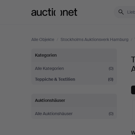
Auctionet.com
Alle Objekte
/
Stockholms Auktionsverk Hamburg
/
Teppiche
Kategorien
T
&
Alle Kategorien
(0)
Teppiche & Textilien
(0)
Textilien
bei
Auktionshäuser
Stockholms
Alle Auktionshäuser
(0)
Auktionsverk
L
W