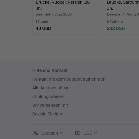
Brücke, Rudbar, Persien, 20.
Brücke, Sarough,
Jh.
Jh.
Beendet 5. Aug 2026
Beendet 4. Aug 2
1 Gebot
6 Gebote
43 USD
232 USD
Fußzeilen-
Hilfe und Kontakt
Navigation
Kontakt mit dem Support aufnehmen
Alle Auktionshäuser
Zahlungsweisen
Wir versenden mit
Soziale Medien
Deutsch
USD