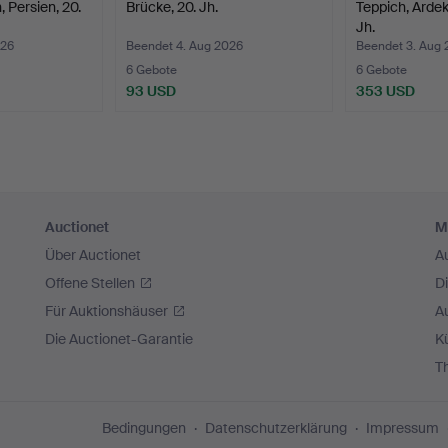
 Persien, 20.
Brücke, 20. Jh.
Teppich, Ardek
Jh.
026
Beendet 4. Aug 2026
Beendet 3. Aug
6 Gebote
6 Gebote
93 USD
353 USD
Auctionet
M
Über Auctionet
A
Offene Stellen
D
Für Auktionshäuser
A
Die Auctionet-Garantie
Kü
T
Bedingungen
Datenschutzerklärung
Impressum