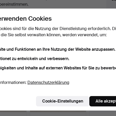
uktionen
bereinstimmen.
licken Sie oben auf
“Suche speichern”
, um eine
erwenden Cookies
ail zu erhalten, sobald dieses Objekt
ereingekommen ist.
ookies sind für die Nutzung der Dienstleistung erforderlich. D
 die Sie selbst verwalten können, werden verwendet, um:
 Archiv, die mit Ihrer Suche übereinsti
alte und Funktionen an Ihre Nutzung der Website anzupassen.
tionet zu entwickeln und verbessern.
igkeiten und Inhalte auf externen Websites für Sie zu bewerb
Informationen:
Datenschutzerklärung
Cookie-Einstellungen
Alle akzep