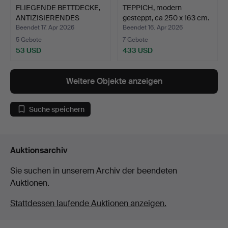
FLIEGENDE BETTDECKE,
TEPPICH, modern
ANTIZISIERENDES
gesteppt, ca 250 x 163 cm.
DEKOR.
Beendet 17. Apr 2026
Beendet 16. Apr 2026
5 Gebote
7 Gebote
53 USD
433 USD
Weitere Objekte anzeigen
Suche speichern
Auktionsarchiv
Sie suchen in unserem Archiv der beendeten
Auktionen.
Stattdessen laufende Auktionen anzeigen.