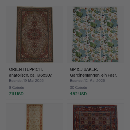
ORIENTTEPPICH,
GP & J BAKER,
anatolisch, ca. 196x307.
Gardinenlängen, ein Paar,
„L…
Beendet 19. Mai 2026
Beendet 12. Mai 2026
8 Gebote
30 Gebote
211 USD
482 USD