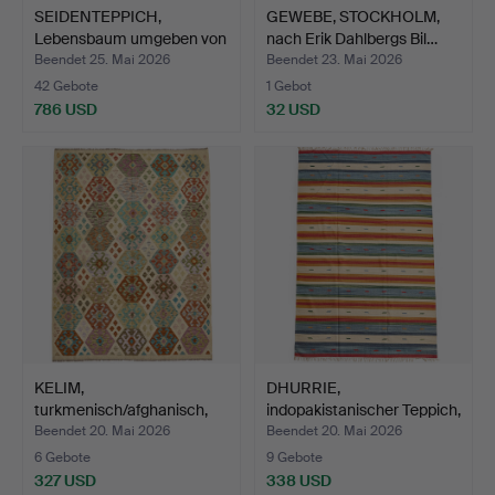
SEIDENTEPPICH,
GEWEBE, STOCKHOLM,
Lebensbaum umgeben von
nach Erik Dahlbergs Bil…
Tier…
Beendet 25. Mai 2026
Beendet 23. Mai 2026
42 Gebote
1 Gebot
786 USD
32 USD
KELIM,
DHURRIE,
turkmenisch/afghanisch,
indopakistanischer Teppich,
ca. 282x183…
ca. 3…
Beendet 20. Mai 2026
Beendet 20. Mai 2026
6 Gebote
9 Gebote
327 USD
338 USD