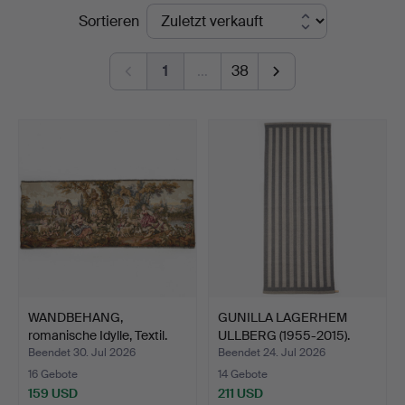
Endpreise
Sortieren
Auktioner
Stockholm
1
…
38
WANDBEHANG,
GUNILLA LAGERHEM
romanische Idylle, Textil.
ULLBERG (1955-2015).
Arka…
Beendet 30. Jul 2026
Beendet 24. Jul 2026
16 Gebote
14 Gebote
159 USD
211 USD