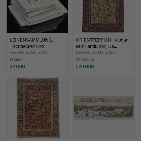
LEINENSAMMLUNG.
ORIENTTEPPICH, Keshan,
Tischdecken und
semi-antik, sog. Da…
Servietten.
Beendet 27. Mai 2026
Beendet 25. Mai 2026
1 Gebot
22 Gebote
32 USD
528 USD