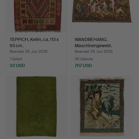
TEPPICH, Kelim, ca. 113 x
WANDBEHANG.
93 cm.
Maschinengewebt.
Französischer…
Beendet 29. Jun 2026
Beendet 29. Jun 2026
1 Gebot
30 Gebote
32 USD
707 USD