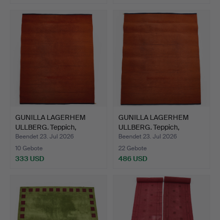
GUNILLA LAGERHEM
GUNILLA LAGERHEM
ULLBERG. Teppich,
ULLBERG. Teppich,
"Doris"…
"Doris"…
Beendet 23. Jul 2026
Beendet 23. Jul 2026
10 Gebote
22 Gebote
333 USD
486 USD