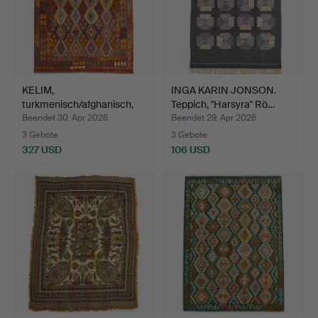
KELIM,
INGA KARIN JONSON.
turkmenisch/afghanisch,
Teppich, ''Harsyra'' Rö…
ca. 250x184…
Beendet 30. Apr 2026
Beendet 29. Apr 2026
3 Gebote
3 Gebote
327 USD
106 USD