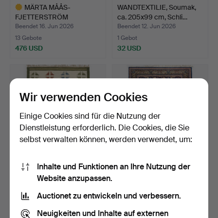
MÄRTA MÅÅS-
WANDTEXTILIE, Soumak,
FJETTERSTRÖM
ca. 205x99 cm, Schli…
(SVERIGE, 1873–194…
Beendet 16. Jun 2026
Beendet 12. Jun 2026
13 Gebote
1 Gebot
476 USD
32 USD
Ausgewähltes
Objekt
Wir verwenden Cookies
Einige Cookies sind für die Nutzung der
Dienstleistung erforderlich. Die Cookies, die Sie
selbst verwalten können, werden verwendet, um:
Inhalte und Funktionen an Ihre Nutzung der
TEPPICH, Rölakan, ca. 240
ORIENTTEPPICH, Keshan,
Website anzupassen.
x 177 cm.
ca. 296 x 210 cm.
Beendet 11. Jun 2026
Beendet 10. Jun 2026
Auctionet zu entwickeln und verbessern.
9 Gebote
18 Gebote
159 USD
233 USD
Neuigkeiten und Inhalte auf externen