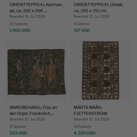
ORIENTTEPPICH, Kerman,
ORIENTTEPPICH, Ushak,
alt, ca. 395 x 298 …
ca. 295 x 210 cm.
Beendet 13. Jul 2026
Beendet 13. Jul 2026
20 Gebote
4 Gebote
1.003 USD
317 USD
WANDBEHANG, Frau an
MÄRTA MÅÅS-
der Orgel, Frankreich,…
FJETTERSTRÖM
(Schweden, 1873-19…
Beendet 13. Jul 2026
Beendet 10. Jul 2026
17 Gebote
29 Gebote
233 USD
4.220 USD