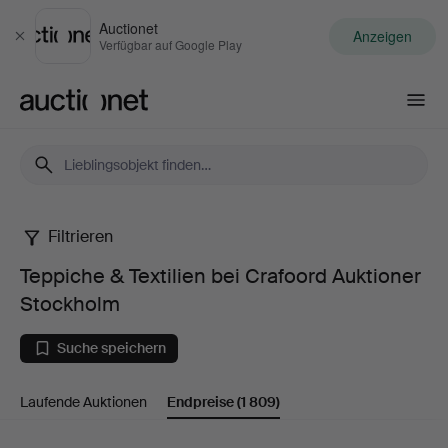
Auctionet
Anzeigen
Schließen
Verfügbar auf Google Play
Auctionet.com
Filtrieren
Teppiche
Teppiche & Textilien bei Crafoord Auktioner
&
Stockholm
Textilien
Suche speichern
bei
Laufende Auktionen
Endpreise
(1 809)
Crafoord