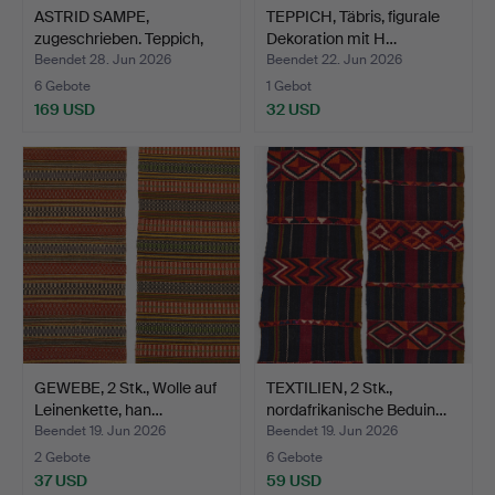
ASTRID SAMPE,
TEPPICH, Täbris, figurale
zugeschrieben. Teppich,
Dekoration mit H…
Flos…
Beendet 28. Jun 2026
Beendet 22. Jun 2026
6 Gebote
1 Gebot
169 USD
32 USD
GEWEBE, 2 Stk., Wolle auf
TEXTILIEN, 2 Stk.,
Leinenkette, han…
nordafrikanische Beduin…
Beendet 19. Jun 2026
Beendet 19. Jun 2026
2 Gebote
6 Gebote
37 USD
59 USD