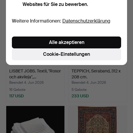
Websites für Sie zu bewerben.
Weitere Informationen:
Datenschutzerklärung
Alle akzeptieren
Cookie-Einstellungen
LISBET JOBS. Textil, "Rosor
TEPPICH, Seraband, 312 x
och akvileja",…
208 cm.
Beendet 4. Jun 2026
Beendet 4. Jun 2026
16 Gebote
5 Gebote
117 USD
233 USD