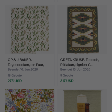
GP & J BAKER.
GRETA KRUSE. Teppich,
Tagesdecken, ein Paar,
Röllakan, signiert G…
"Sten…
Beendet 16. Jun 2026
Beendet 16. Jun 2026
18 Gebote
9 Gebote
275 USD
317 USD