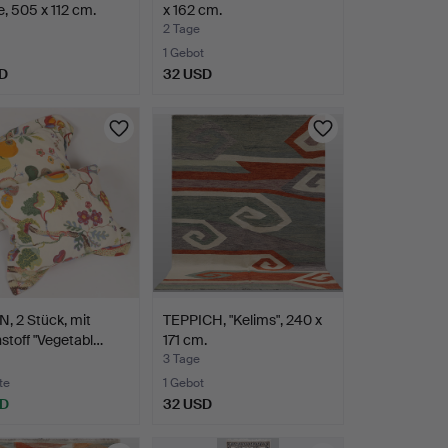
e, 505 x 112 cm.
x 162 cm.
2 Tage
1 Gebot
D
32 USD
, 2 Stück, mit
TEPPICH, "Kelims", 240 x
stoff "Vegetabl…
171 cm.
3 Tage
te
1 Gebot
SD
32 USD