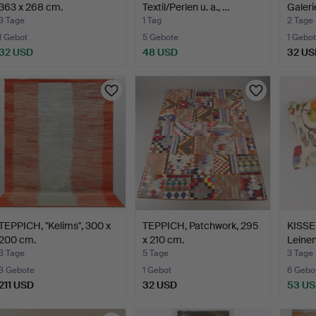
363 x 268 cm.
Textil/Perlen u. a., …
Galeri
3 Tage
1 Tag
2 Tage
1 Gebot
5 Gebote
1 Gebot
32 USD
48 USD
32 US
TEPPICH, "Kelims", 300 x
TEPPICH, Patchwork, 295
KISSEN
200 cm.
x 210 cm.
Leinen
3 Tage
5 Tage
3 Tage
3 Gebote
1 Gebot
6 Gebo
211 USD
32 USD
53 U