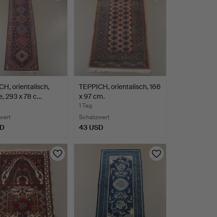
H, orientalisch,
TEPPICH, orientalisch, 166
e, 293 x 78 c…
x 97 cm.
1 Tag
wert
Schätzwert
SD
43 USD