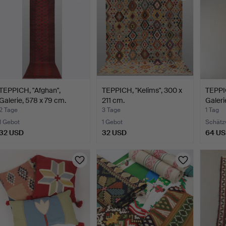
TEPPICH, "Afghan",
TEPPICH, "Kelims", 300 x
TEPPIC
Galerie, 578 x 79 cm.
211 cm.
Galeri
2 Tage
3 Tage
1 Tag
1 Gebot
1 Gebot
Schätz
32 USD
32 USD
64 U