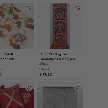
 FRANK.
TEPPICH, "Figural
nenblende,
Hamadan", Galerie, 496
able Tr…
x…
2 Tage
te
1 Gebot
D
317 USD