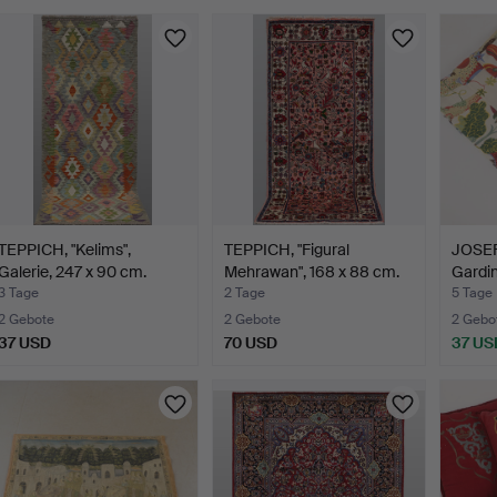
TEPPICH, "Kelims",
TEPPICH, "Figural
JOSEF
Galerie, 247 x 90 cm.
Mehrawan", 168 x 88 cm.
Gardi
"Veget
3 Tage
2 Tage
5 Tage
2 Gebote
2 Gebote
2 Gebo
37 USD
70 USD
37 US