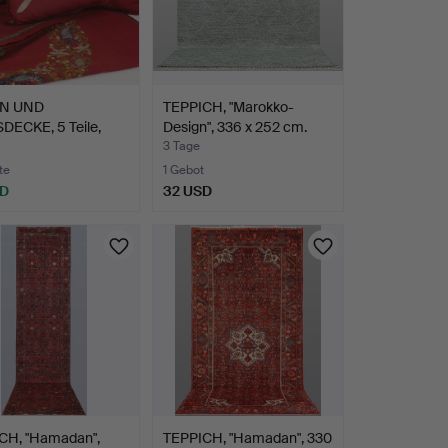
EN UND
TEPPICH, "Marokko-
DECKE, 5 Teile,
Design", 336 x 252 cm.
icke…
3 Tage
te
1 Gebot
SD
32 USD
CH, "Hamadan",
TEPPICH, "Hamadan", 330