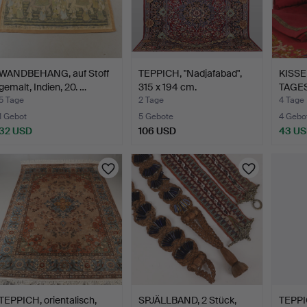
WANDBEHANG, auf Stoff
TEPPICH, "Nadjafabad",
KISS
gemalt, Indien, 20. …
315 x 194 cm.
TAGES
Wollst
5 Tage
2 Tage
4 Tage
1 Gebot
5 Gebote
4 Gebo
32 USD
106 USD
43 U
TEPPICH, orientalisch,
SPJÄLLBAND, 2 Stück,
TEPPI