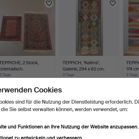
TEPPICHE, 2 Stück,
TEPPICH, "Kelims",
TEPPIC
orientalisch.
Galerie, 294 x 82 cm.
174 cm
2 Tage
3 Tage
3 Tage
1 Gebot
1 Gebot
2 Gebo
erwenden Cookies
32 USD
53 USD
106 U
ookies sind für die Nutzung der Dienstleistung erforderlich. D
 die Sie selbst verwalten können, werden verwendet, um:
alte und Funktionen an Ihre Nutzung der Website anzupassen.
tionet zu entwickeln und verbessern.