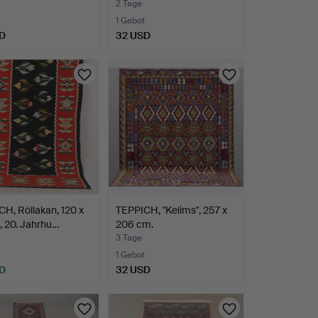
2 Tage
1 Gebot
D
32 USD
H, Röllakan, 120 x
TEPPICH, "Kelims", 257 x
 20. Jahrhu…
206 cm.
3 Tage
1 Gebot
D
32 USD