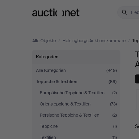
Auctionet.com
Alle Objekte
/
Helsingborgs Auktionskammare
/
Tep
T
Teppiche
Kategorien
&
Alle Kategorien
(949)
Teppiche & Textilien
(89)
Textilien
Europäische Teppiche & Textilien
(2)
bei
Orientteppiche & Textilien
(73)
Helsingborgs
Persische Teppiche & Textilien
(2)
L
S
Teppiche
(1)
Auktionskammare
A
Textilien
(11)