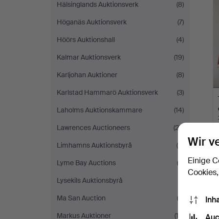
Hälsinglands Auktionsverk
(8)
Höganäs Auktionsverk
(7)
Höörs Auktionshall
(4)
Kalmar Auktionsverk
(19)
Karljohan Auktioner
(8)
Karlstad Hammarö Auktionsverk
(3)
Laholms Auktionskammare
(14)
Lawrences Auctioneers
(27)
Wir v
Limhamns Auktionsbyrå
(8)
Einige C
Lyme Bay Auctions
(2)
Cookies,
Lysekils Auktionsbyrå
(1)
Ma San Auction
(3)
Inh
Markus Auktioner
(13)
Auc