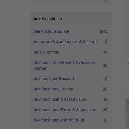
Auktionshäuser
Alle Auktionshäuser
(880)
Acreman St Auctioneers & Valuers
(1)
Arce Auctions
(35)
Auktionsfirma Kenneth Svensson i
(13)
Kalmar
Auktionshaus Bossard
(1)
Auktionshuset Kolonn
(13)
Auktionshuset STO Bohuslän
(6)
Auktionshuset Thelin & Johansson
(16)
Auktionshuset Thörner & Ek
(9)