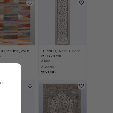
H, "Kelims", 251 x
TEPPICH, "Nain", Galerie,
.
390 x 78 cm.
2 Tage
te
2 Gebote
SD
232 USD
ie