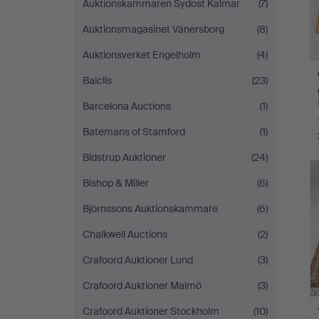
Auktionskammaren Sydost Kalmar
(7)
Auktionsmagasinet Vänersborg
(8)
Auktionsverket Engelholm
(4)
Balclis
(23)
Barcelona Auctions
(1)
Batemans of Stamford
(1)
Bidstrup Auktioner
(24)
Bishop & Miller
(6)
Björnssons Auktionskammare
(6)
Chalkwell Auctions
(2)
Crafoord Auktioner Lund
(3)
Crafoord Auktioner Malmö
(3)
Crafoord Auktioner Stockholm
(10)