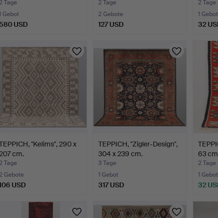
2 Tage
2 Tage
2 Tage
1 Gebot
2 Gebote
1 Gebot
580 USD
127 USD
32 US
TEPPICH, "Kelims", 290 x
TEPPICH, "Zigler-Design",
TEPPIC
207 cm.
304 x 239 cm.
63 cm,
2 Tage
3 Tage
2 Tage
2 Gebote
1 Gebot
1 Gebot
106 USD
317 USD
32 US