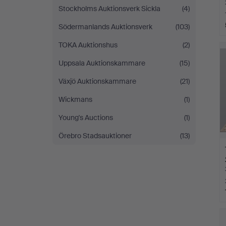
Stockholms Auktionsverk Sickla
(4)
Södermanlands Auktionsverk
(103)
TOKA Auktionshus
(2)
Uppsala Auktionskammare
(15)
Växjö Auktionskammare
(21)
Wickmans
(1)
Young's Auctions
(1)
Örebro Stadsauktioner
(13)