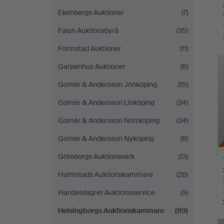
Ekenbergs Auktioner
(7)
Falun Auktionsbyrå
(35)
Formstad Auktioner
(11)
Garpenhus Auktioner
(6)
Gomér & Andersson Jönköping
(15)
Gomér & Andersson Linköping
(34)
Gomér & Andersson Norrköping
(34)
Gomér & Andersson Nyköping
(8)
Göteborgs Auktionsverk
(13)
Halmstads Auktionskammare
(26)
Handelslagret Auktionsservice
(9)
Helsingborgs Auktionskammare
(89)