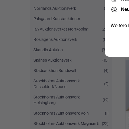
Norrlands Auktionsverk
(6)
Neu
Palsgaard Kunstauktioner
(1)
Weitere 
RA Auktionsverket Norrköping
(20)
Roslagens Auktionsverk
(13)
Skandia Auktion
(33)
Skånes Auktionsverk
(10)
Stadsauktion Sundsvall
(4)
Stockholms Auktionsverk
(2)
Düsseldorf/Neuss
Stockholms Auktionsverk
(12)
Helsingborg
Stockholms Auktionsverk Köln
(1)
Stockholms Auktionsverk Magasin 5
(22)