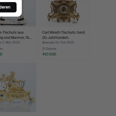
tieren
e-Tischuhr aus
Carl Westh Tischuhr, Genf,
ng und Marmor, 19…
20. Jahrhundert.
t 5. Mär 2025
Beendet 24. Feb 2025
te
31 Gebote
SD
412 USD