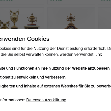
erwenden Cookies
ookies sind für die Nutzung der Dienstleistung erforderlich. D
 die Sie selbst verwalten können, werden verwendet, um:
TISCHGARNITUR,
Tischanhänger,
Tisch
Tischuhr und Kandelaber,
Frankreich, 19.
Bronze
alte und Funktionen an Ihre Nutzung der Website anzupassen.
um…
Jahrhundert.
Beendet 8. Mai 2025
Beendet 16. Apr 2025
Beende
16 Gebote
25 Gebote
10 Geb
tionet zu entwickeln und verbessern.
380 USD
211 USD
211 U
igkeiten und Inhalte auf externen Websites für Sie zu bewerb
Informationen:
Datenschutzerklärung