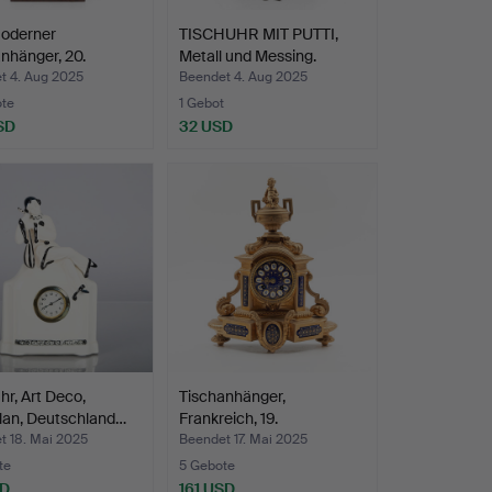
oderner
TISCHUHR MIT PUTTI,
nhänger, 20.
Metall und Messing.
under…
t 4. Aug 2025
Beendet 4. Aug 2025
ote
1 Gebot
SD
32 USD
hr, Art Deco,
Tischanhänger,
lan, Deutschland…
Frankreich, 19.
Jahrhundert.
t 18. Mai 2025
Beendet 17. Mai 2025
te
5 Gebote
SD
161 USD