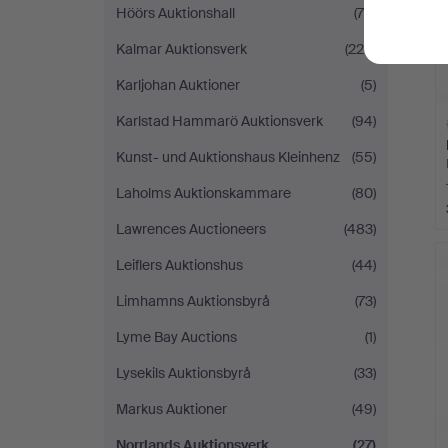
Höörs Auktionshall
(79)
Kalmar Auktionsverk
(225)
Karljohan Auktioner
(5)
Karlstad Hammarö Auktionsverk
(94)
Kunst- und Auktionshaus Kleinhenz
(55)
Laholms Auktionskammare
(80)
Lawrences Auctioneers
(483)
A
O
Leiflers Auktionshus
(44)
Limhamns Auktionsbyrå
(73)
Lyme Bay Auctions
(1)
Lysekils Auktionsbyrå
(33)
Markus Auktioner
(49)
Norrlands Auktionsverk
(27)