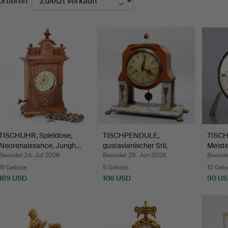
ortieren
TISCHUHR, Spieldose,
TISCHPENDULE,
TISCH
Neorenaissance, Jungh…
gustavianischer Stil,
Meiste
Svensk…
Beendet 24. Jul 2026
Beendet 28. Jun 2026
Beende
19 Gebote
5 Gebote
10 Geb
169 USD
106 USD
90 U