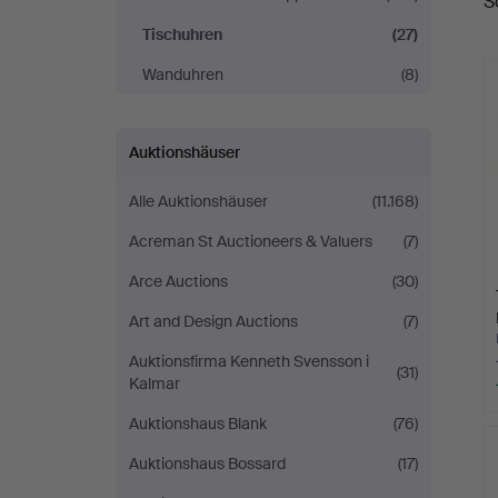
S
Tischuhren
(27)
Wanduhren
(8)
Auktionshäuser
Alle Auktionshäuser
(11.168)
Acreman St Auctioneers & Valuers
(7)
Arce Auctions
(30)
Art and Design Auctions
(7)
Auktionsfirma Kenneth Svensson i
(31)
Kalmar
Auktionshaus Blank
(76)
Auktionshaus Bossard
(17)