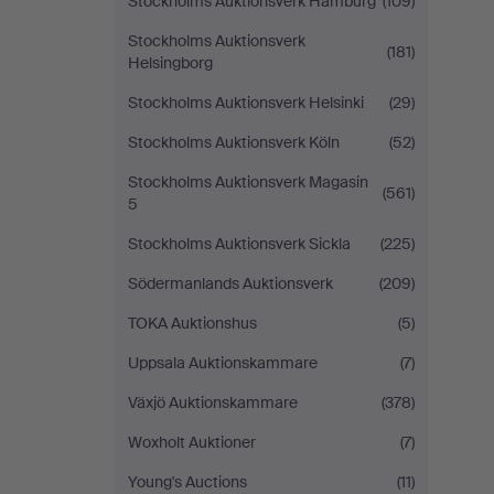
Stockholms Auktionsverk Hamburg
(109)
Stockholms Auktionsverk
(181)
Helsingborg
Stockholms Auktionsverk Helsinki
(29)
Stockholms Auktionsverk Köln
(52)
Stockholms Auktionsverk Magasin
(561)
5
Stockholms Auktionsverk Sickla
(225)
Södermanlands Auktionsverk
(209)
TOKA Auktionshus
(5)
Uppsala Auktionskammare
(7)
Växjö Auktionskammare
(378)
Woxholt Auktioner
(7)
Young's Auctions
(11)