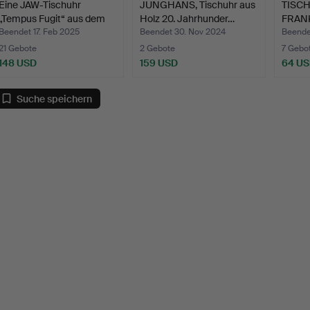
Eine JAW-Tischuhr
JUNGHANS, Tischuhr aus
TISCH
„Tempus Fugit“ aus dem
Holz 20. Jahrhunder…
FRANK
2…
Beendet 17. Feb 2025
Beendet 30. Nov 2024
Beende
21 Gebote
2 Gebote
7 Gebo
148 USD
159 USD
64 U
Suche speichern