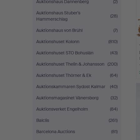
Auktionshaus Dannenberg
(2)
Auktionshaus Stuber's
(28)
Hammerschlag
Auktionshaus von Brühl
(7)
Auktionshuset Kolonn
(810)
Auktionshuset STO Bohuslän
(43)
Auktionshuset Thelin & Johansson
(200)
Auktionshuset Thörner & Ek
(64)
Auktionskammaren Sydost Kalmar
(40)
Auktionsmagasinet Vänersborg
(32)
Auktionsverket Engelholm
(84)
Balclis
(261)
Barcelona Auctions
(81)