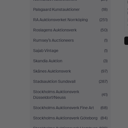
Palsgaard Kunstauktioner
(18)
RA Auktionsverket Norrköping
(251)
Roslagens Auktionsverk
(50)
Rumsey’s Auctioneers
(1)
Sajab Vintage
(1)
Skandia Auktion
(3)
Skånes Auktionsverk
(97)
Stadsauktion Sundsvall
(287)
Stockholms Auktionsverk
(41)
Düsseldorf/Neuss
Stockholms Auktionsverk Fine Art
(68)
Stockholms Auktionsverk Göteborg
(84)