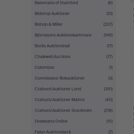
Batemans of Stamford
(6)
Bidstrup Auktioner
(10)
Bishop & Miller
(207)
Björnssons Auktionskammare
(149)
Borås Auktionshall
(17)
Chalkwell Auctions
(77)
Colombos
(1)
Connoisseur Bokauktioner
(3)
Crafoord Auktioner Lund
(391)
Crafoord Auktioner Malmö
(40)
Crafoord Auktioner Stockholm
(218)
Dreweatts Online
(15)
Falun Auktionsbyrå
(7)