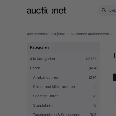
Auctionet.com
Alle beendeten Objekte
/
Norrlands Auktionsverk
/
Tischuhren
Kategorien
T
bei
Alle Kategorien
(13.124)
Uhren
(404)
Norrlands
Armbanduhren
(244)
Auktionsverk
Reise- und Miniaturuhren
(1)
Sonstige Uhren
(8)
Standuhren
(8)
E
Taschenuhren & Stoppuhren
(108)