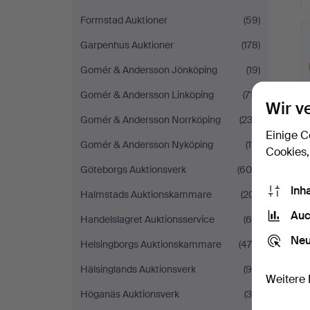
Formstad Auktioner
(59)
Garpenhus Auktioner
(178)
Gomér & Andersson Jönköping
(19)
Gomér & Andersson Linköping
(717)
Wir v
Gomér & Andersson Norrköping
(233)
Einige C
Gomér & Andersson Nyköping
(111)
Cookies,
Göteborgs Auktionsverk
(604)
Inh
Halmstads Auktionskammare
(201)
Auc
Handelslagret Auktionsservice
(60)
Neu
Helsingborgs Auktionskammare
(475)
Hälsinglands Auktionsverk
(95)
Weitere 
Höganäs Auktionsverk
(35)