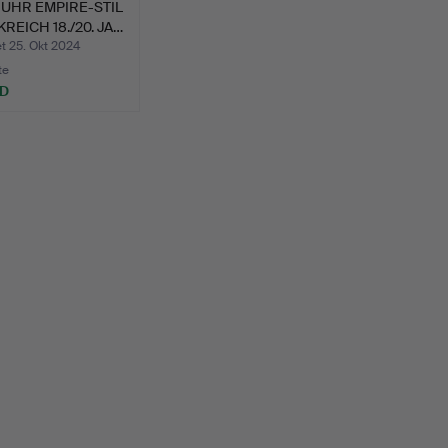
UHR EMPIRE-STIL
REICH 18./20. JA…
t 25. Okt 2024
te
SD