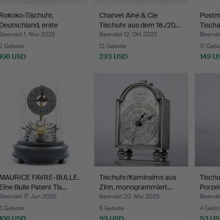
Rokoko-Tischuhr,
Charvet Ainé & Cie
Postm
Deutschland, erste
Tischuhr aus dem 18./20…
Tischa
Hälfte…
Jahrh
Beendet 1. Nov 2025
Beendet 12. Okt 2025
Beende
2 Gebote
12 Gebote
17 Geb
106 USD
233 USD
149 U
MAURICE FAVRE-BULLE.
Tischuhr/Kaminsims aus
Tischu
Eine Bulle Patent Tis…
Zinn, monogrammiert…
Porzel
Beendet 17. Jun 2025
Beendet 20. Mai 2025
Beende
6 Gebote
6 Gebote
4 Gebo
106 USD
93 USD
53 U