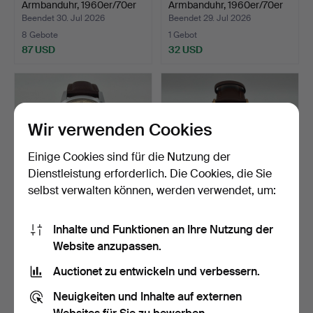
Armbanduhr, 1960er/70er
Armbanduhr, 1960er/70er
…
Jahre…
Beendet 30. Jul 2026
Beendet 29. Jul 2026
8 Gebote
1 Gebot
87 USD
32 USD
Wir verwenden Cookies
Einige Cookies sind für die Nutzung der
Dienstleistung erforderlich. Die Cookies, die Sie
selbst verwalten können, werden verwendet, um:
CADOLA, Armbanduhr,
POLJOT, Armbanduhr,
Inhalte und Funktionen an Ihre Nutzung der
1950er/60er Jahre, Han…
1960er Jahre, Handaufz…
Website anzupassen.
Beendet 29. Jul 2026
Beendet 29. Jul 2026
3 Gebote
1 Gebot
Auctionet zu entwickeln und verbessern.
43 USD
32 USD
Neuigkeiten und Inhalte auf externen