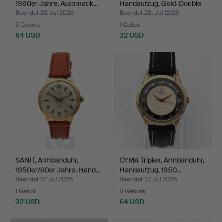
1960er Jahre, Automatik…
Handaufzug, Gold-Double
…
Beendet 29. Jul 2026
Beendet 28. Jul 2026
3 Gebote
1 Gebot
64 USD
32 USD
SANIT, Armbanduhr,
CYMA Triplex, Armbanduhr,
1950er/60er Jahre, Hand…
Handaufzug, 1950…
Beendet 27. Jul 2026
Beendet 27. Jul 2026
1 Gebot
8 Gebote
32 USD
64 USD