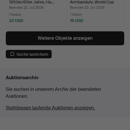
1950er/60er Jahre, Ha…
Armbanduhr, World Cup
US…
Beendet 22. Jul 2026
Beendet 22. Jul 2026
1 Gebot
1 Gebot
32 USD
74 USD
Weitere Objekte anzeigen
Suche speichern
Auktionsarchiv
Sie suchen in unserem Archiv der beendeten
Auktionen.
Stattdessen laufende Auktionen anzeigen.