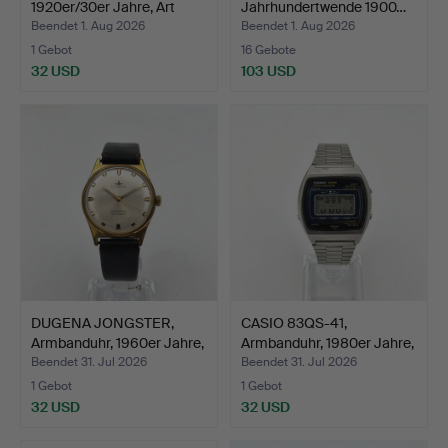
1920er/30er Jahre, Art
Jahrhundertwende 1900…
déco, H…
Beendet 1. Aug 2026
Beendet 1. Aug 2026
1 Gebot
16 Gebote
32 USD
103 USD
DUGENA JONGSTER,
CASIO 83QS-41,
Armbanduhr, 1960er Jahre,
Armbanduhr, 1980er Jahre,
…
Q…
Beendet 31. Jul 2026
Beendet 31. Jul 2026
1 Gebot
1 Gebot
32 USD
32 USD