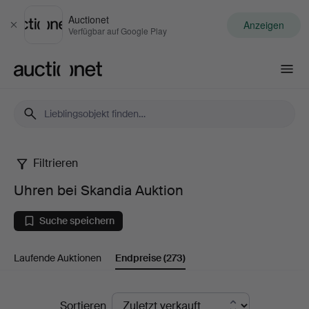
Auctionet
Anzeigen
Schließen
Verfügbar auf Google Play
Auctionet.com
Filtrieren
Uhren
Uhren bei Skandia Auktion
bei
Suche speichern
Skandia
Laufende Auktionen
Endpreise
(273)
Auktion
Endpreise
Sortieren