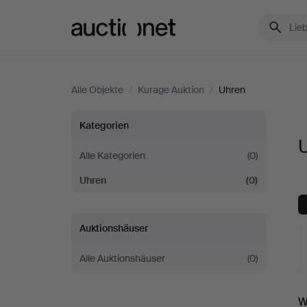
Auctionet.com
Alle Objekte
/
Kurage Auktion
/
Uhren
Uhren
Kategorien
U
bei
Alle Kategorien
(0)
Uhren
(0)
Kurage
Auktion
Auktionshäuser
Alle Auktionshäuser
(0)
L
W