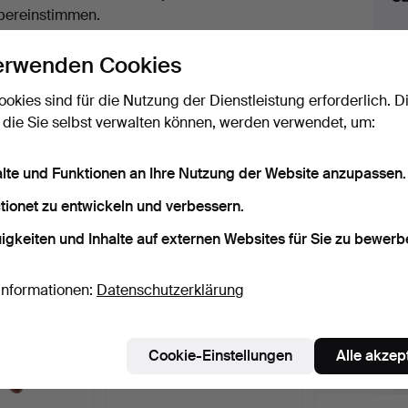
uktionen
bereinstimmen.
licken Sie oben auf
“Suche speichern”
, um eine
erwenden Cookies
ail zu erhalten, sobald dieses Objekt
ereingekommen ist.
ookies sind für die Nutzung der Dienstleistung erforderlich. D
 die Sie selbst verwalten können, werden verwendet, um:
 Archiv, die mit Ihrer Suche übereinsti
alte und Funktionen an Ihre Nutzung der Website anzupassen.
tionet zu entwickeln und verbessern.
igkeiten und Inhalte auf externen Websites für Sie zu bewerb
Informationen:
Datenschutzerklärung
Cookie-Einstellungen
Alle akzep