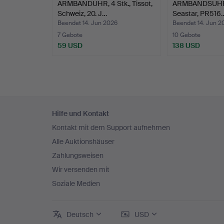
ARMBANDUHR, 4 Stk., Tissot,
ARMBANDSUHR, 2
Schweiz, 20. J…
Seastar, PR516
Beendet 14. Jun 2026
Beendet 14. Jun 2
7 Gebote
10 Gebote
59 USD
138 USD
Fußzeilen-
Hilfe und Kontakt
Navigation
Kontakt mit dem Support aufnehmen
Alle Auktionshäuser
Zahlungsweisen
Wir versenden mit
Soziale Medien
Deutsch
USD