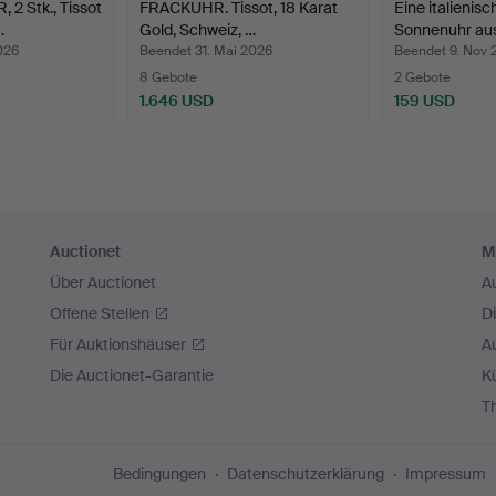
 Stk., Tissot
FRACKUHR. Tissot, 18 Karat
Eine italienis
…
Gold, Schweiz, …
Sonnenuhr au
026
Beendet 31. Mai 2026
Beendet 9. Nov 
8 Gebote
2 Gebote
1.646 USD
159 USD
Auctionet
M
Über Auctionet
A
Offene Stellen
D
Für Auktionshäuser
A
Die Auctionet-Garantie
Kü
T
Bedingungen
Datenschutzerklärung
Impressum