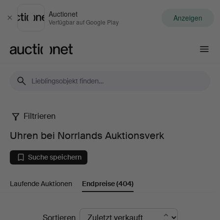
Auctionet
Anzeigen
Schließen
Verfügbar auf Google Play
Auctionet.com
Filtrieren
Uhren
Uhren bei Norrlands Auktionsverk
bei
Suche speichern
Norrlands
Laufende Auktionen
Endpreise
(404)
Auktionsverk
Endpreise
Sortieren