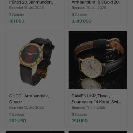
frühes 20. Jahrhundert.
Armbanduhr 18K Gold 20.
Jahr…
Beendet 15. Jul 2026
Beendet 13. Jul 2026
3 Gebote
11 Gebote
101 USD
3.169 USD
Ausgewähltes
Objekt
GUCCI. Armbanduhr,
DAMENUHR, Tissot,
Quartz.
Seamaster, 14 Karat, Swi…
Beendet 12. Jul 2026
Beendet 11. Jul 2026
7 Gebote
11 Gebote
202 USD
291 USD