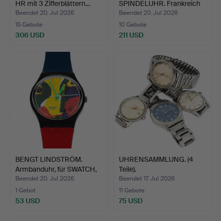
HR mit 3 Zifferblättern…
SPINDELUHR. Frankreich
18.-19.…
Beendet 20. Jul 2026
Beendet 20. Jul 2026
15 Gebote
10 Gebote
306 USD
211 USD
BENGT LINDSTRÖM.
UHRENSAMMLUNG. (4
Armbanduhr, für SWATCH,
Teile).
Q…
Beendet 20. Jul 2026
Beendet 17. Jul 2026
1 Gebot
11 Gebote
53 USD
75 USD