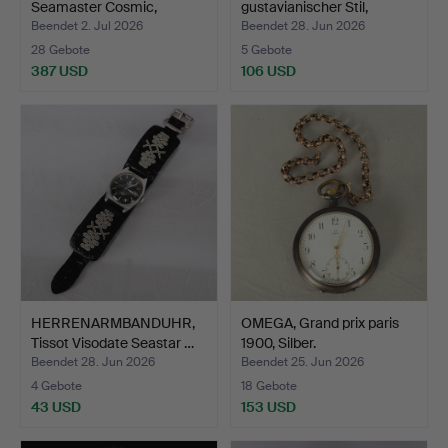
Seamaster Cosmic,
gustavianischer Stil,
Armband…
Svensk…
Beendet 2. Jul 2026
Beendet 28. Jun 2026
28 Gebote
5 Gebote
387 USD
106 USD
HERRENARMBANDUHR,
OMEGA, Grand prix paris
Tissot Visodate Seastar …
1900, Silber.
Beendet 28. Jun 2026
Beendet 25. Jun 2026
4 Gebote
18 Gebote
43 USD
153 USD