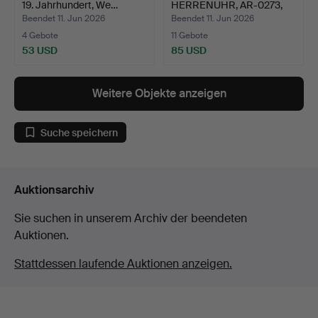
19. Jahrhundert, We…
HERRENUHR, AR-0273,
Quartz, Em…
Beendet 11. Jun 2026
Beendet 11. Jun 2026
4 Gebote
11 Gebote
53 USD
85 USD
Weitere Objekte anzeigen
Suche speichern
Auktionsarchiv
Sie suchen in unserem Archiv der beendeten
Auktionen.
Stattdessen laufende Auktionen anzeigen.