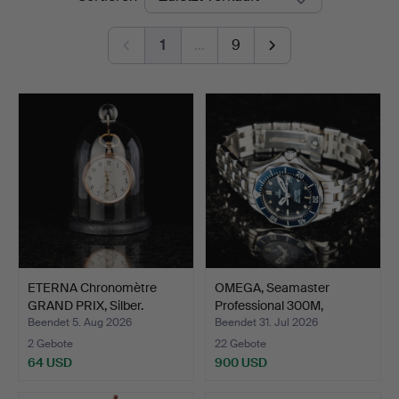
1
…
9
ETERNA Chronomètre
OMEGA, Seamaster
GRAND PRIX, Silber.
Professional 300M,
Armban…
Beendet 5. Aug 2026
Beendet 31. Jul 2026
2 Gebote
22 Gebote
64 USD
900 USD