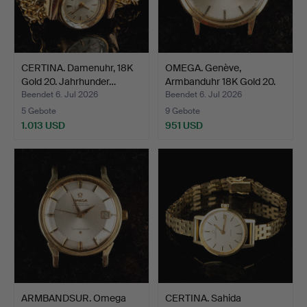
CERTINA. Damenuhr, 18K
OMEGA. Genève,
Gold 20. Jahrhunder…
Armbanduhr 18K Gold 20.
Jah…
Beendet 6. Jul 2026
Beendet 6. Jul 2026
5 Gebote
9 Gebote
1.013 USD
951 USD
ARMBANDSUR. Omega
CERTINA. Sahida