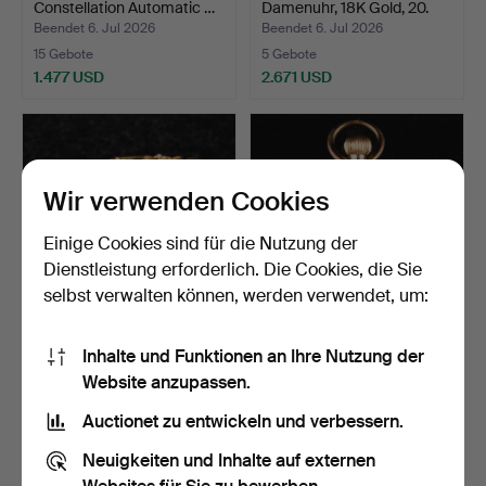
Constellation Automatic …
Damenuhr, 18K Gold, 20.
Ja…
Beendet 6. Jul 2026
Beendet 6. Jul 2026
15 Gebote
5 Gebote
1.477 USD
2.671 USD
Wir verwenden Cookies
Einige Cookies sind für die Nutzung der
Dienstleistung erforderlich. Die Cookies, die Sie
selbst verwalten können, werden verwendet, um:
CERTINA. Damenuhr 18K
TASCHENUHR /
Inhalte und Funktionen an Ihre Nutzung der
Gold 20. Jahrhundert.
DAMENUHR. 14K Gold 20.
Website anzupassen.
Jahrhu…
Beendet 6. Jul 2026
Beendet 6. Jul 2026
4 Gebote
3 Gebote
Auctionet zu entwickeln und verbessern.
1.877 USD
306 USD
Neuigkeiten und Inhalte auf externen