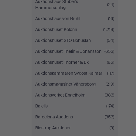
Auktionshaus Stuber's
(24)
Hammerschlag
Auktionshaus von Brühl
(16)
Auktionshuset Kolonn
(1.218)
Auktionshuset STO Bohuslän
(54)
Auktionshuset Thelin & Johansson
(653)
Auktionshuset Thörner & Ek
(86)
Auktionskammaren Sydost Kalmar
(117)
Auktionsmagasinet Vänersborg
(219)
Auktionsverket Engelholm
(383)
Balclis
(174)
Barcelona Auctions
(353)
Bidstrup Auktioner
(9)