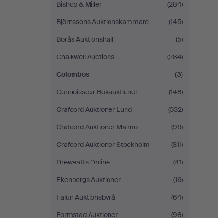
Bishop & Miller
(284)
Björnssons Auktionskammare
(145)
Borås Auktionshall
(5)
Chalkwell Auctions
(284)
Colombos
(3)
Connoisseur Bokauktioner
(148)
Crafoord Auktioner Lund
(332)
Crafoord Auktioner Malmö
(98)
Crafoord Auktioner Stockholm
(311)
Dreweatts Online
(41)
Ekenbergs Auktioner
(16)
Falun Auktionsbyrå
(64)
Formstad Auktioner
(98)