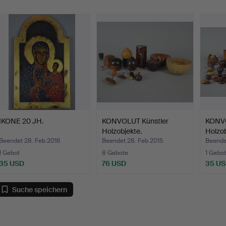
IKONE 20 JH.
KONVOLUT Künstler
KONVO
Holzobjekte.
Holzob
Beendet 28. Feb 2016
Beendet 28. Feb 2015
Beende
1 Gebot
8 Gebote
1 Gebot
35 USD
76 USD
35 U
Suche speichern