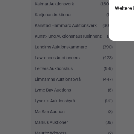
Kalmar Auktionsverk
(1.605)
Weitere 
Karljohan Auktioner
(10)
Karlstad Hammarö Auktionsverk
(609)
Kunst- und Auktionshaus Kleinhenz
(71)
Laholms Auktionskammare
(390)
Lawrences Auctioneers
(423)
Leiflers Auktionshus
(159)
Limhamns Auktionsbyrå
(447)
Lyme Bay Auctions
(6)
Lysekils Auktionsbyrå
(141)
Ma San Auction
(3)
Markus Auktioner
(39)
Mauritz Widforss
(2)