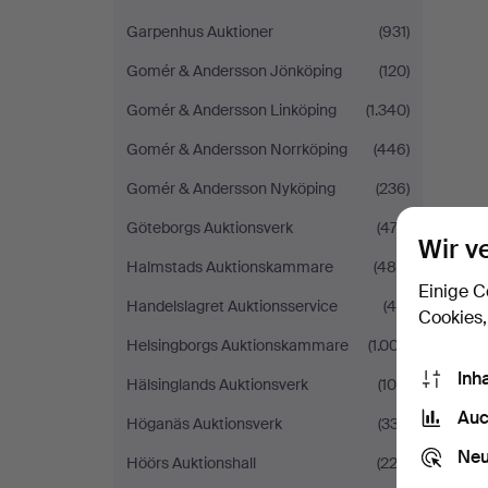
Garpenhus Auktioner
(931)
Gomér & Andersson Jönköping
(120)
Gomér & Andersson Linköping
(1.340)
Gomér & Andersson Norrköping
(446)
Gomér & Andersson Nyköping
(236)
Göteborgs Auktionsverk
(472)
Wir v
Halmstads Auktionskammare
(485)
Einige C
Handelslagret Auktionsservice
(48)
Cookies,
Helsingborgs Auktionskammare
(1.007)
Inh
Hälsinglands Auktionsverk
(108)
Auc
Höganäs Auktionsverk
(337)
Neu
Höörs Auktionshall
(222)