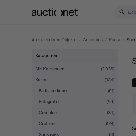
Auctionet.com
Alle beendeten Objekte
/
Colombos
/
Kunst
/
Sons
Sonstiges
Kategorien
bei
Alle Kategorien
(3.936)
Kunst
(334)
Colombos
Bildhauerkunst
(51)
Fotografie
(59)
Gemälde
(34)
E
Grafiken
(178)
S
Sonstiges
(3)