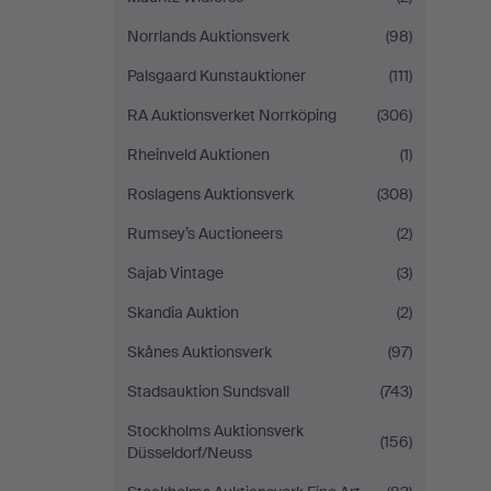
Norrlands Auktionsverk
(98)
Palsgaard Kunstauktioner
(111)
RA Auktionsverket Norrköping
(306)
Rheinveld Auktionen
(1)
Roslagens Auktionsverk
(308)
Rumsey’s Auctioneers
(2)
Sajab Vintage
(3)
Skandia Auktion
(2)
Skånes Auktionsverk
(97)
Stadsauktion Sundsvall
(743)
Stockholms Auktionsverk
(156)
Düsseldorf/Neuss