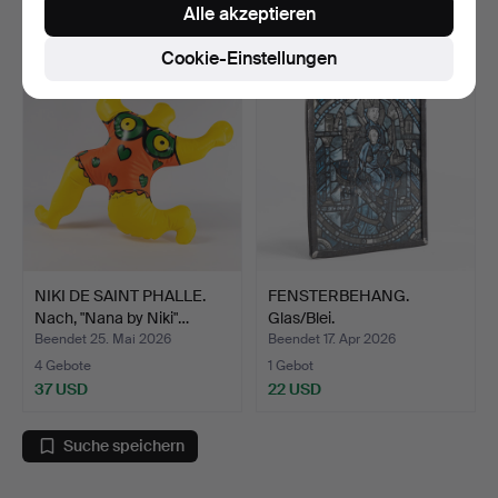
Alle akzeptieren
69 USD
22 USD
Cookie-Einstellungen
NIKI DE SAINT PHALLE.
FENSTERBEHANG.
Nach, "Nana by Niki"…
Glas/Blei.
Beendet 25. Mai 2026
Beendet 17. Apr 2026
4 Gebote
1 Gebot
37 USD
22 USD
Suche speichern