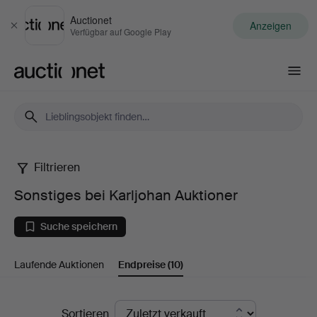
Auctionet
Anzeigen
Schließen
Verfügbar auf Google Play
Auctionet.com
Filtrieren
Sonstiges
Sonstiges bei Karljohan Auktioner
bei
Suche speichern
Karljohan
Laufende Auktionen
Endpreise
(10)
Auktioner
Endpreise
Sortieren