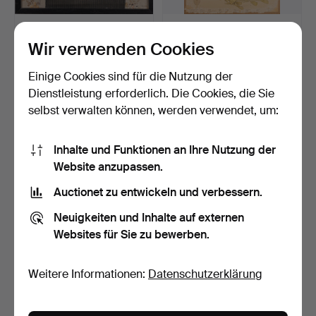
GUNILLA SKYTTLA.
SCHULWANDBILDER. 2
Textilarbeit mit Applikat…
Stk., Fische.
Wir verwenden Cookies
Beendet 15. Jul 2026
Beendet 14. Jul 2026
1 Gebot
2 Gebote
Einige Cookies sind für die Nutzung der
22 USD
27 USD
Dienstleistung erforderlich. Die Cookies, die Sie
selbst verwalten können, werden verwendet, um:
Inhalte und Funktionen an Ihre Nutzung der
Website anzupassen.
Auctionet zu entwickeln und verbessern.
Neuigkeiten und Inhalte auf externen
Websites für Sie zu bewerben.
ÅKE JÖNSSON. Sammlung
ALEXIUS HUBER. Relief,
Weitere Informationen:
Datenschutzerklärung
von Modellen und Ski…
signiert, nummerier…
Beendet 14. Jul 2026
Beendet 12. Jul 2026
8 Gebote
1 Gebot