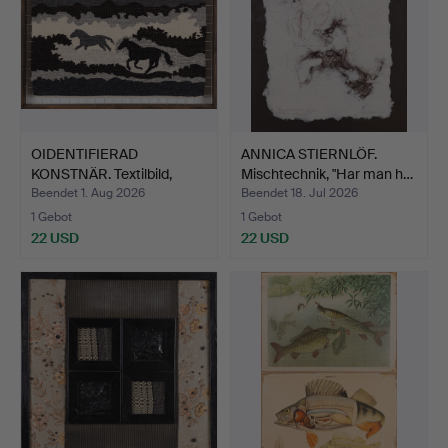
OIDENTIFIERAD
ANNICA STIERNLÖF.
KONSTNÄR. Textilbild,
Mischtechnik, "Har man h…
Motiv …
Beendet 1. Aug 2026
Beendet 18. Jul 2026
1 Gebot
1 Gebot
22 USD
22 USD