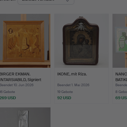
BIRGER EKMAN.
IKONE, mit Riza.
NANC
INTARSIABILD, Signiert
BATIK
sowie…
Nancy
Beendet 10. Jun 2026
Beendet 1. Mai 2026
Beende
16 Gebote
19 Gebote
8 Gebo
269 USD
92 USD
69 U