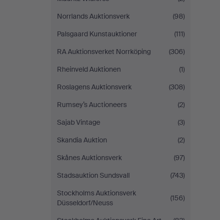
Norrlands Auktionsverk
(98)
Palsgaard Kunstauktioner
(111)
RA Auktionsverket Norrköping
(306)
Rheinveld Auktionen
(1)
Roslagens Auktionsverk
(308)
Rumsey’s Auctioneers
(2)
Sajab Vintage
(3)
Skandia Auktion
(2)
Skånes Auktionsverk
(97)
Stadsauktion Sundsvall
(743)
Stockholms Auktionsverk
(156)
Düsseldorf/Neuss