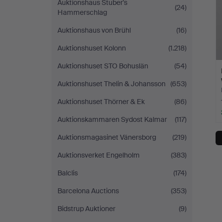
Auktionshaus Stuber's
(24)
Hammerschlag
Auktionshaus von Brühl
(16)
Auktionshuset Kolonn
(1.218)
Auktionshuset STO Bohuslän
(54)
Auktionshuset Thelin & Johansson
(653)
Auktionshuset Thörner & Ek
(86)
Auktionskammaren Sydost Kalmar
(117)
Auktionsmagasinet Vänersborg
(219)
Auktionsverket Engelholm
(383)
Balclis
(174)
Barcelona Auctions
(353)
Bidstrup Auktioner
(9)