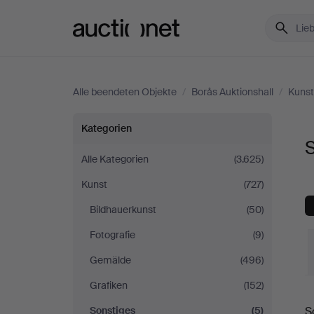
Auctionet.com
Alle beendeten Objekte
/
Borås Auktionshall
/
Kunst
Sonstiges
Kategorien
S
bei
Alle Kategorien
(3.625)
Kunst
(727)
Borås
Bildhauerkunst
(50)
Auktionshall
Fotografie
(9)
Gemälde
(496)
Grafiken
(152)
E
Sonstiges
(5)
S