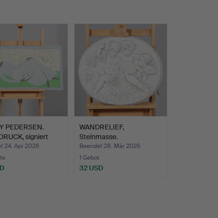
Y PEDERSEN.
WANDRELIEF,
DRUCK, signiert
Steinmasse.
.
t 24. Apr 2026
Beendet 28. Mär 2026
te
1 Gebot
SD
32 USD