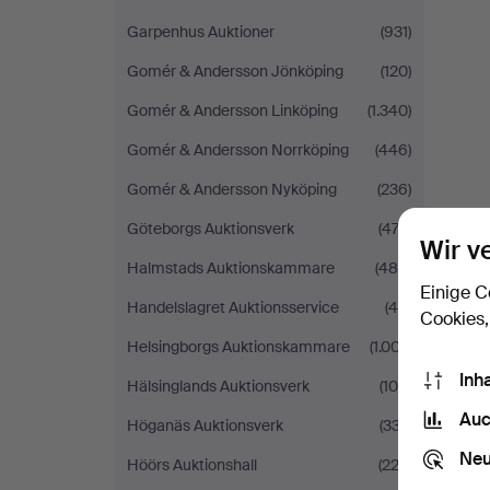
Garpenhus Auktioner
(931)
Gomér & Andersson Jönköping
(120)
Gomér & Andersson Linköping
(1.340)
Gomér & Andersson Norrköping
(446)
Gomér & Andersson Nyköping
(236)
Göteborgs Auktionsverk
(472)
Wir v
Halmstads Auktionskammare
(485)
Einige C
Handelslagret Auktionsservice
(48)
Cookies,
Helsingborgs Auktionskammare
(1.007)
Inh
Hälsinglands Auktionsverk
(108)
Auc
Höganäs Auktionsverk
(337)
Neu
Höörs Auktionshall
(222)