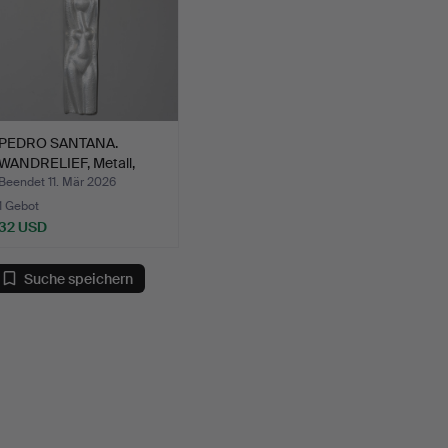
PEDRO SANTANA.
WANDRELIEF, Metall,
rücksei…
Beendet 11. Mär 2026
1 Gebot
32 USD
Suche speichern