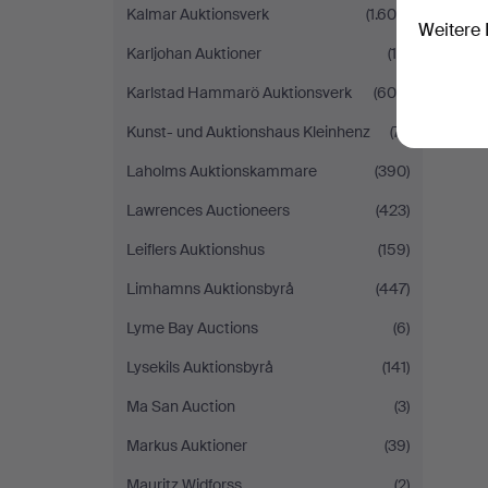
Kalmar Auktionsverk
(1.605)
Weitere 
Karljohan Auktioner
(10)
Karlstad Hammarö Auktionsverk
(609)
Kunst- und Auktionshaus Kleinhenz
(71)
Laholms Auktionskammare
(390)
Lawrences Auctioneers
(423)
Leiflers Auktionshus
(159)
Limhamns Auktionsbyrå
(447)
Lyme Bay Auctions
(6)
Lysekils Auktionsbyrå
(141)
Ma San Auction
(3)
Markus Auktioner
(39)
Mauritz Widforss
(2)