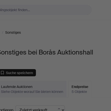
/
Sonstiges
onstiges bei Borås Auktionshall
Suche speichern
Laufende Auktionen
Endpreise
Siehe Objekte worauf Sie bieten können
5 Objekte
ndpreise
ortieren