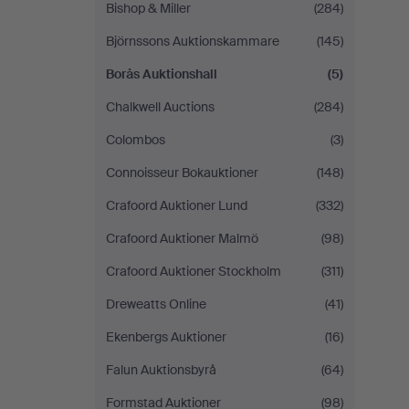
Bishop & Miller
(284)
Björnssons Auktionskammare
(145)
Borås Auktionshall
(5)
Chalkwell Auctions
(284)
Colombos
(3)
Connoisseur Bokauktioner
(148)
Crafoord Auktioner Lund
(332)
Crafoord Auktioner Malmö
(98)
Crafoord Auktioner Stockholm
(311)
Dreweatts Online
(41)
Ekenbergs Auktioner
(16)
Falun Auktionsbyrå
(64)
Formstad Auktioner
(98)