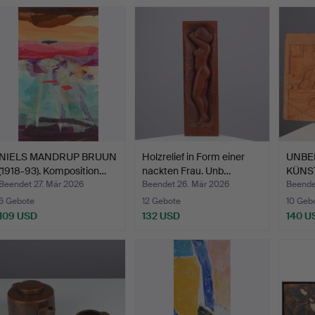
NIELS MANDRUP BRUUN
Holzrelief in Form einer
UNBE
(1918-93). Komposition…
nackten Frau. Unb…
KÜNS
Terrak
Beendet 27. Mär 2026
Beendet 26. Mär 2026
Beende
6 Gebote
12 Gebote
10 Geb
109 USD
132 USD
140 U