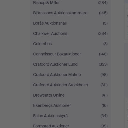
Bishop & Miller
(284)
Björnssons Auktionskammare
(145)
Borås Auktionshall
(5)
Chalkwell Auctions
(284)
Colombos
(3)
Connoisseur Bokauktioner
(148)
Crafoord Auktioner Lund
(333)
Crafoord Auktioner Malmö
(98)
Crafoord Auktioner Stockholm
(311)
Dreweatts Online
(41)
Ekenbergs Auktioner
(16)
Falun Auktionsbyrå
(64)
Formstad Auktioner
(99)