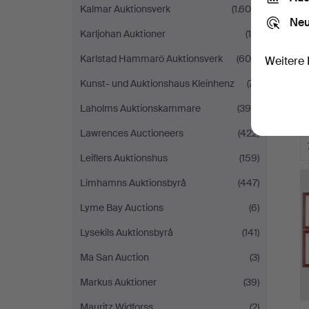
Kalmar Auktionsverk
(1.605)
Neu
Karljohan Auktioner
(10)
Karlstad Hammarö Auktionsverk
(609)
Weitere 
Kunst- und Auktionshaus Kleinhenz
(71)
Laholms Auktionskammare
(390)
Lawrences Auctioneers
(422)
Leiflers Auktionshus
(159)
Limhamns Auktionsbyrå
(447)
Lyme Bay Auctions
(6)
Lysekils Auktionsbyrå
(141)
Ma San Auction
(3)
Markus Auktioner
(39)
Mauritz Widforss
(2)