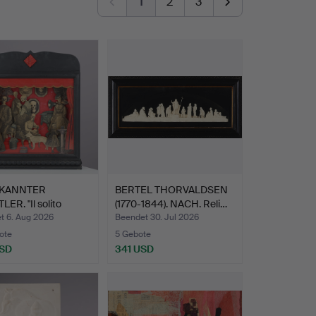
1
2
3
KANNTER
BERTEL THORVALDSEN
ER. "Il solito
(1770-1844). NACH. Reli…
rio"…
t 6. Aug 2026
Beendet 30. Jul 2026
ote
5 Gebote
USD
341 USD