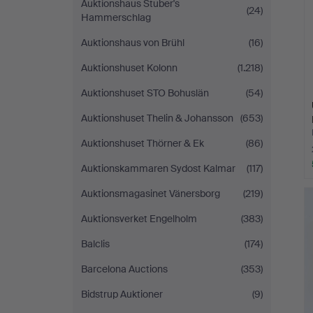
Auktionshaus Stuber's
(24)
Hammerschlag
Auktionshaus von Brühl
(16)
Auktionshuset Kolonn
(1.218)
Auktionshuset STO Bohuslän
(54)
Auktionshuset Thelin & Johansson
(653)
Auktionshuset Thörner & Ek
(86)
Auktionskammaren Sydost Kalmar
(117)
Auktionsmagasinet Vänersborg
(219)
Auktionsverket Engelholm
(383)
Balclis
(174)
Barcelona Auctions
(353)
Bidstrup Auktioner
(9)