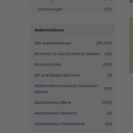
S
Zeichnungen
(117)
Auktionshäuser
Alle Auktionshäuser
(26.334)
Acreman St Auctioneers & Valuers
(28)
Arce Auctions
(104)
Art and Design Auctions
(3)
Auktionsfirma Kenneth Svensson i
(179)
Kalmar
Auktionshaus Blank
(542)
Auktionshaus Bossard
(8)
Auktionshaus Dannenberg
(33)