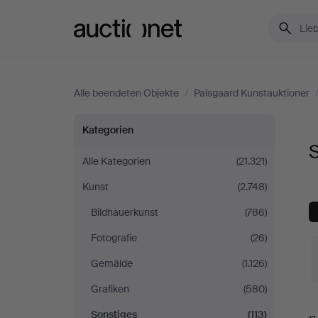
Auctionet.com
Alle beendeten Objekte
/
Palsgaard Kunstauktioner
Sonstiges
Kategorien
S
bei
Alle Kategorien
(21.321)
Kunst
(2.748)
Palsgaard
Bildhauerkunst
(786)
Kunstauktioner
Fotografie
(26)
Gemälde
(1.126)
Grafiken
(580)
E
Sonstiges
(113)