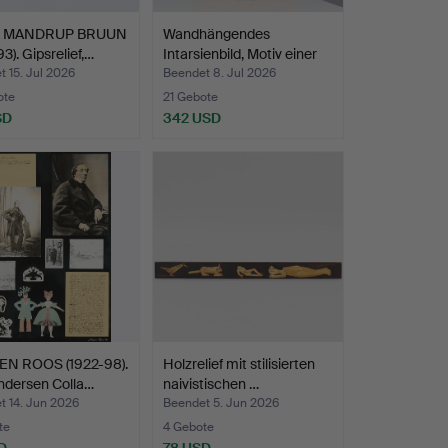
S MANDRUP BRUUN
Wandhängendes
3). Gipsrelief,…
Intarsienbild, Motiv einer
s…
 15. Jul 2026
Beendet 8. Jul 2026
ote
21 Gebote
SD
342 USD
N ROOS (1922-98).
Holzrelief mit stilisierten
ndersen Colla…
naivistischen …
t 14. Jun 2026
Beendet 5. Jun 2026
te
4 Gebote
D
78 USD