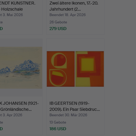
ENDT KUNSTNER.
Zwei ältere Ikonen, 17.-20.
 Holzschale
Jahrhundert (2…
t…
t 3. Mai 2026
Beendet 18. Apr 2026
te
26 Gebote
SD
279 USD
K JOHANSEN (1921-
IB GEERTSEN (1919-
. Grönländische…
2009). Ein Paar Siebdruc…
t 3. Apr 2026
Beendet 30. Mär 2026
te
13 Gebote
SD
186 USD