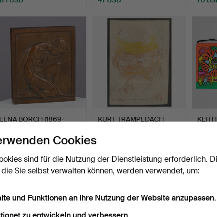
ELNA BORCH (1869-
KURT TRAMPEDACH
KEITH
1950). Wandrelief aus Bro…
(1943-2013). Monotypie
NACH.
erwenden Cookies
mit…
Beendet 3. Jun 2026
Beendet 2. Jun 2026
Beende
25 Gebote
11 Gebote
3 Gebo
ookies sind für die Nutzung der Dienstleistung erforderlich. D
464 USD
783 USD
55 U
 die Sie selbst verwalten können, werden verwendet, um:
alte und Funktionen an Ihre Nutzung der Website anzupassen.
tionet zu entwickeln und verbessern.