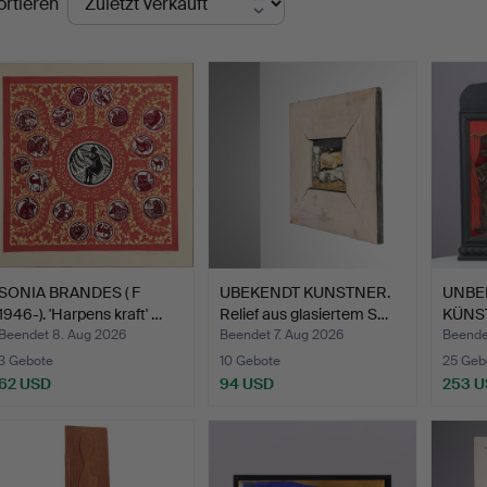
ortieren
SONIA BRANDES ( F
UBEKENDT KUNSTNER.
UNBE
1946-). 'Harpens kraft' …
Relief aus glasiertem S…
KÜNSTL
morto
Beendet 8. Aug 2026
Beendet 7. Aug 2026
Beende
3 Gebote
10 Gebote
25 Geb
62 USD
94 USD
253 