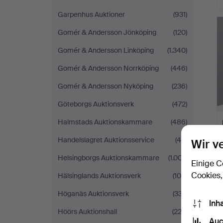
Garpenhus Auktioner
(931)
Gomér & Andersson Jönköping
(120)
Gomér & Andersson Linköping
(1.340)
Gomér & Andersson Norrköping
(446)
Gomér & Andersson Nyköping
(236)
Göteborgs Auktionsverk
(472)
Halmstads Auktionskammare
(486)
Handelslagret Auktionsservice
(48)
Wir v
Helsingborgs Auktionskammare
(1.007)
Einige C
Cookies,
Hälsinglands Auktionsverk
(108)
Höganäs Auktionsverk
(337)
Inh
Höörs Auktionshall
(222)
Auc