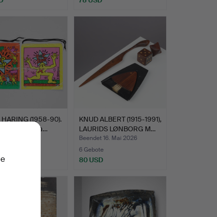
 HARING (1958-90).
KNUD ALBERT (1915-1991),
 Zwei Trageta…
LAURIDS LØNBORG M…
t 27. Mai 2026
Beendet 16. Mai 2026
te
6 Gebote
ie
SD
80 USD