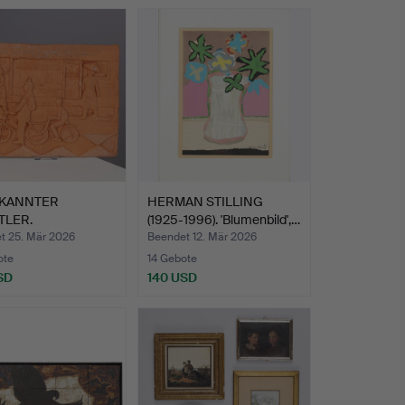
KANNTER
HERMAN STILLING
TLER.
(1925-1996). 'Blumenbild',…
ottarelief, Mo…
t 25. Mär 2026
Beendet 12. Mär 2026
ote
14 Gebote
SD
140 USD