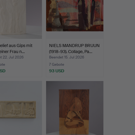
lief aus Gips mit
NIELS MANDRUP BRUUN
einer Frau n…
(1918-93). Collage, Pa…
t 22. Jul 2026
Beendet 15. Jul 2026
ote
7 Gebote
USD
93 USD