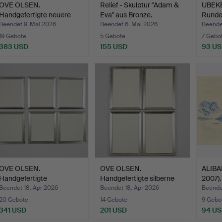
OVE OLSEN.
Relief - Skulptur "Adam &
UBEK
Handgefertigte neuere
Eva" aus Bronze.
Runde
profilier…
bemal
Beendet 9. Mai 2026
Beendet 6. Mai 2026
Beende
19 Gebote
5 Gebote
7 Gebo
383 USD
155 USD
93 U
OVE OLSEN.
OVE OLSEN.
ALIBA
Handgefertigte
Handgefertigte silberne
2007)
silberfarbene Ho…
Holzrah…
Beendet 18. Apr 2026
Beendet 18. Apr 2026
Beende
20 Gebote
14 Gebote
9 Gebo
341 USD
201 USD
94 U