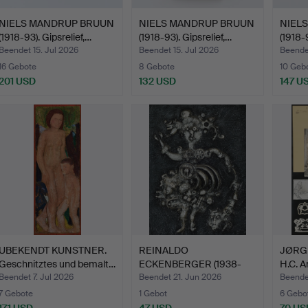
NIELS MANDRUP BRUUN
NIELS MANDRUP BRUUN
NIEL
(1918-93). Gipsrelief,…
(1918-93). Gipsrelief,…
(1918-9
Beendet 15. Jul 2026
Beendet 15. Jul 2026
Beendet
16 Gebote
8 Gebote
10 Geb
201 USD
132 USD
147 U
UBEKENDT KUNSTNER.
REINALDO
JØRGE
Geschnitztes und bemalt…
ECKENBERGER (1938-
H.C. A
2017). Collage …
Beendet 7. Jul 2026
Beendet 21. Jun 2026
Beende
7 Gebote
1 Gebot
6 Gebo
171 USD
47 USD
70 US