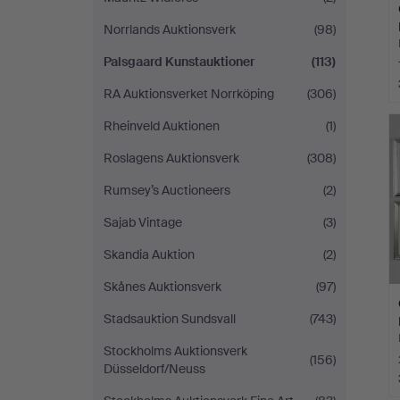
Norrlands Auktionsverk
(98)
Palsgaard Kunstauktioner
(113)
RA Auktionsverket Norrköping
(306)
Rheinveld Auktionen
(1)
Roslagens Auktionsverk
(308)
Rumsey’s Auctioneers
(2)
Sajab Vintage
(3)
Skandia Auktion
(2)
Skånes Auktionsverk
(97)
Stadsauktion Sundsvall
(743)
Stockholms Auktionsverk
(156)
Düsseldorf/Neuss