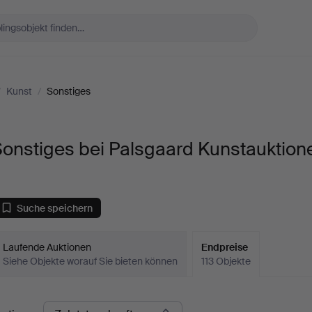
/
Kunst
/
Sonstiges
onstiges bei Palsgaard Kunstauktion
Suche speichern
Laufende Auktionen
Endpreise
Siehe Objekte worauf Sie bieten können
113 Objekte
ndpreise