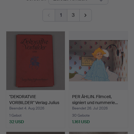
1
3
"DEKORATVIE
PER ÅHLIN. Filmcell,
VORBILDER" Verlag Julius
signiert und nummerie…
Hoffm…
Beendet 4. Aug 2026
Beendet 26. Jul 2026
1 Gebot
30 Gebote
32 USD
1.161 USD