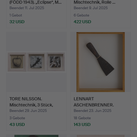
(FÖDD 1943). „Eclipse“, M…
Mischtechnik, Rolle …
Beendet 11. Jul 2025
Beendet 9. Jul 2025
1 Gebot
6 Gebote
32 USD
422 USD
TORE NILSSON.
LENNART
Mischtechnik, 3 Stück,
ASCHENBRENNER.
rücks…
Objekte, Mischtechn…
Beendet 29. Jun 2025
Beendet 23. Jun 2025
3 Gebote
18 Gebote
43 USD
143 USD