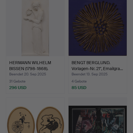
HERMANN WILHELM
BENGT BERGLUND.
BISSEN (1798-1868).
Vorlagen-Nr. 21", Emailgra…
Nachhe…
Beendet 20. Sep 2025
Beendet 13. Sep 2025
31 Gebote
4 Gebote
296 USD
85 USD