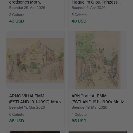
erotisches Motiv.
Plaque im Gips. Prinzess…
Beendet 25. Apr 2026
Beendet 5. Apr 2026
3 Gebote
5 Gebote
43 USD
48 USD
ARNO VIHALEMM
ARNO VIHALEMM
(ESTLAND 1911-1990). Motiv
(ESTLAND 1911-1990). Motiv
a…
a…
Beendet 19. Mär 2026
Beendet 19. Mär 2026
6 Gebote
4 Gebote
85 USD
85 USD