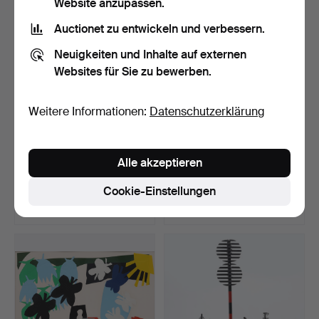
Website anzupassen.
Auctionet zu entwickeln und verbessern.
Neuigkeiten und Inhalte auf externen
Websites für Sie zu bewerben.
Weitere Informationen:
Datenschutzerklärung
OIDENTIFIERAD
OIDENTIFIERAD
Alle akzeptieren
KONSTNÄR. Komposition
KONSTNÄR. 2 konkrete
mit Gl…
Komposi…
Beendet 16. Jan 2026
Beendet 14. Jan 2026
Cookie-Einstellungen
1 Gebot
5 Gebote
32 USD
53 USD