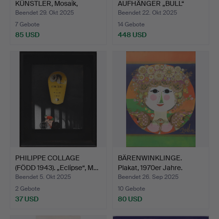
KÜNSTLER, Mosaik,
AUFHÄNGER „BULL“
undeutlich s…
BODA FORGIN…
Beendet 29. Okt 2025
Beendet 22. Okt 2025
7 Gebote
14 Gebote
85 USD
448 USD
PHILIPPE COLLAGE
BÄRENWINKLINGE.
(FÖDD 1943). „Eclipse“, M…
Plakat, 1970er Jahre.
Beendet 5. Okt 2025
Beendet 26. Sep 2025
2 Gebote
10 Gebote
37 USD
80 USD