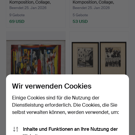
Komposition, Collage,
Komposition, Collage,
signier…
signier…
Beendet 25. Jan 2026
Beendet 25. Jan 2026
9 Gebote
5 Gebote
69 USD
53 USD
Wir verwenden Cookies
BERTIL GADÖ.
SUNE NORDGREN. 2
Einige Cookies sind für die Nutzung der
Komposition, Collage,
Collagen, „Domestic
Dienstleistung erforderlich. Die Cookies, die Sie
signier…
Journ…
Beendet 25. Jan 2026
Beendet 25. Jan 2026
selbst verwalten können, werden verwendet, um:
17 Gebote
19 Gebote
146 USD
117 USD
Inhalte und Funktionen an Ihre Nutzung der