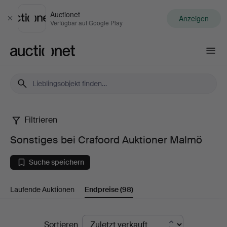
Auctionet
Anzeigen
Schließen
Verfügbar auf Google Play
Auctionet.com
Filtrieren
Sonstiges
Sonstiges bei Crafoord Auktioner Malmö
bei
Suche speichern
Crafoord
Laufende Auktionen
Endpreise
(98)
Auktioner
Malmö
Endpreise
Sortieren