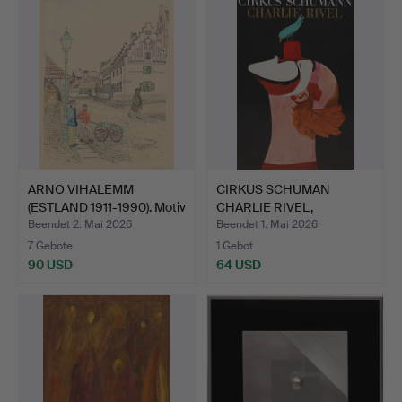
ARNO VIHALEMM
CIRKUS SCHUMAN
(ESTLAND 1911-1990). Motiv
CHARLIE RIVEL,
a…
Offsetdruck …
Beendet 2. Mai 2026
Beendet 1. Mai 2026
7 Gebote
1 Gebot
90 USD
64 USD