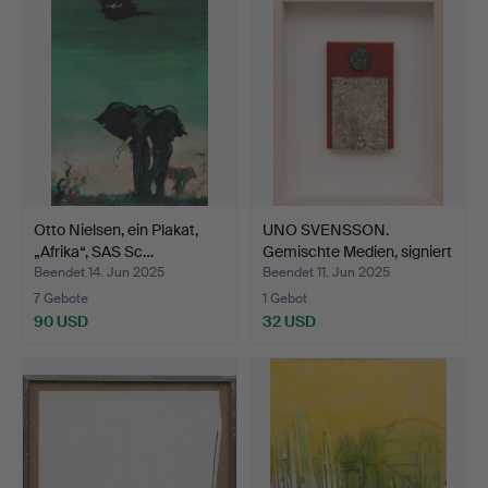
Otto Nielsen, ein Plakat,
UNO SVENSSON.
„Afrika“, SAS Sc…
Gemischte Medien, signiert
i…
Beendet 14. Jun 2025
Beendet 11. Jun 2025
7 Gebote
1 Gebot
90 USD
32 USD