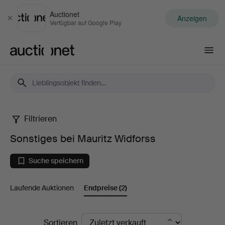
Auctionet
Anzeigen
Schließen
Verfügbar auf Google Play
Auctionet.com
Filtrieren
Sonstiges
Sonstiges bei Mauritz Widforss
bei
Suche speichern
Mauritz
Laufende Auktionen
Endpreise
(2)
Widforss
Endpreise
Sortieren