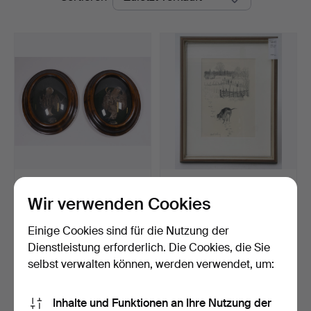
Kuschelvögel, 2 Stück,
HARALD WIBERG. (532)
Karotte und Doppelb…
MALEREI BLEISTIFTZEIC…
Wir verwenden Cookies
Beendet 6. Jun 2026
Beendet 14. Mai 2014
33 Gebote
6 Gebote
Einige Cookies sind für die Nutzung der
505 USD
116 USD
Dienstleistung erforderlich. Die Cookies, die Sie
selbst verwalten können, werden verwendet, um:
Suche speichern
Inhalte und Funktionen an Ihre Nutzung der