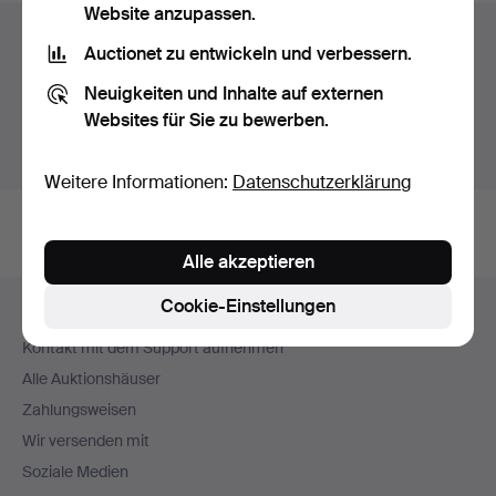
Website anzupassen.
Auktionsarchiv
Auctionet zu entwickeln und verbessern.
Sie suchen in unserem Archiv der beendeten
Neuigkeiten und Inhalte auf externen
Auktionen.
Websites für Sie zu bewerben.
Stattdessen laufende Auktionen anzeigen.
Weitere Informationen:
Datenschutzerklärung
Alle akzeptieren
Fußzeilen-
Cookie-Einstellungen
Hilfe und Kontakt
Navigation
Kontakt mit dem Support aufnehmen
Alle Auktionshäuser
Zahlungsweisen
Wir versenden mit
Soziale Medien