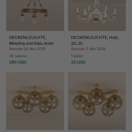
DECKENLEUCHTE,
DECKENLEUCHTE, Holz,
Messing und Glas, erste
20. Jh.
Häl…
Beendet 24. Mai 2026
Beendet 11. Mai 2026
28 Gebote
1 Gebot
285 USD
32 USD