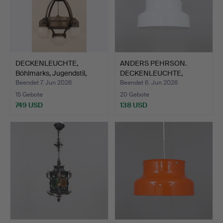
DECKENLEUCHTE,
ANDERS PEHRSON.
Böhlmarks, Jugendstil,
DECKENLEUCHTE,
Meta…
Bumling, At…
Beendet 7. Jun 2026
Beendet 6. Jun 2026
15 Gebote
20 Gebote
749 USD
138 USD