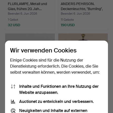
FLURLAMPE, Metall und
ANDERS PEHRSON.
Glas, frühes 20. Jah…
Deckenleuchte, "Bumling",
…
Beendet 6. Jun 2026
Beendet 6. Jun 2026
1 Gebot
11 Gebote
32 USD
190 USD
Wir verwenden Cookies
Einige Cookies sind für die Nutzung der
Dienstleistung erforderlich. Die Cookies, die Sie
selbst verwalten können, werden verwendet, um:
Inhalte und Funktionen an Ihre Nutzung der
PLAFOND, "Plafo", Uno und
EDWARD HALD.
Website anzupassen.
Östen Kristianss…
Deckenleuchte, Orrefors,
1920…
Beendet 6. Jun 2026
Beendet 30. Mai 2026
Auctionet zu entwickeln und verbessern.
22 Gebote
23 Gebote
190 USD
1.424 USD
Neuigkeiten und Inhalte auf externen