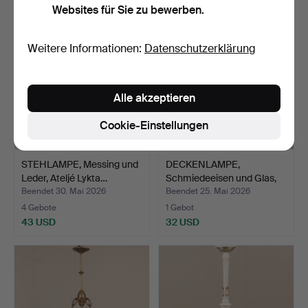
Websites für Sie zu bewerben.
Weitere Informationen:
Datenschutzerklärung
Alle akzeptieren
Cookie-Einstellungen
STEHLAMPE, Messing und
DECKENLAMPE,
Leder, Ateljé Lykta…
Schmiedeeisen und Glas,
zeitg…
Beendet 30. Mai 2026
Beendet 25. Mai 2026
4 Gebote
1 Gebot
43 USD
32 USD