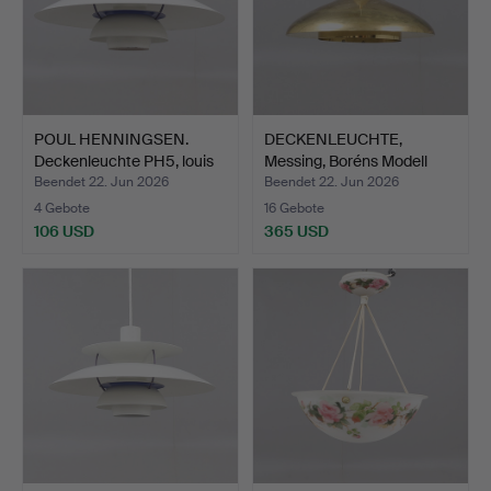
POUL HENNINGSEN.
DECKENLEUCHTE,
Deckenleuchte PH5, louis
Messing, Boréns Modell
…
5003…
Beendet 22. Jun 2026
Beendet 22. Jun 2026
4 Gebote
16 Gebote
106 USD
365 USD