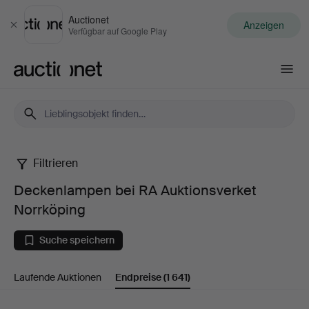
Auctionet
Anzeigen
Schließen
Verfügbar auf Google Play
Auctionet.com
Filtrieren
Deckenlampen
Deckenlampen bei RA Auktionsverket
bei
Norrköping
RA
Suche speichern
Auktionsverket
Laufende Auktionen
Endpreise
(1 641)
Norrköping