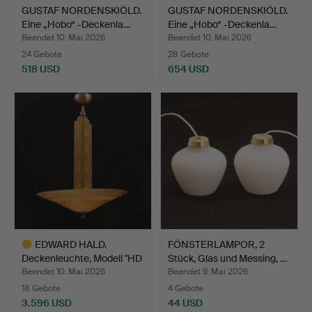
GUSTAF NORDENSKIÖLD.
GUSTAF NORDENSKIÖLD.
Eine „Hobo“ -Deckenla…
Eine „Hobo“ -Deckenla…
Beendet 10. Mai 2026
Beendet 10. Mai 2026
24 Gebote
28 Gebote
518 USD
654 USD
EDWARD HALD.
FÖNSTERLAMPOR, 2
Deckenleuchte, Modell "HD
Stück, Glas und Messing, …
615…
Beendet 10. Mai 2026
Beendet 9. Mai 2026
18 Gebote
4 Gebote
3.596 USD
44 USD