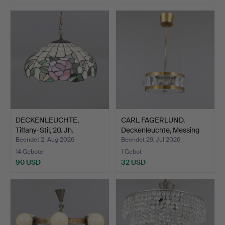
DECKENLEUCHTE,
CARL FAGERLUND.
Tiffany-Stil, 20. Jh.
Deckenleuchte, Messing
und…
Beendet 2. Aug 2026
Beendet 29. Jul 2026
14 Gebote
1 Gebot
90 USD
32 USD