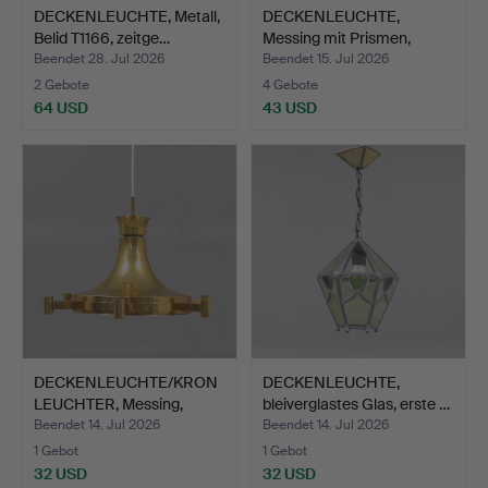
DECKENLEUCHTE, Metall,
DECKENLEUCHTE,
Belid T1166, zeitge…
Messing mit Prismen,
zweite…
Beendet 28. Jul 2026
Beendet 15. Jul 2026
2 Gebote
4 Gebote
64 USD
43 USD
DECKENLEUCHTE/KRON
DECKENLEUCHTE,
LEUCHTER, Messing,
bleiverglastes Glas, erste …
Fager…
Beendet 14. Jul 2026
Beendet 14. Jul 2026
1 Gebot
1 Gebot
32 USD
32 USD