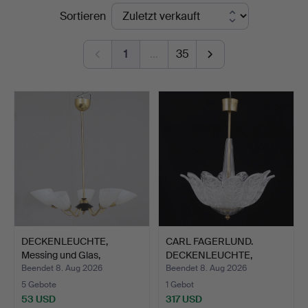
Endpreise
Sortieren
1
…
35
DECKENLEUCHTE,
CARL FAGERLUND.
Messing und Glas,
DECKENLEUCHTE,
1950er/60…
Orrefors.
Beendet 8. Aug 2026
Beendet 8. Aug 2026
5 Gebote
1 Gebot
53 USD
317 USD