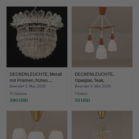
Ausgewähltes
Objekt
DECKENLEUCHTE, Metall
DECKENLEUCHTE,
mit Prismen, frühes …
Opalglas, Teak,
1950er/60er…
Beendet 5. Mai 2026
Beendet 4. Mai 2026
10 Gebote
1 Gebot
380 USD
32 USD