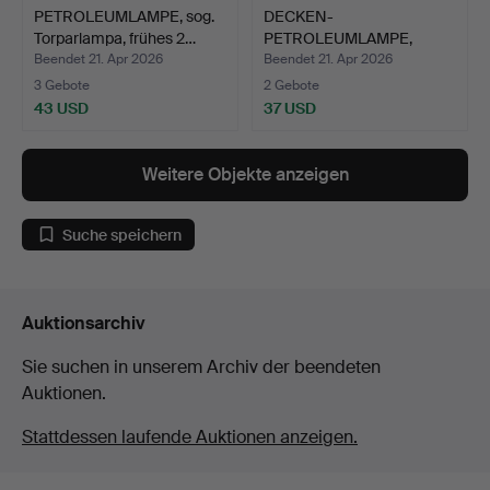
PETROLEUMLAMPE, sog.
DECKEN-
Torparlampa, frühes 2…
PETROLEUMLAMPE,
Metall, Glas, frühe…
Beendet 21. Apr 2026
Beendet 21. Apr 2026
3 Gebote
2 Gebote
43 USD
37 USD
Weitere Objekte anzeigen
Suche speichern
Auktionsarchiv
Sie suchen in unserem Archiv der beendeten
Auktionen.
Stattdessen laufende Auktionen anzeigen.