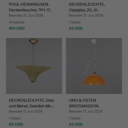
POUL HENNINGSEN.
DECKENLEUCHTE,
Deckenleuchte, "PH-5",
Opalglas, 20. Jh.
Lo…
Beendet 21. Jun 2026
Beendet 21. Jun 2026
14 Gebote
1 Gebot
169 USD
32 USD
DECKENLEUCHTE, Glas
UNO & ÖSTEN
und Metall, Swedish Mo…
KRISTIANSSON.
DECKENLEUCHTE, T…
Beendet 17. Jun 2026
Beendet 17. Jun 2026
1 Gebot
1 Gebot
85 USD
32 USD