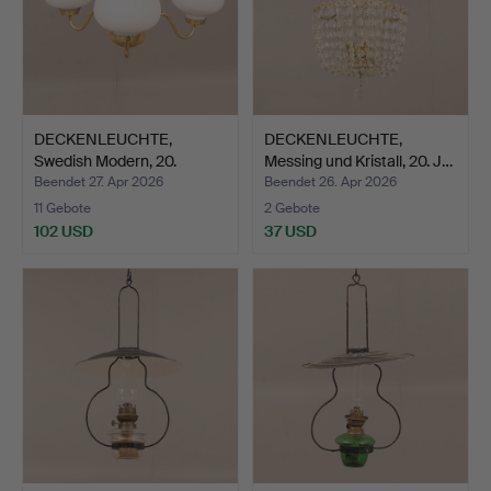
DECKENLEUCHTE,
DECKENLEUCHTE,
Swedish Modern, 20.
Messing und Kristall, 20. J…
Jahrhun…
Beendet 27. Apr 2026
Beendet 26. Apr 2026
11 Gebote
2 Gebote
102 USD
37 USD