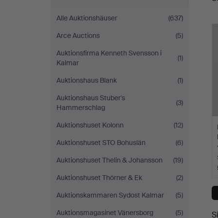
A
Alle Auktionshäuser
(637)
Arce Auctions
(5)
Auktionsfirma Kenneth Svensson i
(1)
Kalmar
Auktionshaus Blank
(1)
Auktionshaus Stuber's
(3)
Hammerschlag
Auktionshuset Kolonn
(12)
Auktionshuset STO Bohuslän
(6)
Auktionshuset Thelin & Johansson
(19)
Auktionshuset Thörner & Ek
(2)
Auktionskammaren Sydost Kalmar
(5)
Auktionsmagasinet Vänersborg
(5)
S