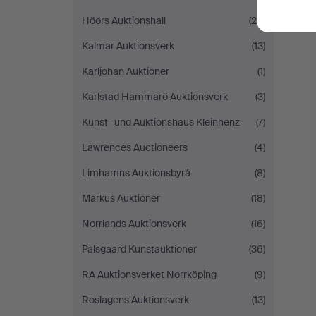
Höörs Auktionshall
(20)
Kalmar Auktionsverk
(13)
Karljohan Auktioner
(1)
Karlstad Hammarö Auktionsverk
(3)
Kunst- und Auktionshaus Kleinhenz
(7)
Lawrences Auctioneers
(4)
Limhamns Auktionsbyrå
(8)
Markus Auktioner
(18)
Norrlands Auktionsverk
(16)
Palsgaard Kunstauktioner
(36)
RA Auktionsverket Norrköping
(9)
Roslagens Auktionsverk
(13)