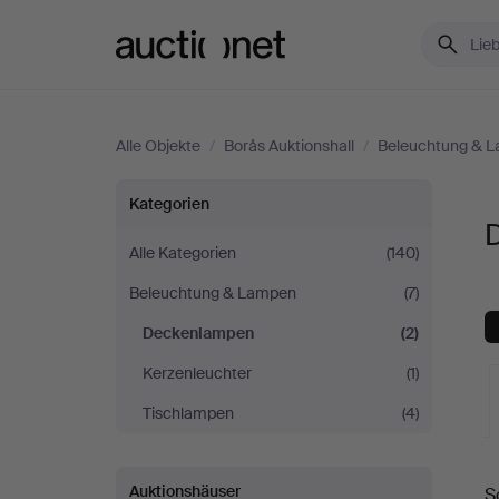
Auctionet.com
Alle Objekte
/
Borås Auktionshall
/
Beleuchtung & 
Deckenlampen
Kategorien
bei
Alle Kategorien
(140)
Beleuchtung & Lampen
(7)
Borås
Deckenlampen
(2)
Auktionshall
Kerzenleuchter
(1)
Tischlampen
(4)
L
Auktionshäuser
S