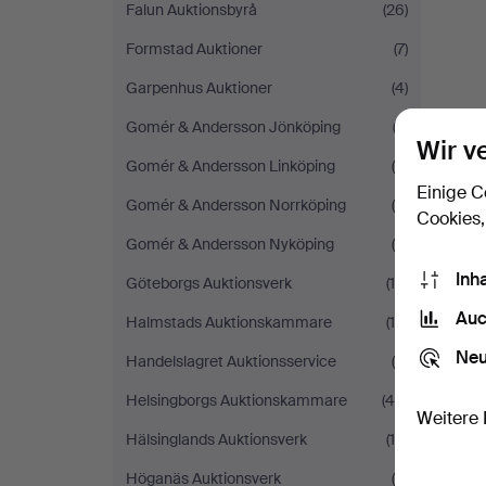
Falun Auktionsbyrå
(26)
Formstad Auktioner
(7)
Garpenhus Auktioner
(4)
Gomér & Andersson Jönköping
(2)
Wir v
Gomér & Andersson Linköping
(8)
Einige C
Gomér & Andersson Norrköping
(5)
Cookies,
Gomér & Andersson Nyköping
(6)
Inh
Göteborgs Auktionsverk
(15)
Auc
Halmstads Auktionskammare
(16)
Neu
Handelslagret Auktionsservice
(6)
Helsingborgs Auktionskammare
(46)
Weitere 
Hälsinglands Auktionsverk
(16)
Höganäs Auktionsverk
(4)