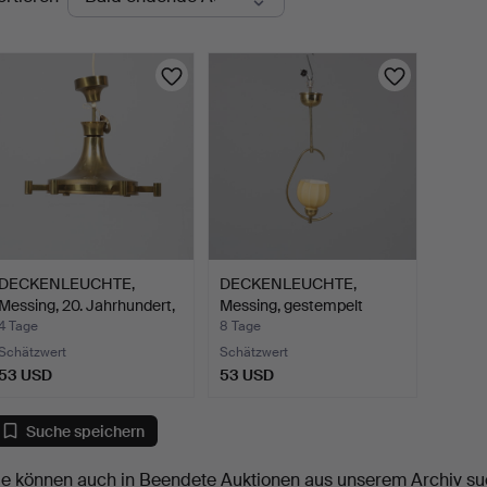
uktionen
DECKENLEUCHTE,
DECKENLEUCHTE,
Messing, 20. Jahrhundert,
Messing, gestempelt
F…
"AJH", …
4 Tage
8 Tage
Schätzwert
Schätzwert
53 USD
53 USD
Suche speichern
ie können auch in
Beendete Auktionen aus unserem Archiv
su