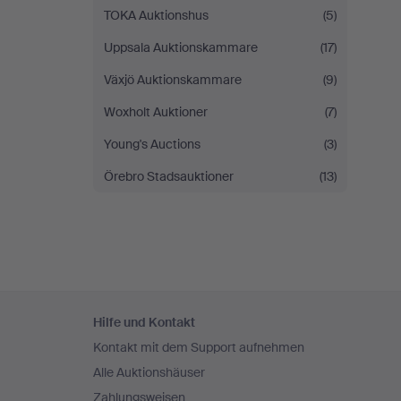
TOKA Auktionshus
(5)
Uppsala Auktionskammare
(17)
Växjö Auktionskammare
(9)
Woxholt Auktioner
(7)
Young's Auctions
(3)
Örebro Stadsauktioner
(13)
Fußzeilen-
Hilfe und Kontakt
Navigation
Kontakt mit dem Support aufnehmen
Alle Auktionshäuser
Zahlungsweisen