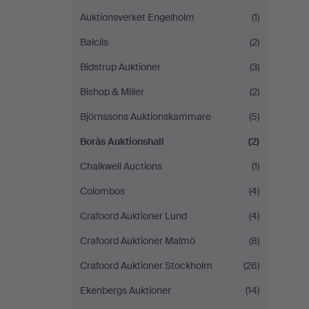
Auktionsverket Engelholm
(1)
Balclis
(2)
Bidstrup Auktioner
(3)
Bishop & Miller
(2)
Björnssons Auktionskammare
(5)
Borås Auktionshall
(2)
Chalkwell Auctions
(1)
Colombos
(4)
Crafoord Auktioner Lund
(4)
Crafoord Auktioner Malmö
(8)
Crafoord Auktioner Stockholm
(26)
Ekenbergs Auktioner
(14)