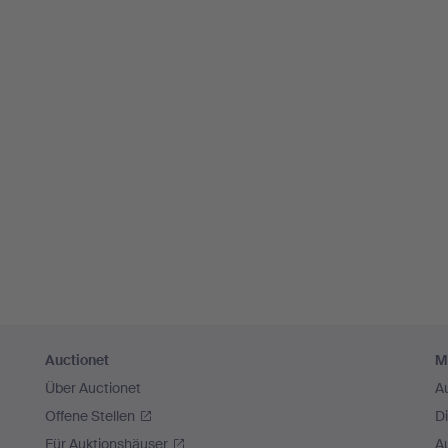
Auctionet
M
Über Auctionet
A
Offene Stellen
D
Für Auktionshäuser
A