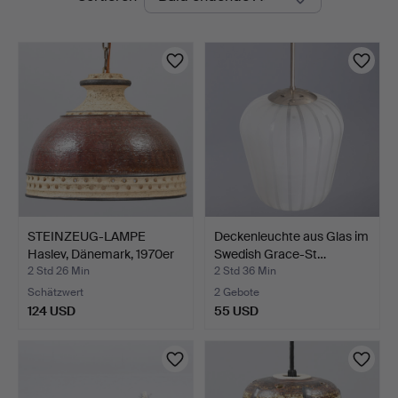
Auktionen
STEINZEUG-LAMPE
Deckenleuchte aus Glas im
Haslev, Dänemark, 1970er
Swedish Grace-St…
J…
2 Std 26 Min
2 Std 36 Min
Schätzwert
2 Gebote
124 USD
55 USD