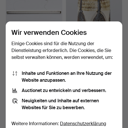
Wir verwenden Cookies
Einige Cookies sind für die Nutzung der
OLE PLESS JØRGENSEN.
JETTE HELLEROE. Axella
'Pipeline', Deckenleu…
Keramik, Deckenleuc…
Dienstleistung erforderlich. Die Cookies, die Sie
6 Tage
8 Tage
selbst verwalten können, werden verwendet, um:
Schätzwert
Schätzwert
124 USD
155 USD
Inhalte und Funktionen an Ihre Nutzung der
Website anzupassen.
Auctionet zu entwickeln und verbessern.
Neuigkeiten und Inhalte auf externen
Websites für Sie zu bewerben.
Weitere Informationen:
Datenschutzerklärung