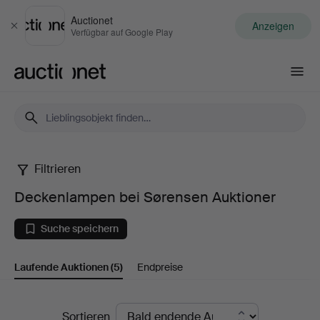
Auctionet
Anzeigen
Schließen
Verfügbar auf Google Play
Auctionet.com
Filtrieren
Deckenlampen
Deckenlampen bei Sørensen Auktioner
bei
Suche speichern
Sørensen
Laufende Auktionen
(5)
Endpreise
Auktioner
Laufende
Sortieren