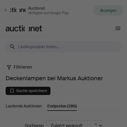
Auctionet
Anzeigen
Schließen
Verfügbar auf Google Play
Auctionet.com
Filtrieren
Deckenlampen
Deckenlampen bei Markus Auktioner
bei
Suche speichern
Markus
Laufende Auktionen
Endpreise
(286)
Auktioner
Endpreise
Sortieren