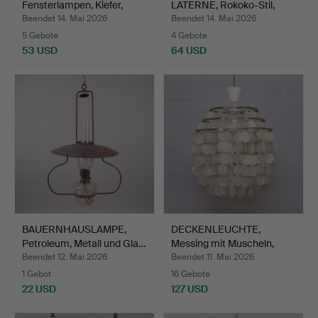
Fensterlampen, Kiefer,
LATERNE, Rokoko-Stil,
Ljun…
Mitte …
Beendet 14. Mai 2026
Beendet 14. Mai 2026
5 Gebote
4 Gebote
53 USD
64 USD
BAUERNHAUSLAMPE,
DECKENLEUCHTE,
Petroleum, Metall und Gla…
Messing mit Muscheln,
späte…
Beendet 12. Mai 2026
Beendet 11. Mai 2026
1 Gebot
16 Gebote
22 USD
127 USD