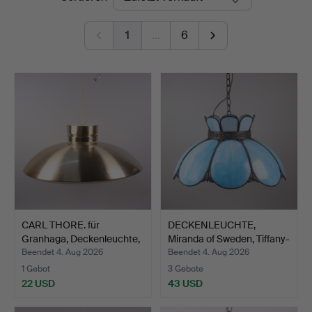
1
…
6
CARL THORE. für
DECKENLEUCHTE,
Granhaga, Deckenleuchte,
Miranda of Sweden, Tiffany-
M…
…
Beendet 4. Aug 2026
Beendet 4. Aug 2026
1 Gebot
3 Gebote
22 USD
43 USD