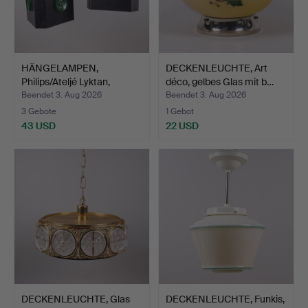
HÄNGELAMPEN,
DECKENLEUCHTE, Art
Philips/Ateljé Lyktan,
déco, gelbes Glas mit b…
1960er…
Beendet 3. Aug 2026
Beendet 3. Aug 2026
3 Gebote
1 Gebot
43 USD
22 USD
DECKENLEUCHTE, Glas
DECKENLEUCHTE, Funkis,