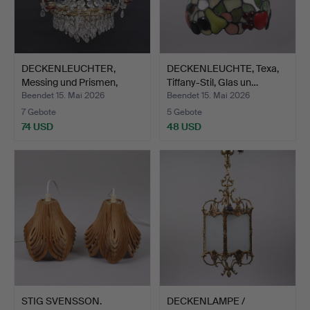
DECKENLEUCHTER,
DECKENLEUCHTE, Texa,
Messing und Prismen,
Tiffany-Stil, Glas un…
Mitte…
Beendet 15. Mai 2026
Beendet 15. Mai 2026
7 Gebote
5 Gebote
74 USD
48 USD
STIG SVENSSON.
DECKENLAMPE /