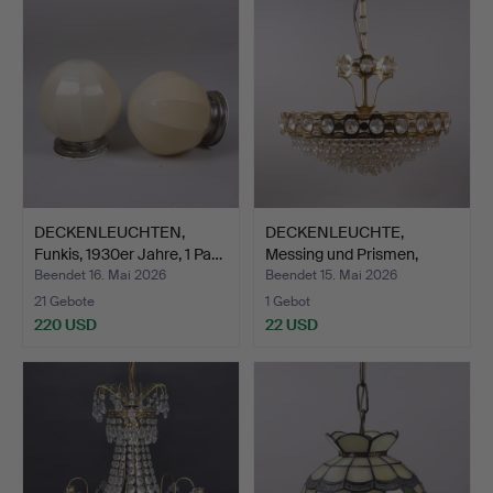
DECKENLEUCHTEN,
DECKENLEUCHTE,
Funkis, 1930er Jahre, 1 Pa…
Messing und Prismen,
zweite…
Beendet 16. Mai 2026
Beendet 15. Mai 2026
21 Gebote
1 Gebot
220 USD
22 USD