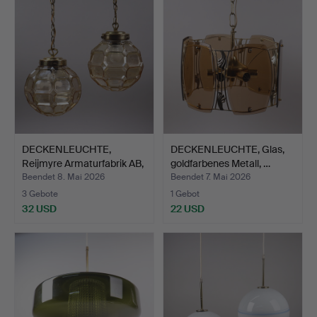
DECKENLEUCHTE,
DECKENLEUCHTE, Glas,
Reijmyre Armaturfabrik AB,
goldfarbenes Metall, …
…
Beendet 8. Mai 2026
Beendet 7. Mai 2026
3 Gebote
1 Gebot
32 USD
22 USD