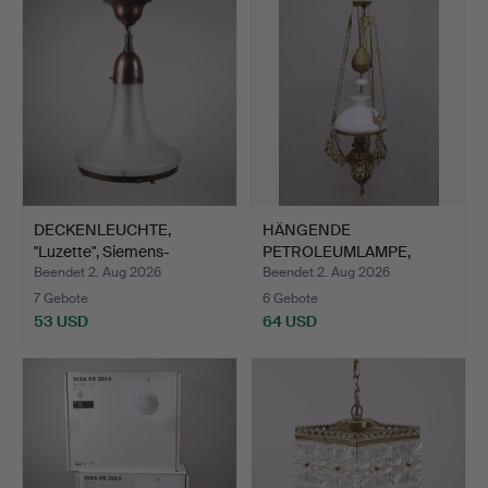
DECKENLEUCHTE,
HÄNGENDE
"Luzette", Siemens-
PETROLEUMLAMPE,
Schukert…
Majolika, Jugend,…
Beendet 2. Aug 2026
Beendet 2. Aug 2026
7 Gebote
6 Gebote
53 USD
64 USD