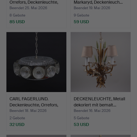
Orrefors, Deckenleuchte,
Markaryd, Deckenleuch…
G…
Beendet 25. Mai 2026
Beendet 19. Mai 2026
8 Gebote
9 Gebote
85 USD
59 USD
CARL FAGERLUND.
DECKENLEUCHTE, Metall
Deckenleuchte, Orrefors,
dekoriert mit bemalt…
1…
Beendet 18. Mai 2026
Beendet 16. Mai 2026
2 Gebote
5 Gebote
32 USD
53 USD