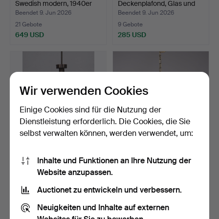
Swedish modern, 1940er
Deckenplafond, Glas und
Jahr…
Me…
Beendet 9. Jun 2026
Beendet 9. Jun 2026
21 Gebote
9 Gebote
649 USD
285 USD
Wir verwenden Cookies
Einige Cookies sind für die Nutzung der
Dienstleistung erforderlich. Die Cookies, die Sie
selbst verwalten können, werden verwendet, um:
DECKENLEUCHTE, Glas,
DECKENLEUCHTE,
Inhalte und Funktionen an Ihre Nutzung der
Messing, Art Déco, 19…
Messinggestell mit
Website anzupassen.
Prismen,…
Beendet 4. Jun 2026
Beendet 2. Jun 2026
1 Gebot
1 Gebot
Auctionet zu entwickeln und verbessern.
22 USD
22 USD
Neuigkeiten und Inhalte auf externen