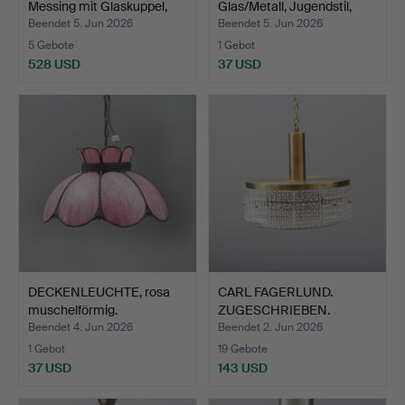
Messing mit Glaskuppel,
Glas/Metall, Jugendstil,
mög…
20…
Beendet 5. Jun 2026
Beendet 5. Jun 2026
5 Gebote
1 Gebot
528 USD
37 USD
DECKENLEUCHTE, rosa
CARL FAGERLUND.
muschelförmig.
ZUGESCHRIEBEN.
DECKENLEUCH…
Beendet 4. Jun 2026
Beendet 2. Jun 2026
1 Gebot
19 Gebote
37 USD
143 USD