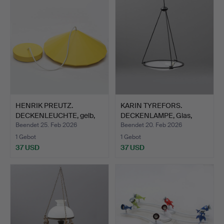
HENRIK PREUTZ.
KARIN TYREFORS.
DECKENLEUCHTE, gelb,
DECKENLAMPE, Glas,
Metall…
Ateljé …
Beendet 25. Feb 2026
Beendet 20. Feb 2026
1 Gebot
1 Gebot
37 USD
37 USD