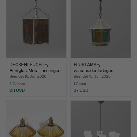
DECKENLEUCHTE,
FLURLAMPE,
Buntglas, Metallfassungen.
verschiedenfarbiges
Glas/Metall.
Beendet 16. Jun 2026
Beendet 16. Jun 2026
3 Gebote
1 Gebot
211 USD
37 USD