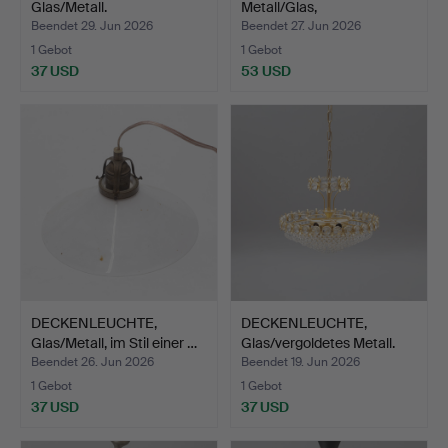
Glas/Metall.
Metall/Glas,
wahrscheinlich…
Beendet 29. Jun 2026
Beendet 27. Jun 2026
1 Gebot
1 Gebot
37 USD
53 USD
DECKENLEUCHTE,
DECKENLEUCHTE,
Glas/Metall, im Stil einer …
Glas/vergoldetes Metall.
Beendet 26. Jun 2026
Beendet 19. Jun 2026
1 Gebot
1 Gebot
37 USD
37 USD