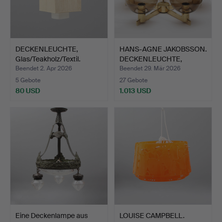
DECKENLEUCHTE,
HANS-AGNE JAKOBSSON.
Glas/Teakholz/Textil.
DECKENLEUCHTE,
Metall…
Beendet 2. Apr 2026
Beendet 29. Mär 2026
5 Gebote
27 Gebote
80 USD
1.013 USD
Eine Deckenlampe aus
LOUISE CAMPBELL.