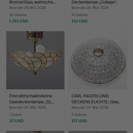
Bronze/Glas, wahrsche…
Deckenlampe „Collage“,
Ty…
Beendet 29. Mär 2026
Beendet 28. Mär 2026
30 Gebote
13 Gebote
1.213 USD
132 USD
Eine eierschalendünne
CARL FAGERLUND.
Glasdeckenlampe, 20.…
DECKENLEUCHTE, Glas,
Metal…
Beendet 25. Mär 2026
Beendet 24. Mär 2026
1 Gebot
3 Gebote
37 USD
127 USD