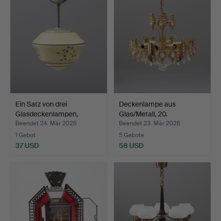
Ein Satz von drei
Deckenlampe aus
Glasdeckenlampen,
Glas/Metall, 20.
1940/5…
Jahrhunde…
Beendet 24. Mär 2026
Beendet 23. Mär 2026
1 Gebot
5 Gebote
37 USD
58 USD