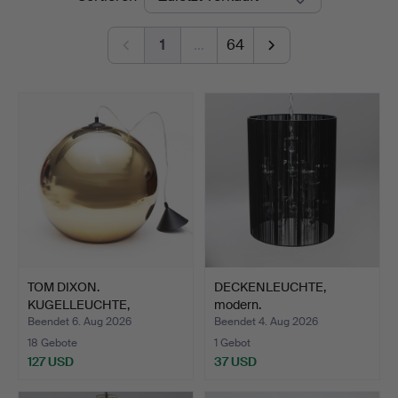
1
…
64
TOM DIXON.
DECKENLEUCHTE,
KUGELLEUCHTE,
modern.
Kunststoff.
Beendet 6. Aug 2026
Beendet 4. Aug 2026
18 Gebote
1 Gebot
127 USD
37 USD