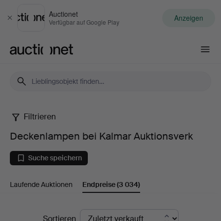
Auctionet
Anzeigen
Schließen
Verfügbar auf Google Play
Auctionet.com
Filtrieren
Deckenlampen
Deckenlampen bei Kalmar Auktionsverk
bei
Suche speichern
Kalmar
Laufende Auktionen
Endpreise
(3 034)
Auktionsverk
Endpreise
Sortieren