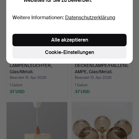
Websites für Sie zu bewerben.
Weitere Informationen:
Datenschutzerklärung
Alle akzeptieren
Cookie-Einstellungen
LAMPENLEUCHTER,
DECKENLAMPE/HALLENL
Glas/Metall.
AMPE, Glas/Metall.
Beendet 15. Apr 2026
Beendet 13. Apr 2026
1 Gebot
1 Gebot
37 USD
37 USD