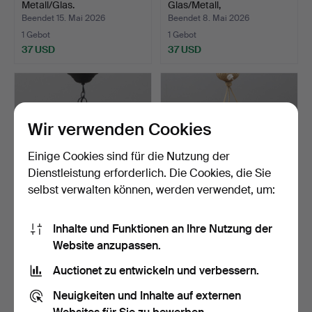
Metall/Glas.
Glas/Metall,
wahrscheinlich…
Beendet 15. Mai 2026
Beendet 8. Mai 2026
1 Gebot
1 Gebot
37 USD
37 USD
Wir verwenden Cookies
Einige Cookies sind für die Nutzung der
Dienstleistung erforderlich. Die Cookies, die Sie
selbst verwalten können, werden verwendet, um:
FLURLAMPE, Glas/Metall.
DECKENLEUCHTE, Glas,
Inhalte und Funktionen an Ihre Nutzung der
Pukeberg, 1920er Jahr…
Website anzupassen.
Beendet 7. Mai 2026
Beendet 24. Apr 2026
1 Gebot
7 Gebote
Auctionet zu entwickeln und verbessern.
37 USD
64 USD
Neuigkeiten und Inhalte auf externen