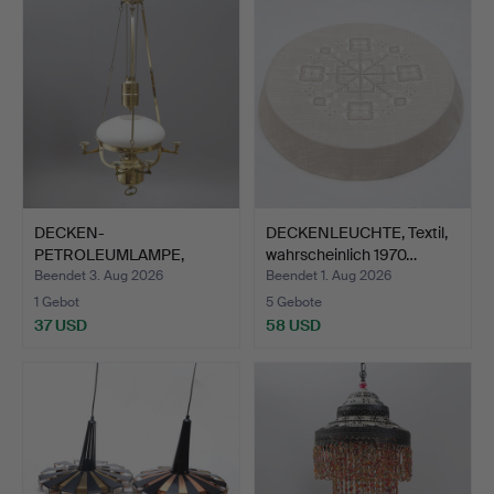
DECKEN-
DECKENLEUCHTE, Textil,
PETROLEUMLAMPE,
wahrscheinlich 1970…
Glas/Metall, Jugend…
Beendet 3. Aug 2026
Beendet 1. Aug 2026
1 Gebot
5 Gebote
37 USD
58 USD