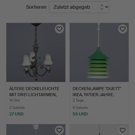
Laufende
Sortieren
Auktionen
ÄLTERE DECKELEUCHTE
DECKENLAMPE "DUETT"
MIT DREI LICHTARMEN,
IKEA, 1970ER JAHRE.
G…
18 Std
2 Tage
2 Gebote
9 Gebote
27 USD
55 USD