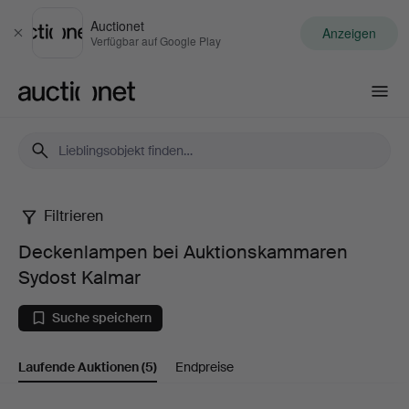
Auctionet
Anzeigen
Schließen
Verfügbar auf Google Play
Auctionet.com
Filtrieren
Deckenlampen
Deckenlampen bei Auktionskammaren
bei
Sydost Kalmar
Auktionskammaren
Suche speichern
Sydost
Laufende Auktionen
(5)
Endpreise
Kalmar