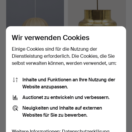
Wir verwenden Cookies
Einige Cookies sind für die Nutzung der
VANJA SORBON
ANDERS PEHRSON.
Dienstleistung erforderlich. Die Cookies, die Sie
MALMSTEN.
DECKENLEUCHTE AUS
selbst verwalten können, werden verwendet, um:
HÄNGELEUCHTE
MESSING …
3 Tage
2 Tage
"PUMPA…
26 Gebote
2 Gebote
212 USD
27 USD
Inhalte und Funktionen an Ihre Nutzung der
Website anzupassen.
Auctionet zu entwickeln und verbessern.
Neuigkeiten und Inhalte auf externen
Websites für Sie zu bewerben.
Weitere Informationen:
Datenschutzerklärung