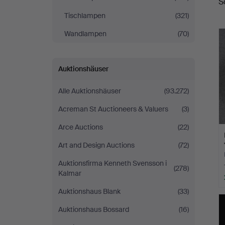
S
Tischlampen
(321)
Wandlampen
(70)
Auktionshäuser
Alle Auktionshäuser
(93.272)
Acreman St Auctioneers & Valuers
(3)
Arce Auctions
(22)
Art and Design Auctions
(72)
Auktionsfirma Kenneth Svensson i
(278)
Kalmar
Auktionshaus Blank
(33)
Auktionshaus Bossard
(16)