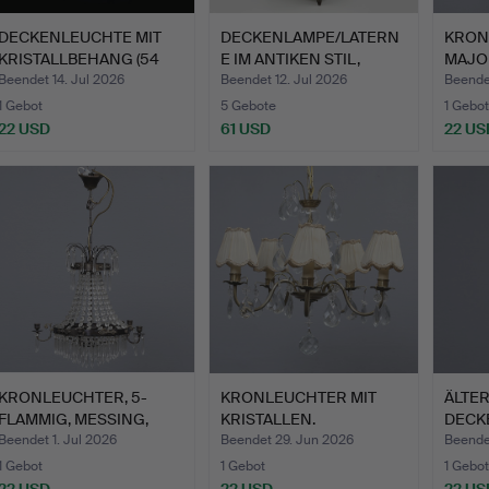
DECKENLEUCHTE MIT
DECKENLAMPE/LATERN
KRON
KRISTALLBEHANG (54
E IM ANTIKEN STIL,
MAJOL
cm) 2…
METAL…
Beendet 14. Jul 2026
Beendet 12. Jul 2026
Beendet
1 Gebot
5 Gebote
1 Gebot
22 USD
61 USD
22 US
KRONLEUCHTER, 5-
KRONLEUCHTER MIT
ÄLTE
FLAMMIG, MESSING,
KRISTALLEN.
DECK
GUSTAVIA…
SWED
Beendet 1. Jul 2026
Beendet 29. Jun 2026
Beende
1 Gebot
1 Gebot
1 Gebot
22 USD
22 USD
22 US