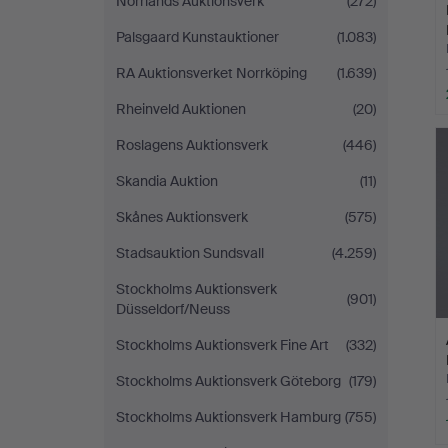
Norrlands Auktionsverk
(272)
Palsgaard Kunstauktioner
(1.083)
RA Auktionsverket Norrköping
(1.639)
Rheinveld Auktionen
(20)
Roslagens Auktionsverk
(446)
Skandia Auktion
(11)
Skånes Auktionsverk
(575)
Stadsauktion Sundsvall
(4.259)
Stockholms Auktionsverk
(901)
Düsseldorf/Neuss
Stockholms Auktionsverk Fine Art
(332)
Stockholms Auktionsverk Göteborg
(179)
Stockholms Auktionsverk Hamburg
(755)