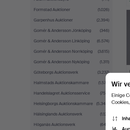
Formstad Auktioner
(1.026)
Garpenhus Auktioner
(2.394)
Gomér & Andersson Jönköping
(346)
Gomér & Andersson Linköping
(6.574)
Gomér & Andersson Norrköping
(3.615)
Gomér & Andersson Nyköping
(1.311)
Göteborgs Auktionsverk
(3.237)
Wir v
Halmstads Auktionskammare
(1.577)
Handelslagret Auktionsservice
(756)
Einige C
Cookies,
Helsingborgs Auktionskammare
(5.340)
Hälsinglands Auktionsverk
(1.121)
Inh
Höganäs Auktionsverk
(647)
Auc