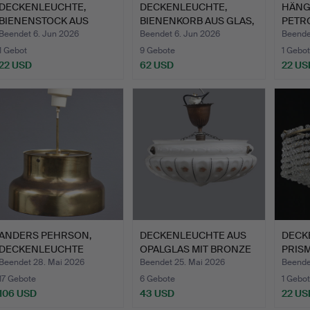
DECKENLEUCHTE,
DECKENLEUCHTE,
HÄNG
BIENENSTOCK AUS
BIENENKORB AUS GLAS,
PETR
WEISSEM OPA…
MESSIN…
WEIS
Beendet 6. Jun 2026
Beendet 6. Jun 2026
Beende
1 Gebot
9 Gebote
1 Gebot
22 USD
62 USD
22 US
ANDERS PEHRSON,
DECKENLEUCHTE AUS
DECK
DECKENLEUCHTE
OPALGLAS MIT BRONZE
PRISM
"BUMLING" AT…
„SWE…
JA…
Beendet 28. Mai 2026
Beendet 25. Mai 2026
Beende
17 Gebote
6 Gebote
1 Gebot
106 USD
43 USD
22 US