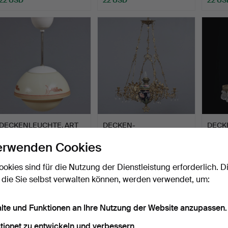
DECKENLEUCHTE, ART
DECKEN-
DECK
DECO, PENDELLEUCHTE,
PETROLEUMLAMPE,
KRIST
erwenden Cookies
ER…
MAJOLIKA (SCHIRM FE…
Beendet 19. Jun 2026
Beendet 17. Jun 2026
Beendet
3 Gebote
6 Gebote
4 Gebo
ookies sind für die Nutzung der Dienstleistung erforderlich. D
32 USD
48 USD
32 US
 die Sie selbst verwalten können, werden verwendet, um:
alte und Funktionen an Ihre Nutzung der Website anzupassen.
tionet zu entwickeln und verbessern.