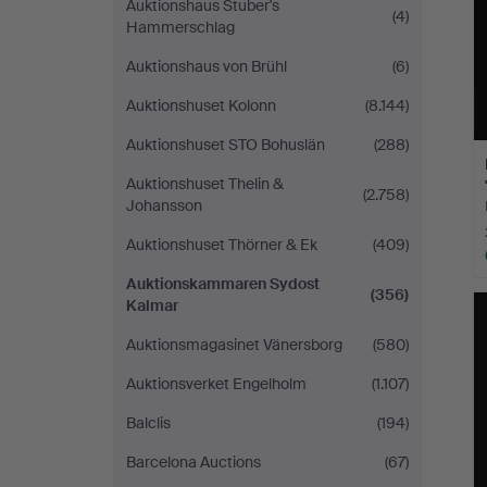
Auktionshaus Stuber's
(4)
Hammerschlag
Auktionshaus von Brühl
(6)
Auktionshuset Kolonn
(8.144)
Auktionshuset STO Bohuslän
(288)
Auktionshuset Thelin &
(2.758)
Johansson
Auktionshuset Thörner & Ek
(409)
Auktionskammaren Sydost
(356)
Kalmar
Auktionsmagasinet Vänersborg
(580)
Auktionsverket Engelholm
(1.107)
Balclis
(194)
Barcelona Auctions
(67)