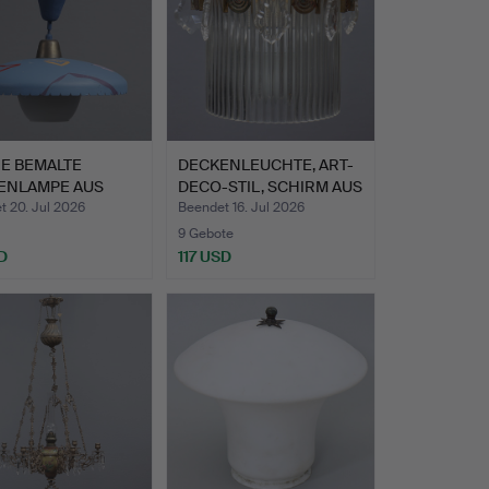
RE BEMALTE
DECKENLEUCHTE, ART-
ENLAMPE AUS
DECO-STIL, SCHIRM AUS
 MIT G…
G…
t 20. Jul 2026
Beendet 16. Jul 2026
9 Gebote
D
117 USD