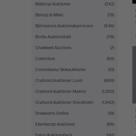
Bidstrup Auktioner
(242)
Bishop & Miller
(78)
Björnssons Auktionskammare
(546)
Borås Auktionshall
(118)
Chalkwell Auctions
(7)
Colombos
(69)
Connoisseur Bokauktioner
(10)
Crafoord Auktioner Lund
(868)
Crafoord Auktioner Malmö
(1.300)
Crafoord Auktioner Stockholm
(1.942)
Dreweatts Online
(18)
Ekenbergs Auktioner
(86)
Falun Auktionsbyrå
(141)