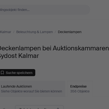
 Kalmar
/
Beleuchtung & Lampen
/
Deckenlampen
Deckenlampen bei Auktionskammare
Sydost Kalmar
Suche speichern
Laufende Auktionen
Endpreise
Siehe Objekte worauf Sie bieten können
356 Objekte
ndpreise