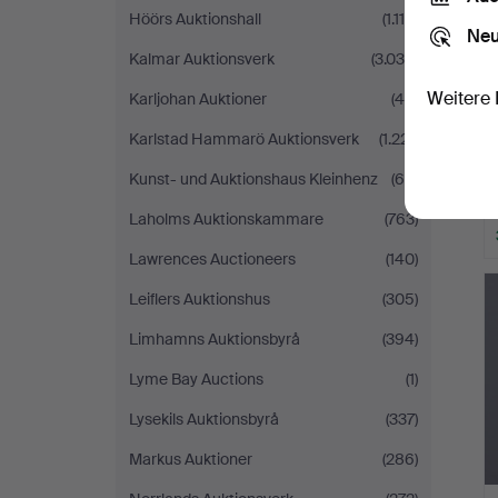
Höörs Auktionshall
(1.114)
Neu
Kalmar Auktionsverk
(3.038)
Weitere 
Karljohan Auktioner
(46)
Karlstad Hammarö Auktionsverk
(1.221)
Kunst- und Auktionshaus Kleinhenz
(69)
Laholms Auktionskammare
(763)
Lawrences Auctioneers
(140)
Leiflers Auktionshus
(305)
Limhamns Auktionsbyrå
(394)
Lyme Bay Auctions
(1)
Lysekils Auktionsbyrå
(337)
Markus Auktioner
(286)