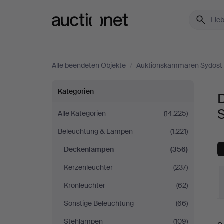
Auctionet.com
Alle beendeten Objekte
/
Auktionskammaren Sydost
Deckenlampen
Kategorien
bei
Alle Kategorien
(14.225)
Beleuchtung & Lampen
(1.221)
Auktionskammaren
Deckenlampen
(356)
Sydost
Kerzenleuchter
(237)
Kalmar
Kronleuchter
(62)
Sonstige Beleuchtung
(66)
E
Stehlampen
(109)