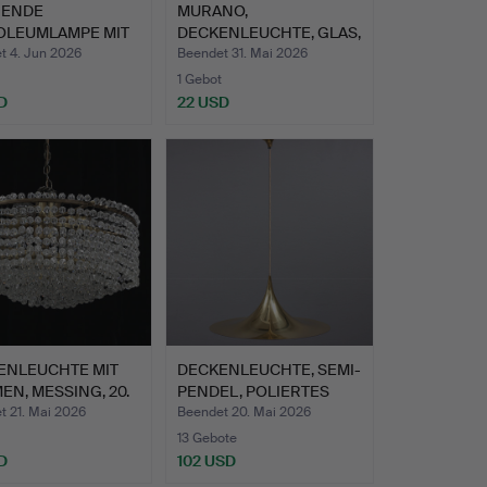
ENDE
MURANO,
OLEUMLAMPE MIT
DECKENLEUCHTE, GLAS,
SEM SCHIRM…
GESCHMIEDET, …
t 4. Jun 2026
Beendet 31. Mai 2026
1 Gebot
D
22 USD
ENLEUCHTE MIT
DECKENLEUCHTE, SEMI-
EN, MESSING, 20.
PENDEL, POLIERTES
MESS…
t 21. Mai 2026
Beendet 20. Mai 2026
13 Gebote
D
102 USD