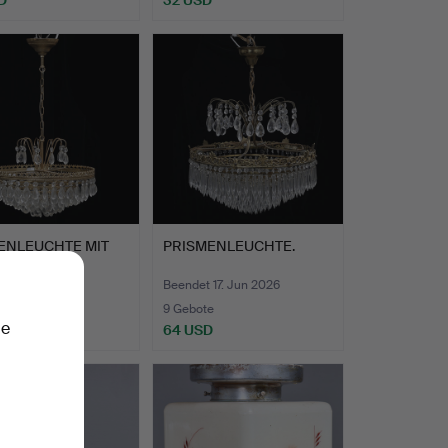
ENLEUCHTE MIT
PRISMENLEUCHTE.
ALLEN.
 17. Jun 2026
Beendet 17. Jun 2026
te
9 Gebote
ie
D
64 USD