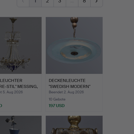
1
2
3
…
8
LEUCHTER
DECKENLEUCHTE
RE-STIL" MESSING,
"SWEDISH MODERN"
ME…
SCHEIBE AUS…
t 5. Aug 2026
Beendet 2. Aug 2026
10 Gebote
D
197 USD