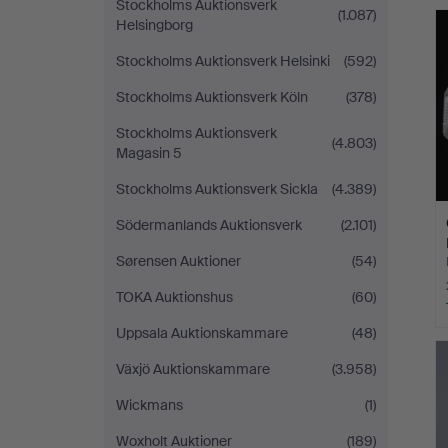
Stockholms Auktionsverk
(1.087)
Helsingborg
Stockholms Auktionsverk Helsinki
(592)
Stockholms Auktionsverk Köln
(378)
Stockholms Auktionsverk
(4.803)
Magasin 5
Stockholms Auktionsverk Sickla
(4.389)
Södermanlands Auktionsverk
(2.101)
Sørensen Auktioner
(54)
TOKA Auktionshus
(60)
Uppsala Auktionskammare
(48)
Växjö Auktionskammare
(3.958)
Wickmans
(1)
Woxholt Auktioner
(189)