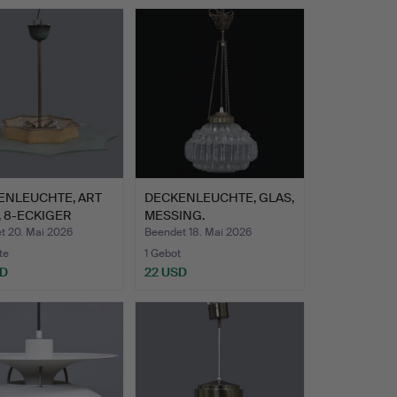
ENLEUCHTE, ART
DECKENLEUCHTE, GLAS,
 8-ECKIGER
MESSING.
, …
t 20. Mai 2026
Beendet 18. Mai 2026
te
1 Gebot
SD
22 USD