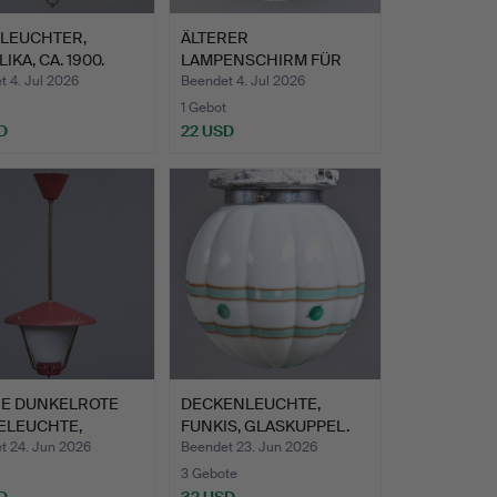
LEUCHTER,
ÄLTERER
IKA, CA. 1900.
LAMPENSCHIRM FÜR
DECKENLAMPE, ART …
 4. Jul 2026
Beendet 4. Jul 2026
1 Gebot
D
22 USD
RE DUNKELROTE
DECKENLEUCHTE,
ELEUCHTE,
FUNKIS, GLASKUPPEL.
ISH MO…
t 24. Jun 2026
Beendet 23. Jun 2026
3 Gebote
D
32 USD