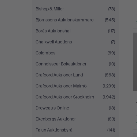
Bishop & Miller
(78)
Björnssons Auktionskammare
(545)
Borås Auktionshall
(117)
Chalkwell Auctions
(7)
Colombos
(69)
Connoisseur Bokauktioner
(10)
Crafoord Auktioner Lund
(868)
Crafoord Auktioner Malmö
(1.299)
Crafoord Auktioner Stockholm
(1.942)
Dreweatts Online
(18)
Ekenbergs Auktioner
(83)
Falun Auktionsbyrå
(141)