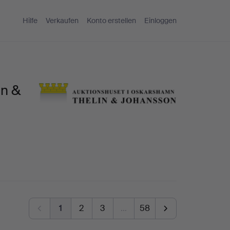
Hilfe
Verkaufen
Konto erstellen
Einloggen
in &
1
2
3
…
58