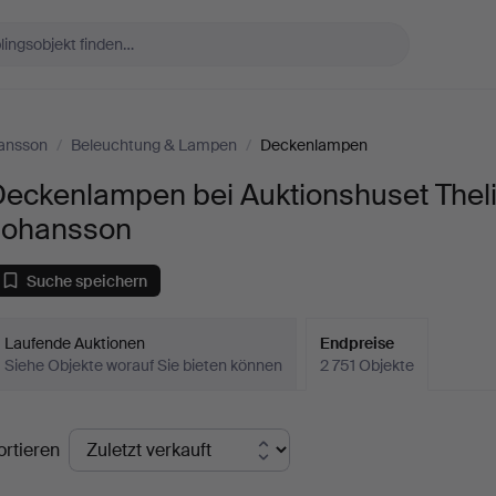
hansson
/
Beleuchtung & Lampen
/
Deckenlampen
Deckenlampen bei Auktionshuset Thel
Johansson
Suche speichern
Laufende Auktionen
Endpreise
Siehe Objekte worauf Sie bieten können
2 751 Objekte
ndpreise
ortieren