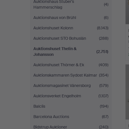
Auktionshaus Stuber's
(4)
Hammerschlag
Auktionshaus von Brühl
(6)
Auktionshuset Kolonn
(8.143)
Auktionshuset STO Bohuslän
(288)
Auktionshuset Thelin &
(2.751)
Johansson
Auktionshuset Thörner & Ek
(409)
Auktionskammaren Sydost Kalmar
(354)
Auktionsmagasinet Vänersborg
(579)
Auktionsverket Engelholm
(1.107)
Balclis
(194)
Barcelona Auctions
(67)
Bidstrup Auktioner
(240)