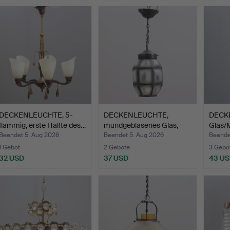
DECKENLEUCHTE, 5-
DECKENLEUCHTE,
DECK
flammig, erste Hälfte des…
mundgeblasenes Glas,
Glas/M
frühes…
Ja…
Beendet 5. Aug 2026
Beendet 5. Aug 2026
Beende
1 Gebot
2 Gebote
3 Gebo
32 USD
37 USD
43 U