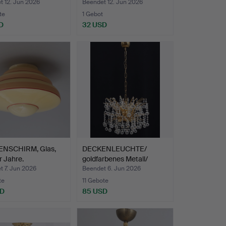
ors…
Rohgla…
t 12. Jun 2026
Beendet 12. Jun 2026
te
1 Gebot
D
32 USD
NSCHIRM, Glas,
DECKENLEUCHTE/
 Jahre.
goldfarbenes Metall/
Prisme…
t 7. Jun 2026
Beendet 6. Jun 2026
te
11 Gebote
SD
85 USD