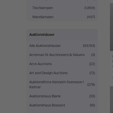
Tischlampen
(1.869)
Wandlampen
(497)
Auktionshäuser
Alle Auktionshäuser
(93.193)
Acreman St Auctioneers & Valuers
(3)
Arce Auctions
(22)
Art and Design Auctions
(72)
Auktionsfirma Kenneth Svensson i
(278)
Kalmar
Auktionshaus Blank
(33)
Auktionshaus Bossard
(16)