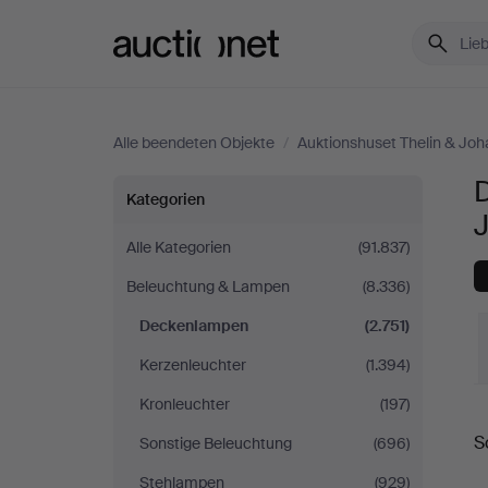
Auctionet.com
Alle beendeten Objekte
/
Auktionshuset Thelin & Jo
Deckenlampen
Kategorien
bei
Alle Kategorien
(91.837)
Beleuchtung & Lampen
(8.336)
Auktionshuset
Deckenlampen
(2.751)
Thelin
Kerzenleuchter
(1.394)
&
Kronleuchter
(197)
E
S
Sonstige Beleuchtung
(696)
Johansson
Stehlampen
(929)