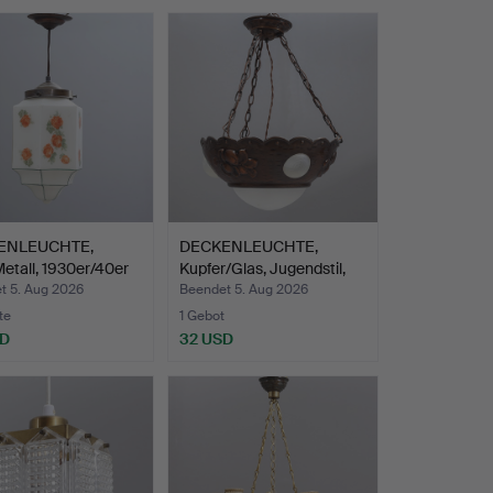
ENLEUCHTE,
DECKENLEUCHTE,
etall, 1930er/40er
Kupfer/Glas, Jugendstil,
er…
t 5. Aug 2026
Beendet 5. Aug 2026
te
1 Gebot
SD
32 USD