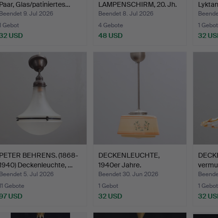
Paar, Glas/patiniertes…
LAMPENSCHIRM, 20. Jh.
Lykta
belysn
Beendet 9. Jul 2026
Beendet 8. Jul 2026
Beendet
1 Gebot
4 Gebote
1 Gebot
32 USD
48 USD
32 US
PETER BEHRENS. (1868-
DECKENLEUCHTE,
DECKE
1940) Deckenleuchte, …
1940er Jahre.
vermut
Beendet 5. Jul 2026
Beendet 30. Jun 2026
Beende
11 Gebote
1 Gebot
1 Gebot
97 USD
32 USD
32 US