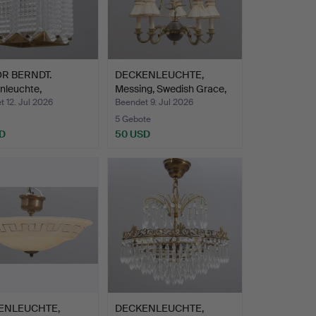
R BERNDT.
DECKENLEUCHTE,
nleuchte,
Messing, Swedish Grace,
ng/Glas…
192…
 12. Jul 2026
Beendet 9. Jul 2026
5 Gebote
D
50 USD
ENLEUCHTE,
DECKENLEUCHTE,