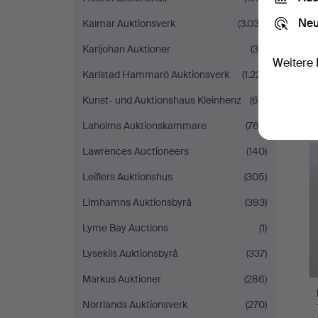
Neu
Kalmar Auktionsverk
(3.033)
Karljohan Auktioner
(39)
Weitere 
Karlstad Hammarö Auktionsverk
(1.221)
Kunst- und Auktionshaus Kleinhenz
(69)
Laholms Auktionskammare
(762)
Lawrences Auctioneers
(140)
Leiflers Auktionshus
(305)
Limhamns Auktionsbyrå
(393)
Lyme Bay Auctions
(1)
Lysekils Auktionsbyrå
(337)
Markus Auktioner
(286)
Norrlands Auktionsverk
(270)