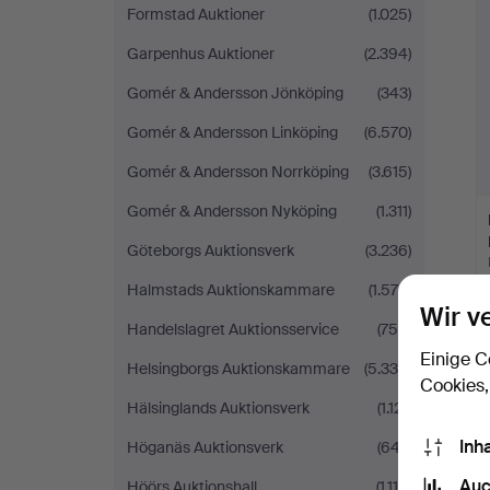
Formstad Auktioner
(1.025)
Garpenhus Auktioner
(2.394)
Gomér & Andersson Jönköping
(343)
Gomér & Andersson Linköping
(6.570)
Gomér & Andersson Norrköping
(3.615)
Gomér & Andersson Nyköping
(1.311)
Göteborgs Auktionsverk
(3.236)
Halmstads Auktionskammare
(1.576)
Wir v
Handelslagret Auktionsservice
(756)
Einige C
Helsingborgs Auktionskammare
(5.338)
Cookies,
Hälsinglands Auktionsverk
(1.121)
Inh
Höganäs Auktionsverk
(647)
Auc
Höörs Auktionshall
(1.115)