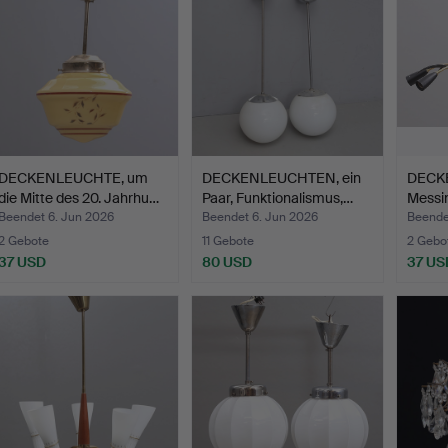
DECKENLEUCHTE, um
DECKENLEUCHTEN, ein
DECK
die Mitte des 20. Jahrhu…
Paar, Funktionalismus,…
Messi
lackie
Beendet 6. Jun 2026
Beendet 6. Jun 2026
Beende
2 Gebote
11 Gebote
2 Gebo
37 USD
80 USD
37 US