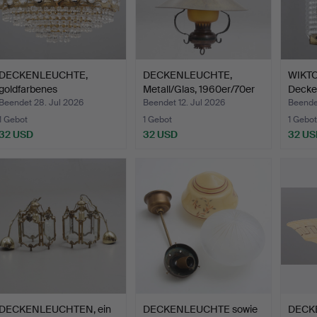
DECKENLEUCHTE,
DECKENLEUCHTE,
WIKTO
goldfarbenes
Metall/Glas, 1960er/70er
Decke
Metall/Prismen…
Ja…
Messi
Beendet 28. Jul 2026
Beendet 12. Jul 2026
Beendet
1 Gebot
1 Gebot
1 Gebot
32 USD
32 USD
32 US
DECKENLEUCHTEN, ein
DECKENLEUCHTE sowie
DECK