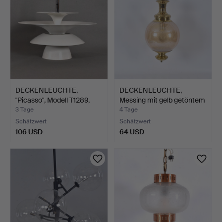
DECKENLEUCHTE,
DECKENLEUCHTE,
"Picasso", Modell T1289,
Messing mit gelb getöntem
Be…
G…
3 Tage
4 Tage
Schätzwert
Schätzwert
106 USD
64 USD