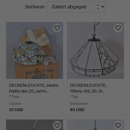
Laufende
Sortieren
Auktionen
DECKENLEUCHTE, zweite
DECKENLEUCHTE,
Hälfte des 20. Jahrh…
Tiffany-Stil, 20. Jh.
7 Tage
1 Tag
1 Gebot
Schätzwert
32 USD
85 USD