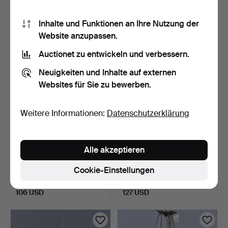
Schätzwert
Schätzwert
85 USD
64 USD
Inhalte und Funktionen an Ihre Nutzung der
Website anzupassen.
Auctionet zu entwickeln und verbessern.
Neuigkeiten und Inhalte auf externen
Websites für Sie zu bewerben.
Weitere Informationen:
Datenschutzerklärung
Alle akzeptieren
DECKENLEUCHTE,
DECKENLEUCHTE, Semi-
vergoldetes Metall.
Pendelleuchte, Bonderu…
Cookie-Einstellungen
7 Tage
8 Tage
Schätzwert
Schätzwert
106 USD
127 USD