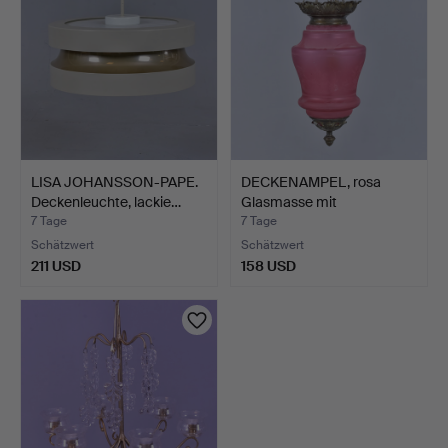
LISA JOHANSSON-PAPE.
DECKENAMPEL, rosa
Deckenleuchte, lackie…
Glasmasse mit
Messingmon…
7 Tage
7 Tage
Schätzwert
Schätzwert
211 USD
158 USD