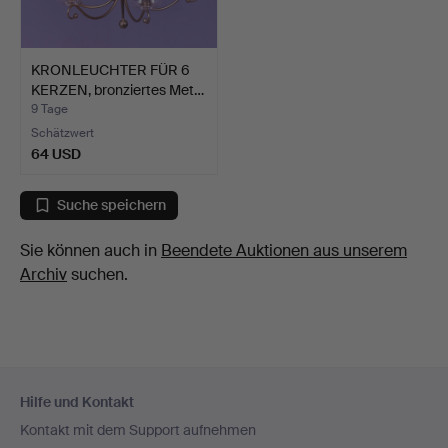
KRONLEUCHTER FÜR 6
KERZEN, bronziertes Met…
9 Tage
Schätzwert
64 USD
Suche speichern
Sie können auch in
Beendete Auktionen aus unserem
Archiv
suchen.
Fußzeilen-
Hilfe und Kontakt
Navigation
Kontakt mit dem Support aufnehmen