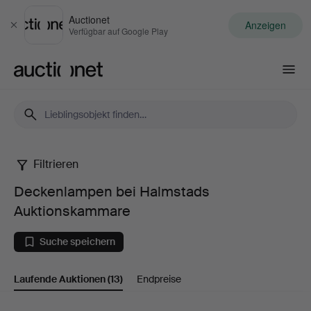
Auctionet
Anzeigen
Schließen
Verfügbar auf Google Play
Auctionet.com
Filtrieren
Deckenlampen
Deckenlampen bei Halmstads
bei
Auktionskammare
Halmstads
Suche speichern
Auktionskammare
Laufende Auktionen
(13)
Endpreise