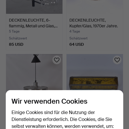
DECKENLEUCHTE, 6-
DECKENLEUCHTE,
flammig, Metall und Glas,…
Kupfer/Glas, 1970er Jahre.
5 Tage
4 Tage
Schätzwert
Schätzwert
85 USD
64 USD
Wir verwenden Cookies
Einige Cookies sind für die Nutzung der
DECKENLEUCHTE, Metall,
DECKENLEUCHTE, Metall
Dienstleistung erforderlich. Die Cookies, die Sie
20. Jahrhundert.
und Glas, 20. Jh.
selbst verwalten können, werden verwendet, um:
6 Tage
6 Tage