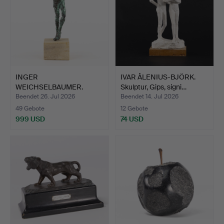
INGER
IVAR ÅLENIUS-BJÖRK.
WEICHSELBAUMER.
Skulptur, Gips, signi…
Skulptur, signiert.
Beendet 26. Jul 2026
Beendet 14. Jul 2026
49 Gebote
12 Gebote
999 USD
74 USD