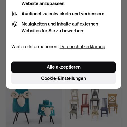
Website anzupassen.
Auctionet zu entwickeln und verbessern.
Neuigkeiten und Inhalte auf externen
Websites für Sie zu bewerben.
EVA HILD. Skulptur,
AUGUSTE MOREAU. Nach,
Weitere Informationen:
Datenschutzerklärung
"Taggad", 3/135.
Statuette, "La Faneu…
Beendet 4. Mai 2026
Beendet 19. Apr 2026
19 Gebote
1 Gebot
Alle akzeptieren
155 USD
22 USD
Cookie-Einstellungen