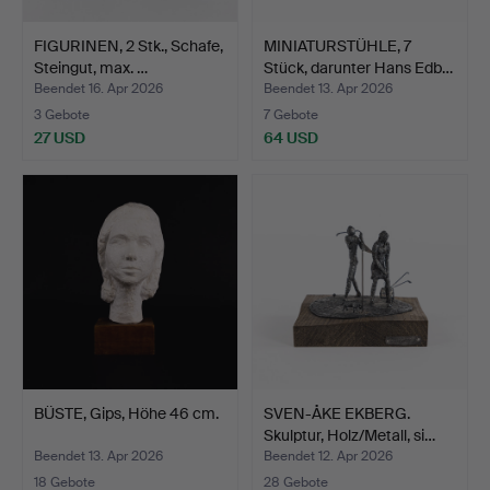
FIGURINEN, 2 Stk., Schafe,
MINIATURSTÜHLE, 7
Steingut, max. …
Stück, darunter Hans Edb…
Beendet 16. Apr 2026
Beendet 13. Apr 2026
3 Gebote
7 Gebote
27 USD
64 USD
BÜSTE, Gips, Höhe 46 cm.
SVEN-ÅKE EKBERG.
Skulptur, Holz/Metall, si…
Beendet 13. Apr 2026
Beendet 12. Apr 2026
18 Gebote
28 Gebote