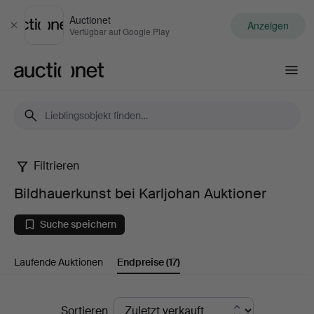
Auctionet
Anzeigen
Schließen
Verfügbar auf Google Play
Auctionet.com
Filtrieren
Bildhauerkunst
Bildhauerkunst bei Karljohan Auktioner
bei
Suche speichern
Karljohan
Laufende Auktionen
Endpreise
(17)
Auktioner
Endpreise
Sortieren