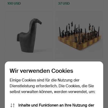
100 USD
37 USD
BJÖRN NYBERG. Skulptur,
PAUL WUNDERLICH.
Pferd, Gusseisen, …
Schachspiel, "Minotaurs"…
Wir verwenden Cookies
Beendet 21. Mai 2026
Beendet 10. Mai 2026
21 Gebote
10 Gebote
Einige Cookies sind für die Nutzung der
284 USD
1.366 USD
Dienstleistung erforderlich. Die Cookies, die Sie
selbst verwalten können, werden verwendet, um:
Ausgewähltes
Objekt
Inhalte und Funktionen an Ihre Nutzung der