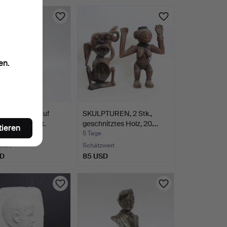
en.
TUR, Stein, auf
SKULPTUREN, 2 Stk.,
ckel montiert.
geschnitztes Holz, 20.…
tieren
5 Tage
wert
Schätzwert
SD
85 USD