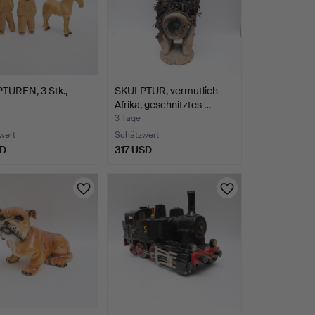
TUREN, 3 Stk.,
SKULPTUR, vermutlich
Afrika, geschnitztes …
rammsignier…
3 Tage
wert
Schätzwert
SD
317 USD