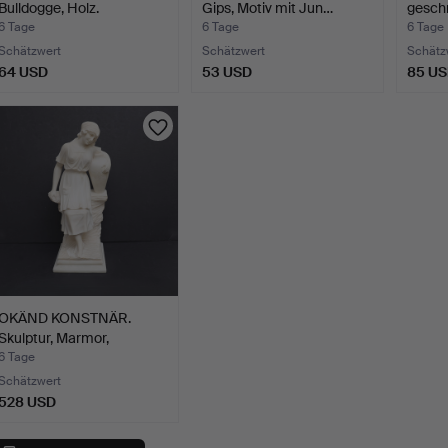
Bulldogge, Holz.
Gips, Motiv mit Jun…
geschn
6 Tage
6 Tage
6 Tage
Schätzwert
Schätzwert
Schätz
64 USD
53 USD
85 U
OKÄND KONSTNÄR.
Skulptur, Marmor,
Mädchen …
6 Tage
Schätzwert
528 USD