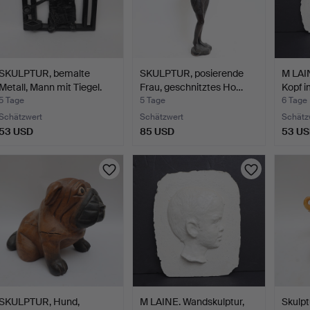
SKULPTUR, bemalte
SKULPTUR, posierende
M LAIN
Metall, Mann mit Tiegel.
Frau, geschnitztes Ho…
Kopf i
5 Tage
5 Tage
6 Tage
Schätzwert
Schätzwert
Schätz
53 USD
85 USD
53 U
SKULPTUR, Hund,
M LAINE. Wandskulptur,
Skulpt