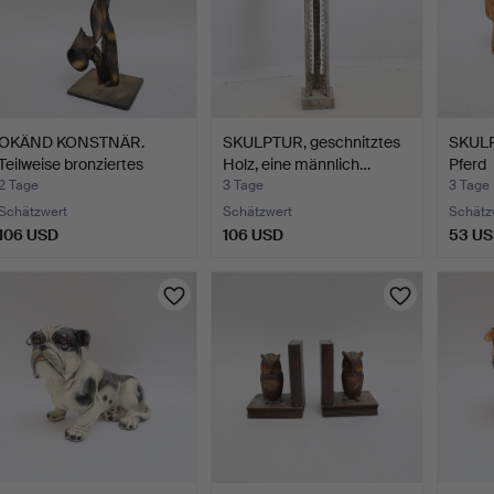
OKÄND KONSTNÄR.
SKULPTUR, geschnitztes
SKULP
Teilweise bronziertes
Holz, eine männlich…
Pferd
Meta…
monog
2 Tage
3 Tage
3 Tage
Schätzwert
Schätzwert
Schätz
106 USD
106 USD
53 U