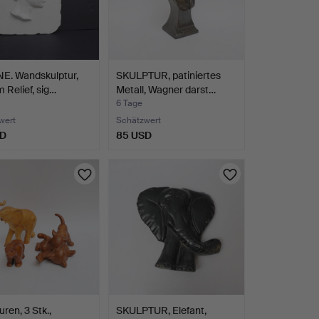
E. Wandskulptur,
SKULPTUR, patiniertes
m Relief, sig…
Metall, Wagner darst…
6 Tage
wert
Schätzwert
SD
85 USD
uren, 3 Stk.,
SKULPTUR, Elefant,