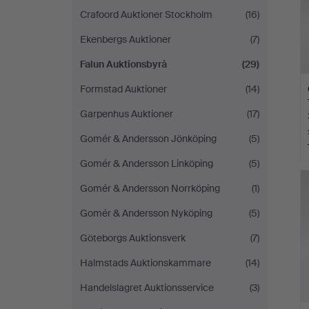
Crafoord Auktioner Stockholm
(16)
Ekenbergs Auktioner
(7)
Falun Auktionsbyrå
(29)
Formstad Auktioner
(14)
Garpenhus Auktioner
(17)
Gomér & Andersson Jönköping
(5)
Gomér & Andersson Linköping
(5)
Gomér & Andersson Norrköping
(1)
Gomér & Andersson Nyköping
(5)
Göteborgs Auktionsverk
(7)
Halmstads Auktionskammare
(14)
Handelslagret Auktionsservice
(3)