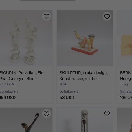
FIGURIN, Porzellan, Ein
SKULPTUR, bruka design,
BERN
Paar Guanyin, Blan…
Kunstmasse, mit ha…
Holzge
mi…
2 Std 7 Min
11 Std
1 Tag
Schätzwert
Schätzwert
Schätz
159 USD
53 USD
106 U