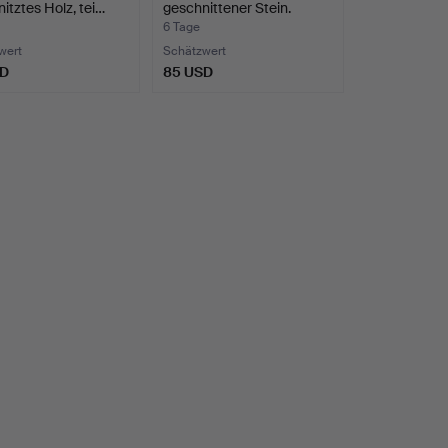
itztes Holz, tei…
geschnittener Stein.
6 Tage
wert
Schätzwert
SD
85 USD