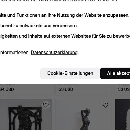
alte und Funktionen an Ihre Nutzung der Website anzupassen.
tionet zu entwickeln und verbessern.
igkeiten und Inhalte auf externen Websites für Sie zu bewerb
Informationen:
Datenschutzerklärung
SKULPTUR, spielende
SKULPTUR, Kunstmasse,
SKULP
Frau, Gips.
Ende des 20. Jahrhun…
Holzso
Cookie-Einstellungen
Alle akzep
4 Tage
4 Tage
5 Tage
Schätzwert
Schätzwert
Schätz
64 USD
53 USD
53 U