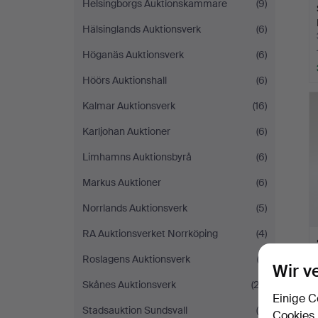
Helsingborgs Auktionskammare
(9)
Hälsinglands Auktionsverk
(6)
Höganäs Auktionsverk
(6)
Höörs Auktionshall
(6)
Kalmar Auktionsverk
(16)
Karljohan Auktioner
(6)
Limhamns Auktionsbyrå
(6)
Markus Auktioner
(6)
Norrlands Auktionsverk
(5)
RA Auktionsverket Norrköping
(4)
Roslagens Auktionsverk
(3)
Wir v
Skånes Auktionsverk
(23)
Einige C
Stadsauktion Sundsvall
(5)
Cookies,