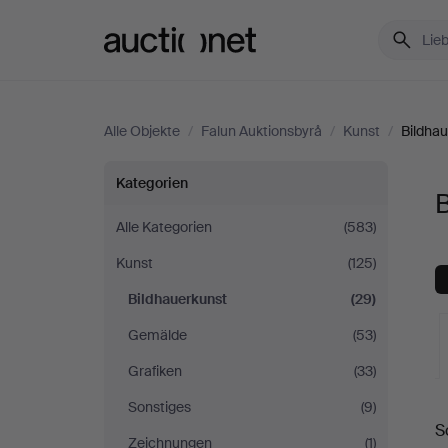
Auctionet.com
Alle Objekte
/
Falun Auktionsbyrå
/
Kunst
/
Bildha
Bildhauerkunst
Kategorien
B
bei
Alle Kategorien
(583)
Kunst
(125)
Falun
Bildhauerkunst
(29)
Auktionsbyrå
Gemälde
(53)
Grafiken
(33)
L
Sonstiges
(9)
S
A
Zeichnungen
(1)