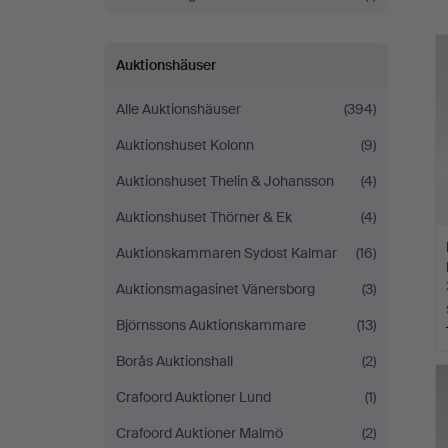
Auktionshäuser
Alle Auktionshäuser
(394)
Auktionshuset Kolonn
(9)
Auktionshuset Thelin & Johansson
(4)
Auktionshuset Thörner & Ek
(4)
Auktionskammaren Sydost Kalmar
(16)
Auktionsmagasinet Vänersborg
(3)
Björnssons Auktionskammare
(13)
Borås Auktionshall
(2)
Crafoord Auktioner Lund
(1)
Crafoord Auktioner Malmö
(2)