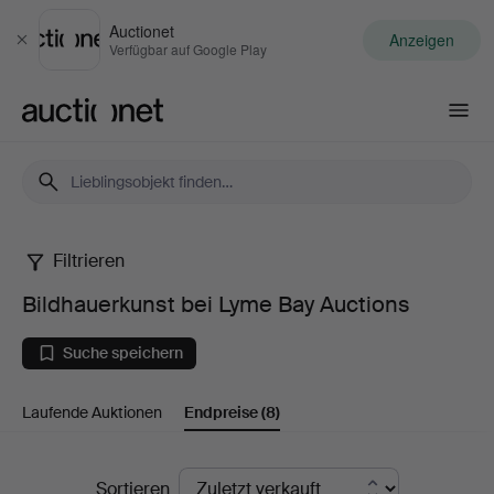
Auctionet
Anzeigen
Schließen
Verfügbar auf Google Play
Auctionet.com
Filtrieren
Bildhauerkunst
Bildhauerkunst bei Lyme Bay Auctions
bei
Suche speichern
Lyme
Laufende Auktionen
Endpreise
(8)
Bay
Auctions
Endpreise
Sortieren