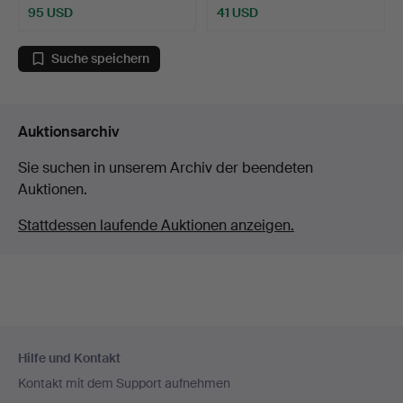
95 USD
41 USD
Suche speichern
Auktionsarchiv
Sie suchen in unserem Archiv der beendeten
Auktionen.
Stattdessen laufende Auktionen anzeigen.
Fußzeilen-
Hilfe und Kontakt
Navigation
Kontakt mit dem Support aufnehmen