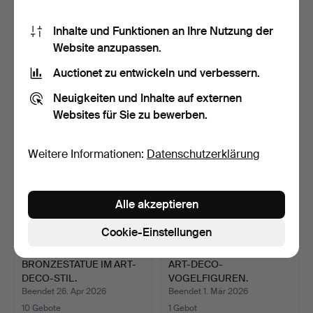
KUNSTSKULPTUR FRAU.
JOHANNES LUSEGENOV,
Inhalte und Funktionen an Ihre Nutzung der
BRONZESKULPTUR.
Website anzupassen.
Beendet 19. Jul 2026
Beendet 21. Jun 2026
Auctionet zu entwickeln und verbessern.
1 Gebot
1 Gebot
21 USD
270 USD
Neuigkeiten und Inhalte auf externen
Websites für Sie zu bewerben.
Weitere Informationen:
Datenschutzerklärung
Alle akzeptieren
Cookie-Einstellungen
BRONZESTATUE IM ART-
ART-DECO-
DECO-STIL.
VOGELFIGUREN.
Beendet 26. Apr 2026
Beendet 1. Mär 2026
10 Gebote
1 Gebot