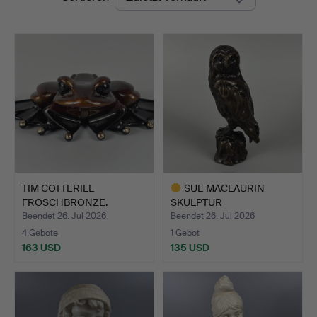
TIM COTTERILL
SUE MACLAURIN
FROSCHBRONZE.
SKULPTUR
SCHLEIEREULE.
Beendet 26. Jul 2026
Beendet 26. Jul 2026
4 Gebote
1 Gebot
163 USD
135 USD
Ausgewähltes
Objekt