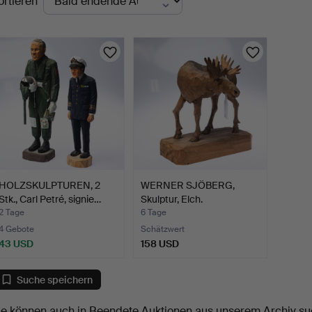
ortieren
uktionen
HOLZSKULPTUREN, 2
WERNER SJÖBERG,
Stk., Carl Petré, signie…
Skulptur, Elch.
2 Tage
6 Tage
4 Gebote
Schätzwert
43 USD
158 USD
Suche speichern
ie können auch in
Beendete Auktionen aus unserem Archiv
su