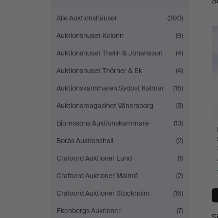
S
A
Alle Auktionshäuser
(390)
Auktionshuset Kolonn
(9)
Auktionshuset Thelin & Johansson
(4)
Auktionshuset Thörner & Ek
(4)
Auktionskammaren Sydost Kalmar
(16)
Auktionsmagasinet Vänersborg
(3)
Björnssons Auktionskammare
(13)
Borås Auktionshall
(2)
Crafoord Auktioner Lund
(1)
Crafoord Auktioner Malmö
(2)
Crafoord Auktioner Stockholm
(16)
Ekenbergs Auktioner
(7)
S