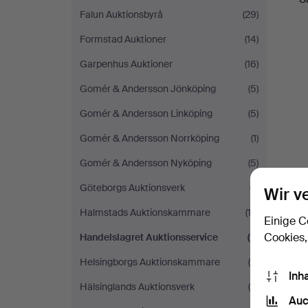
Falun Auktionsbyrå
(29)
Formstad Auktioner
(14)
Garpenhus Auktioner
(16)
Gomér & Andersson Jönköping
(5)
Gomér & Andersson Linköping
(5)
Gomér & Andersson Norrköping
(1)
Gomér & Andersson Nyköping
(5)
Göteborgs Auktionsverk
(7)
Wir v
Halmstads Auktionskammare
(13)
Einige C
Cookies,
Handelslagret Auktionsservice
(2)
Helsingborgs Auktionskammare
(9)
Inh
Hälsinglands Auktionsverk
(6)
Auc