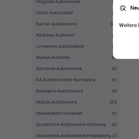
Höganäs Auktionsverk
(5)
Neu
Höörs Auktionshall
(6)
Kalmar Auktionsverk
(16)
Weitere 
Karljohan Auktioner
(6)
Limhamns Auktionsbyrå
(6)
Markus Auktioner
(6)
Norrlands Auktionsverk
(5)
RA Auktionsverket Norrköping
(4)
Roslagens Auktionsverk
(3)
Skånes Auktionsverk
(23)
Stadsauktion Sundsvall
(5)
Stockholms Auktionsverk Göteborg
(5)
Stockholms Auktionsverk Helsingborg
(7)