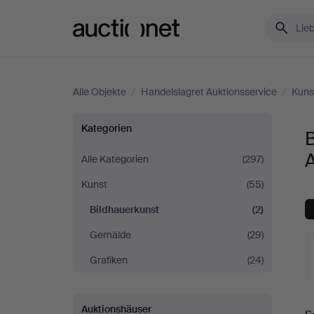
Auctionet.com
Alle Objekte
/
Handelslagret Auktionsservice
/
Kuns
Bildhauerkunst
Kategorien
B
bei
A
Alle Kategorien
(297)
Kunst
(55)
Handelslagret
Bildhauerkunst
(2)
Auktionsservice
Gemälde
(29)
Grafiken
(24)
L
Auktionshäuser