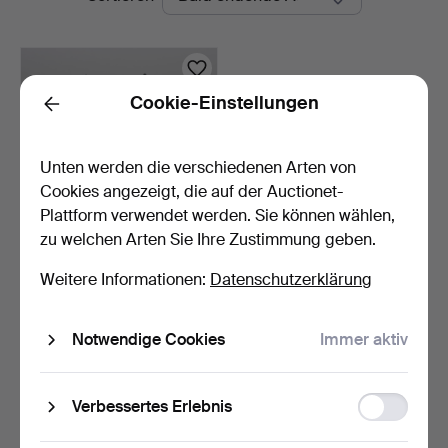
Auktionen
Cookie-Einstellungen
Back
Unten werden die verschiedenen Arten von
Cookies angezeigt, die auf der Auctionet-
Plattform verwendet werden. Sie können wählen,
zu welchen Arten Sie Ihre Zustimmung geben.
PAAR VINTAGE
Weitere Informationen:
Datenschutzerklärung
THAILÄNDISCHE
BRONZESKULPTURE…
2 Tage
Schätzwert
Notwendige Cookies
Immer aktiv
135 USD
Suche speichern
Function
Verbessertes Erlebnis
storage
Sie können auch in
Beendete Auktionen aus unserem