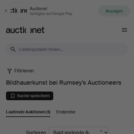
Auctionet
Anzeigen
Schließen
Verfügbar auf Google Play
Auctionet.com
Filtrieren
Bildhauerkunst
Bildhauerkunst bei Rumsey’s Auctioneers
bei
Suche speichern
Rumsey’s
Laufende Auktionen
(1)
Endpreise
Auctioneers
Laufende
Sortieren