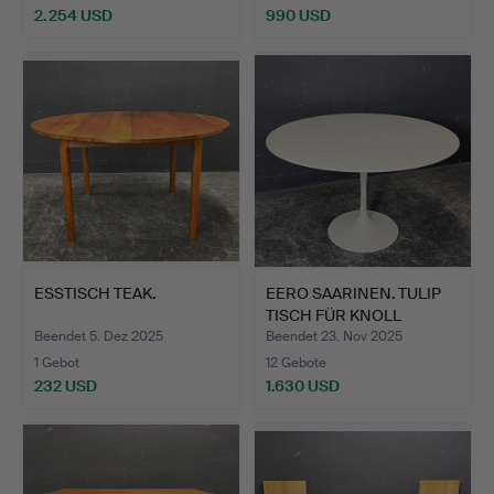
2.254 USD
990 USD
ESSTISCH TEAK.
EERO SAARINEN. TULIP
TISCH FÜR KNOLL
INTER…
Beendet 5. Dez 2025
Beendet 23. Nov 2025
1 Gebot
12 Gebote
232 USD
1.630 USD