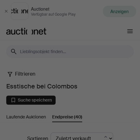
Auctionet
Anzeigen
Schließen
Verfügbar auf Google Play
Auctionet.com
Filtrieren
Esstische
Esstische bei Colombos
bei
Suche speichern
Colombos
Laufende Auktionen
Endpreise
(40)
Endpreise
Sortieren