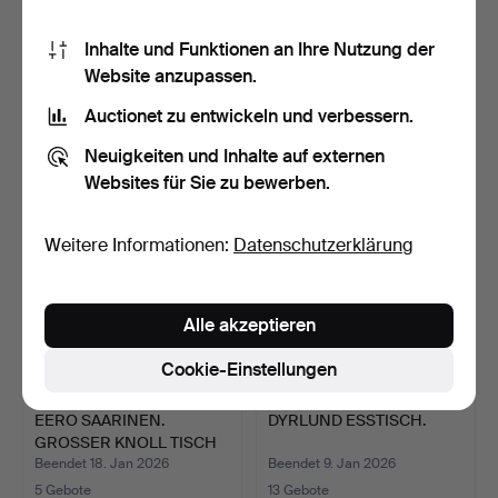
ESSTISCH TEAK.
ESSTISCH AUSZIEHBAR.
Inhalte und Funktionen an Ihre Nutzung der
Website anzupassen.
Beendet 14. Feb 2026
Beendet 12. Feb 2026
Auctionet zu entwickeln und verbessern.
2 Gebote
15 Gebote
278 USD
867 USD
Neuigkeiten und Inhalte auf externen
Websites für Sie zu bewerben.
Weitere Informationen:
Datenschutzerklärung
Alle akzeptieren
Cookie-Einstellungen
EERO SAARINEN.
DYRLUND ESSTISCH.
GROSSER KNOLL TISCH
OVAL 24…
Beendet 18. Jan 2026
Beendet 9. Jan 2026
5 Gebote
13 Gebote