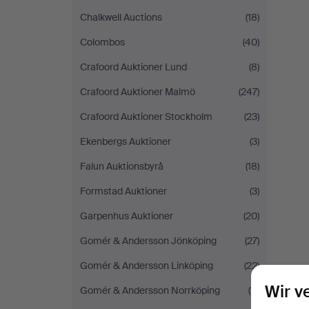
Chalkwell Auctions
(18)
Colombos
(40)
Crafoord Auktioner Lund
(8)
Crafoord Auktioner Malmö
(247)
Crafoord Auktioner Stockholm
(23)
Ekenbergs Auktioner
(3)
Falun Auktionsbyrå
(18)
Formstad Auktioner
(3)
Garpenhus Auktioner
(20)
Gomér & Andersson Jönköping
(27)
Gomér & Andersson Linköping
(22)
Wir v
Gomér & Andersson Norrköping
(11)