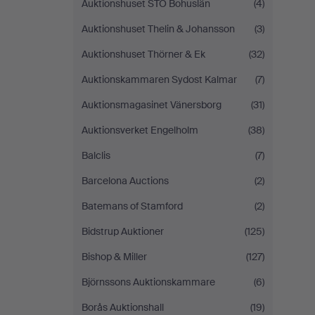
Auktionshuset STO Bohuslän
(4)
Auktionshuset Thelin & Johansson
(3)
Auktionshuset Thörner & Ek
(32)
Auktionskammaren Sydost Kalmar
(7)
Auktionsmagasinet Vänersborg
(31)
Auktionsverket Engelholm
(38)
Balclis
(7)
Barcelona Auctions
(2)
Batemans of Stamford
(2)
Bidstrup Auktioner
(125)
Bishop & Miller
(127)
Björnssons Auktionskammare
(6)
Borås Auktionshall
(19)