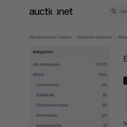
Auctionet.com
Alle beendeten Objekte
/
Karljohan Auktioner
/
Möb
Esstische
Kategorien
E
bei
Alle Kategorien
(2.421)
Möbel
(183)
Karljohan
Couchtische
(11)
Auktioner
Esstische
(1)
Esszimmermöbel
(8)
Kommoden
(21)
E
S
Schreibtische
(1)