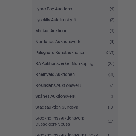
Lyme Bay Auctions
(4)
Lysekils Auktionsbyrå
(2)
Markus Auktioner
(4)
Norrlands Auktionsverk
(6)
Palsgaard Kunstauktioner
(271)
RA Auktionsverket Norrköping
(27)
Rheinveld Auktionen
(31)
Roslagens Auktionsverk
(7)
Skånes Auktionsverk
(1)
Stadsauktion Sundsvall
(19)
Stockholms Auktionsverk
(37)
Düsseldorf/Neuss
Stockholms Auktionsverk Fine Art
(10)