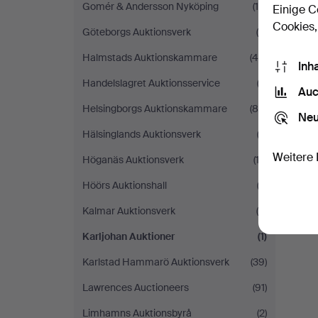
Gomér & Andersson Nyköping
(18)
Einige C
Cookies,
Göteborgs Auktionsverk
(6)
Halmstads Auktionskammare
(44)
Inh
Handelslagret Auktionsservice
(3)
Auc
Helsingborgs Auktionskammare
(84)
Neu
Hälsinglands Auktionsverk
(2)
Weitere 
Höganäs Auktionsverk
(12)
Höörs Auktionshall
(2)
Kalmar Auktionsverk
(9)
Karljohan Auktioner
(1)
Karlstad Hammarö Auktionsverk
(39)
Lawrences Auctioneers
(91)
Limhamns Auktionsbyrå
(2)