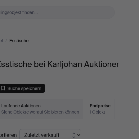
el
/
Esstische
sstische bei Karljohan Auktioner
Suche speichern
Laufende Auktionen
Endpreise
Siehe Objekte worauf Sie bieten können
1 Objekt
ndpreise
ortieren