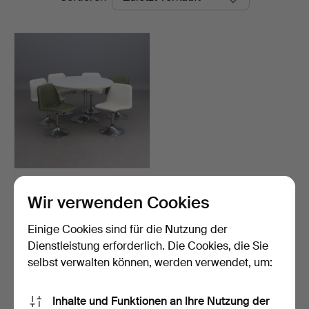
ESSGRUPPE,
SIEBENTEILIG.
Wir verwenden Cookies
JOHANSON DESIGN L…
Beendet 6. Jan 2026
2 Gebote
Einige Cookies sind für die Nutzung der
232 USD
Dienstleistung erforderlich. Die Cookies, die Sie
selbst verwalten können, werden verwendet, um:
Suche speichern
Inhalte und Funktionen an Ihre Nutzung der