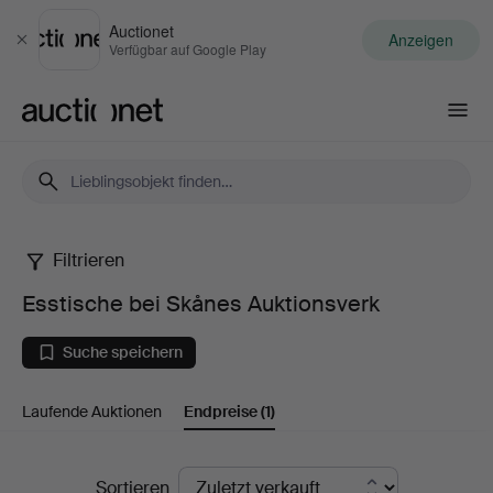
Auctionet
Anzeigen
Schließen
Verfügbar auf Google Play
Auctionet.com
Filtrieren
Esstische
Esstische bei Skånes Auktionsverk
bei
Suche speichern
Skånes
Laufende Auktionen
Endpreise
(1)
Auktionsverk
Endpreise
Sortieren