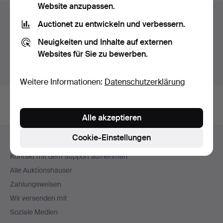
Website anzupassen.
Auktionsarchiv
Auctionet zu entwickeln und verbessern.
Sie suchen in unserem Archiv der beendeten
Neuigkeiten und Inhalte auf externen
Auktionen.
Websites für Sie zu bewerben.
Stattdessen laufende Auktionen anzeigen.
Weitere Informationen:
Datenschutzerklärung
Alle akzeptieren
Fußzeilen-
Cookie-Einstellungen
Hilfe und Kontakt
Navigation
Kontakt mit dem Support aufnehmen
Alle Auktionshäuser
Zahlungsweisen
Wir versenden mit
Soziale Medien