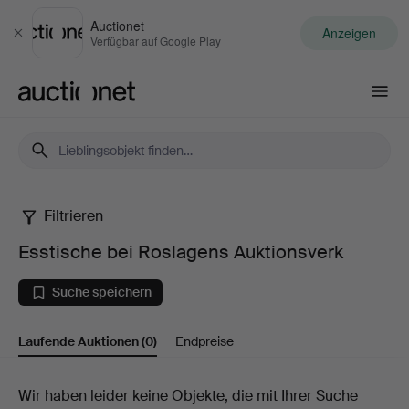
Auctionet
Anzeigen
Schließen
Verfügbar auf Google Play
Auctionet.com
Filtrieren
Esstische
Esstische bei Roslagens Auktionsverk
bei
Suche speichern
Roslagens
Laufende Auktionen
(0)
Endpreise
Auktionsverk
Laufende
Wir haben leider keine Objekte, die mit Ihrer Suche