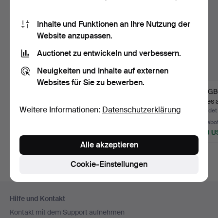
Inhalte und Funktionen an Ihre Nutzung der
Website anzupassen.
Auctionet zu entwickeln und verbessern.
Neuigkeiten und Inhalte auf externen
Websites für Sie zu bewerben.
JOHANNES
ESSTISCH, Mio möbler,
LÅNGBO
ANDERSEN. Esstisch
zeitgenössisch.
Walles 
Weitere Informationen:
Datenschutzerklärung
mit Einlegepla…
Holz…
Beendet 30. Mai 2026
Beendet 14. Mai 2026
Beendet 
5 Gebote
11 Gebote
26 Gebo
528 USD
74 USD
1.213 
Alle akzeptieren
Cookie-Einstellungen
Fußzeilen-
Hilfe und Kontakt
Navigation
Kontakt mit dem Support aufnehmen