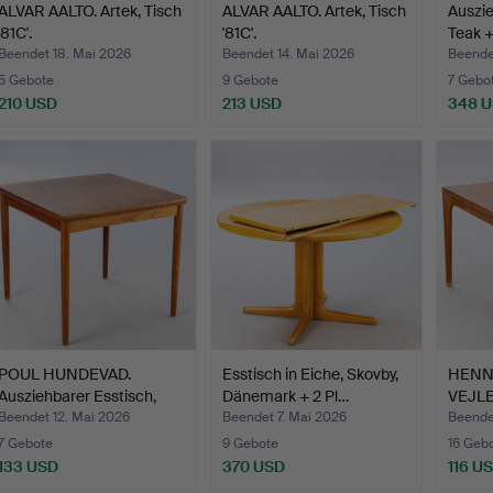
ALVAR AALTO. Artek, Tisch
ALVAR AALTO. Artek, Tisch
Auszie
'81C'.
'81C'.
Teak +
Beendet 18. Mai 2026
Beendet 14. Mai 2026
Beende
5 Gebote
9 Gebote
7 Gebo
210 USD
213 USD
348 
POUL HUNDEVAD.
Esstisch in Eiche, Skovby,
HENN
Ausziehbarer Esstisch,
Dänemark + 2 Pl…
VEJLE
Teak…
Erwei
Beendet 12. Mai 2026
Beendet 7. Mai 2026
Beende
7 Gebote
9 Gebote
16 Geb
133 USD
370 USD
116 U