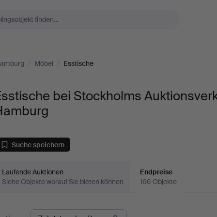
Hamburg
/
Möbel
/
Esstische
sstische bei Stockholms Auktionsver
Hamburg
Suche speichern
Laufende Auktionen
Endpreise
Siehe Objekte worauf Sie bieten können
166 Objekte
ndpreise