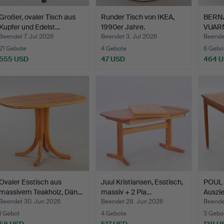
Großer, ovaler Tisch aus
Runder Tisch von IKEA,
BERN
Kupfer und Edelst…
1990er Jahre.
VUARN
Esstis
Beendet 7. Jul 2026
Beendet 3. Jul 2026
Beendet
21 Gebote
4 Gebote
6 Gebo
555 USD
47 USD
464 
Ovaler Esstisch aus
Juul Kristiansen, Esstisch,
POUL
massivem Teakholz, Dän…
massiv + 2 Pla…
Auszie
Teak…
Beendet 30. Jun 2026
Beendet 28. Jun 2026
Beende
1 Gebot
4 Gebote
3 Gebo
58 USD
517 USD
139 U