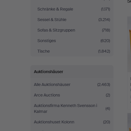
S
Schränke & Regale
(1.171)
Sessel & Stühle
(3.214)
Sofas & Sitzgruppen
(718)
Sonstiges
(620)
Tische
(1.842)
Auktionshäuser
Alle Auktionshäuser
(2.463)
Arce Auctions
(2)
Auktionsfirma Kenneth Svensson i
(4)
Kalmar
Auktionshuset Kolonn
(20)