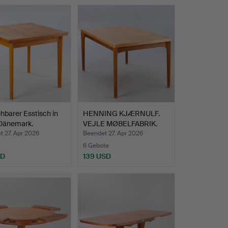
hbarer Esstisch in
HENNING KJÆRNULF.
 Dänemark.
VEJLE MØBELFABRIK.
Erwei…
 27. Apr 2026
Beendet 27. Apr 2026
6 Gebote
SD
139 USD