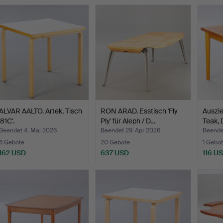
ALVAR AALTO. Artek, Tisch
RON ARAD. Esstisch 'Fly
Auszie
'81C'.
Ply' für Aleph / D…
Teak,
Beendet 4. Mai 2026
Beendet 29. Apr 2026
Beendet
6 Gebote
20 Gebote
1 Gebot
162 USD
637 USD
116 U