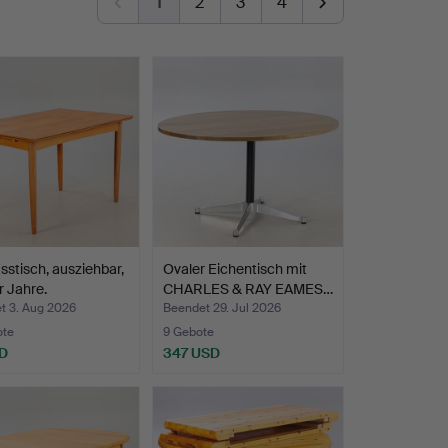
1
2
3
4
sstisch, ausziehbar,
Ovaler Eichentisch mit
 Jahre.
CHARLES & RAY EAMES…
t 3. Aug 2026
Beendet 29. Jul 2026
ote
9 Gebote
SD
347 USD