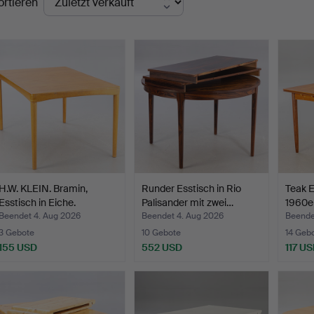
ortieren
H.W. KLEIN. Bramin,
Runder Esstisch in Rio
Teak E
Esstisch in Eiche.
Palisander mit zwei…
1960er
Beendet 4. Aug 2026
Beendet 4. Aug 2026
Beende
3 Gebote
10 Gebote
14 Geb
155 USD
552 USD
117 U