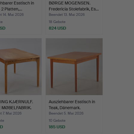
hbarer Esstisch in
BØRGE MOGENSEN.
 2 Platten,…
Fredericia Stolefabrik, Es…
t 14. Mai 2026
Beendet 13. Mai 2026
te
18 Gebote
USD
824 USD
ING KJÆRNULF.
Ausziehbarer Esstisch in
 MØBELFABRIK.
Teak, Dänemark.
…
t 7. Mai 2026
Beendet 5. Mai 2026
ote
10 Gebote
SD
185 USD