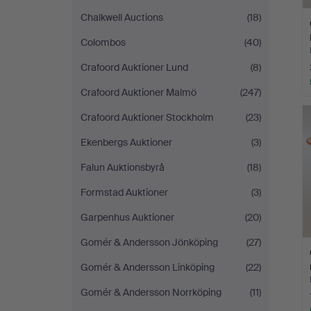
Chalkwell Auctions
(18)
Colombos
(40)
Crafoord Auktioner Lund
(8)
Crafoord Auktioner Malmö
(247)
Crafoord Auktioner Stockholm
(23)
Ekenbergs Auktioner
(3)
Falun Auktionsbyrå
(18)
Formstad Auktioner
(3)
Garpenhus Auktioner
(20)
Gomér & Andersson Jönköping
(27)
Gomér & Andersson Linköping
(22)
Gomér & Andersson Norrköping
(11)