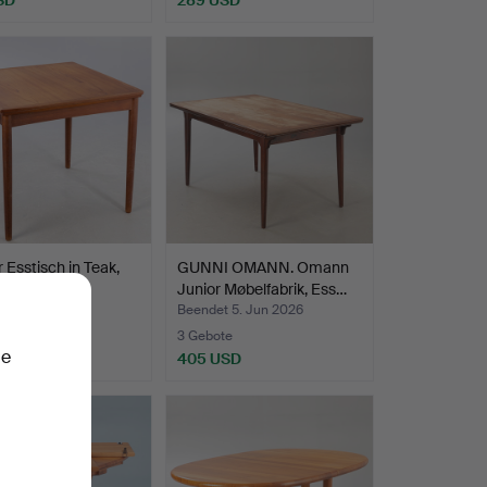
r Esstisch in Teak,
GUNNI OMANN. Omann
ehbar, Däne…
Junior Møbelfabrik, Ess…
 11. Jun 2026
Beendet 5. Jun 2026
ote
3 Gebote
ie
USD
405 USD