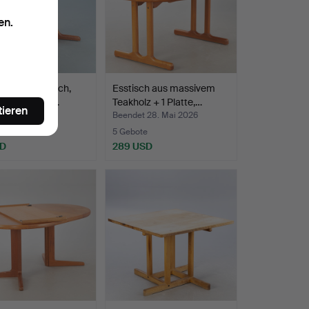
en.
hbarer Esstisch,
Esstisch aus massivem
holz + 2 Plat…
Teakholz + 1 Platte,…
tieren
t 28. Mai 2026
Beendet 28. Mai 2026
5 Gebote
SD
289 USD