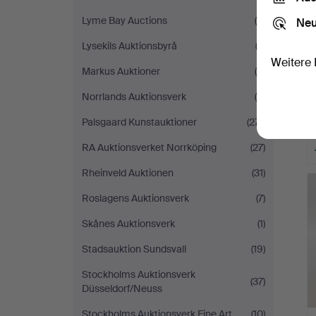
Lyme Bay Auctions
(4)
Neu
Lysekils Auktionsbyrå
(2)
Weitere 
Markus Auktioner
(4)
Norrlands Auktionsverk
(6)
Palsgaard Kunstauktioner
(271)
RA Auktionsverket Norrköping
(27)
Rheinveld Auktionen
(31)
Roslagens Auktionsverk
(7)
Skånes Auktionsverk
(1)
Stadsauktion Sundsvall
(19)
Stockholms Auktionsverk
(37)
Düsseldorf/Neuss
Stockholms Auktionsverk Fine Art
(10)