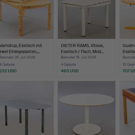
Vamdrup, Esstisch mit
DIETER RAMS. Vitsoe,
Gudme
zwei Einlegeplatten,…
Esstisch / Tisch, Mod…
Esstis
Beendet 26. Jul 2026
Beendet 18. Jul 2026
Beendet
4 Gebote
4 Gebote
10 Geb
232 USD
463 USD
707 U