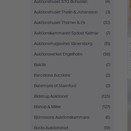
Auktionshuset STO Bohuslän
(4)
Auktionshuset Thelin & Johansson
(3)
Auktionshuset Thörner & Ek
(32)
Auktionskammaren Sydost Kalmar
(7)
Auktionsmagasinet Vänersborg
(31)
Auktionsverket Engelholm
(38)
Balclis
(7)
Barcelona Auctions
(2)
Batemans of Stamford
(2)
Bidstrup Auktioner
(125)
Bishop & Miller
(127)
Björnssons Auktionskammare
(6)
Borås Auktionshall
(19)