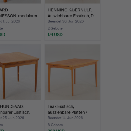
ARD
HENNING KJÆRNULF.
ESSON. modularer
Ausziehbarer Esstisch, D…
ch, "H…
 1. Jul 2026
Beendet 30. Jun 2026
te
2 Gebote
USD
174 USD
 HUNDEVAD.
Teak Esstisch,
hbarer Esstisch,
ausziehbare Platten /
Henni…
t 25. Jun 2026
Beendet 14. Jun 2026
te
8 Gebote
SD
289 USD