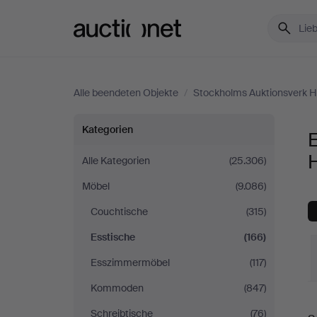
Auctionet.com
Alle beendeten Objekte
/
Stockholms Auktionsverk 
Esstische
Kategorien
E
bei
Alle Kategorien
(25.306)
Möbel
(9.086)
Stockholms
Couchtische
(315)
Auktionsverk
Esstische
(166)
Hamburg
Esszimmermöbel
(117)
Kommoden
(847)
E
Schreibtische
(76)