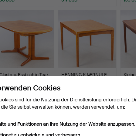
Glostrup, Esstisch in Teak,
HENNING KJÆRNULF.
Kleine
massiv.
Vejle Stole Møbelfabrik.…
auszi
erwenden Cookies
Beendet 12. Jun 2026
Beendet 12. Jun 2026
Beendet
14 Gebote
10 Gebote
26 Geb
ookies sind für die Nutzung der Dienstleistung erforderlich. D
341 USD
168 USD
206 
 die Sie selbst verwalten können, werden verwendet, um:
alte und Funktionen an Ihre Nutzung der Website anzupassen.
tionet zu entwickeln und verbessern.