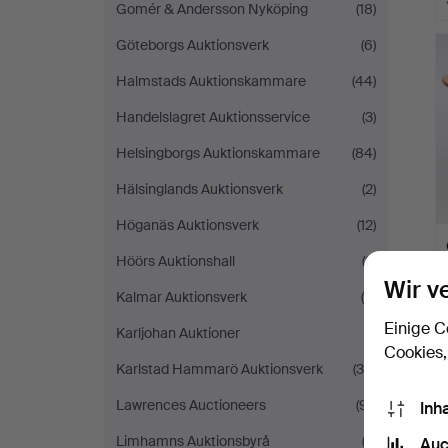
Gomér & Andersson Nyköping
(18)
Göteborgs Auktionsverk
(6)
Halmstads Auktionskammare
(44)
Handelslagret Auktionsservice
(3)
Helsingborgs Auktionskammare
(84)
Hälsinglands Auktionsverk
(2)
Höganäs Auktionsverk
(12)
Höörs Auktionshall
(2)
Wir v
Kalmar Auktionsverk
(9)
Einige C
Karljohan Auktioner
(1)
Cookies,
Karlstad Hammarö Auktionsverk
(39)
Lawrences Auctioneers
(91)
Inh
Limhamns Auktionsbyrå
(2)
Auc