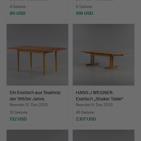
4 Gebote
8 Gebote
85 USD
106 USD
Ein Esstisch aus Teakholz
HANS J WEGNER.
der 1960er Jahre.
Esstisch „Shaker Table“
Mod…
Beendet 12. Dez 2025
Beendet 6. Dez 2025
10 Gebote
45 Gebote
132 USD
2.107 USD