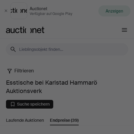
Auctionet
Anzeigen
Schließen
Verfügbar auf Google Play
Auctionet.com
Filtrieren
Esstische
Esstische bei Karlstad Hammarö
bei
Auktionsverk
Karlstad
Suche speichern
Hammarö
Laufende Auktionen
Endpreise
(39)
Auktionsverk