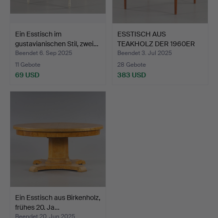
Ein Esstisch im
ESSTISCH AUS
gustavianischen Stil, zwei…
TEAKHOLZ DER 1960ER
JAHRE.
Beendet 6. Sep 2025
Beendet 3. Jul 2025
11 Gebote
28 Gebote
69 USD
383 USD
Ein Esstisch aus Birkenholz,
frühes 20. Ja…
Beendet 20. Jun 2025