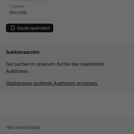
7 Gebote
264 USD
Suche speichern
Auktionsarchiv
Sie suchen in unserem Archiv der beendeten
Auktionen.
Stattdessen laufende Auktionen anzeigen.
Fußzeilen-
Hilfe und Kontakt
Navigation