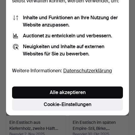
selbst verwalten können, werden verwendet, um:
Inhalte und Funktionen an Ihre Nutzung der
Ein Tischgestell aus
Ein Mahagoni-Esstisch, AB
Website anzupassen.
Kiefernholz, zweite H…
Nordiska Kompani…
Beendet 11. Nov 2025
Beendet 3. Nov 2025
Auctionet zu entwickeln und verbessern.
4 Gebote
6 Gebote
Neuigkeiten und Inhalte auf externen
43 USD
74 USD
Websites für Sie zu bewerben.
Weitere Informationen:
Datenschutzerklärung
Alle akzeptieren
Cookie-Einstellungen
Ein Esstisch aus
Ein Esstisch im späten
Kiefernholz, zweite Hälft…
Empire-Stil, Birke,…
Beendet 2. Nov 2025
Beendet 30. Okt 2025