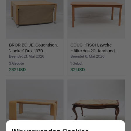
BROR BOIJE. Couchtisch,
COUCHTISCH, zweite
"Junker" Dux, 1970…
Hälfte des 20. Jahrhund…
Beendet 21. Mai 2026
Beendet 6. Mai 2026
3 Gebote
1 Gebot
232 USD
32 USD