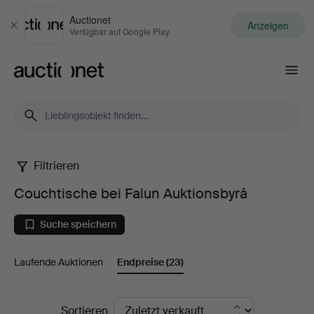
Auctionet
Anzeigen
Schließen
Verfügbar auf Google Play
Auctionet.com
Filtrieren
Couchtische
Couchtische bei Falun Auktionsbyrå
bei
Suche speichern
Falun
Laufende Auktionen
Endpreise
(23)
Auktionsbyrå
Endpreise
Sortieren