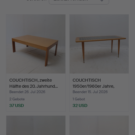
COUCHTISCH, zweite
COUCHTISCH
Hälfte des 20. Jahrhund…
1950er/1960er Jahre,
gebeiztes …
Beendet 26. Jul 2026
Beendet 15. Jul 2026
2 Gebote
1 Gebot
37 USD
32 USD