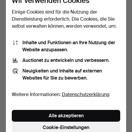
Wir verwenden Cookies
Einige Cookies sind für die Nutzung der
SOFATISCH,
Ein Kaffeetisch im
Wahrscheinlich Åke
Rokokostil des 20. Jahr…
Dienstleistung erforderlich. Die Cookies, die Sie
Fribyter, zw…
Beendet 26. Apr 2026
Beendet 11. Apr 2026
selbst verwalten können, werden verwendet, um:
20 Gebote
9 Gebote
232 USD
169 USD
Inhalte und Funktionen an Ihre Nutzung der
Website anzupassen.
Auctionet zu entwickeln und verbessern.
Neuigkeiten und Inhalte auf externen
Websites für Sie zu bewerben.
Weitere Informationen:
Datenschutzerklärung
BRUNO MATHSSON.
Ein Kaffeetisch, um die
Alle akzeptieren
Kaffeetisch, „Karin“, zwei…
Mitte des 20. Jahr…
Beendet 26. Mär 2026
Beendet 13. Mär 2026
Cookie-Einstellungen
43 Gebote
1 Gebot