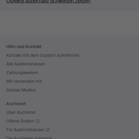
Objekte außerhalb Schweden zeigen
Fußzeilen-
Hilfe und Kontakt
Navigation
Kontakt mit dem Support aufnehmen
Alle Auktionshäuser
Zahlungsweisen
Wir versenden mit
Soziale Medien
Auctionet
Über Auctionet
Offene Stellen
Für Auktionshäuser
Die Auctionet-Garantie