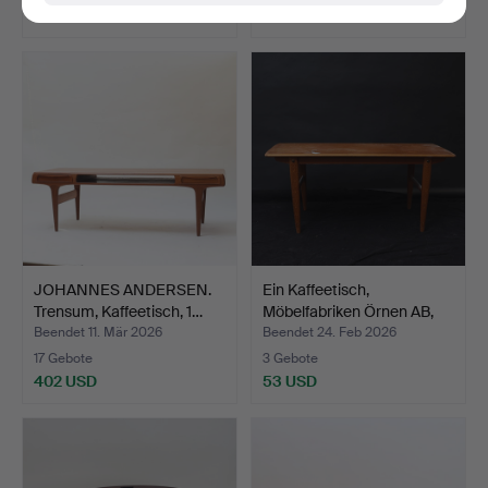
949 USD
32 USD
JOHANNES ANDERSEN.
Ein Kaffeetisch,
Trensum, Kaffeetisch, 1…
Möbelfabriken Örnen AB,
R…
Beendet 11. Mär 2026
Beendet 24. Feb 2026
17 Gebote
3 Gebote
402 USD
53 USD