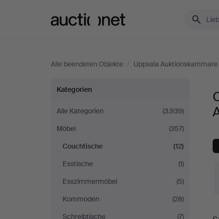
Auctionet.com
Alle beendeten Objekte
/
Uppsala Auktionskammare
Couchtische
Kategorien
bei
Alle Kategorien
(3.939)
Möbel
(357)
Uppsala
Couchtische
(12)
Auktionskammare
Esstische
(1)
Esszimmermöbel
(5)
Kommoden
(28)
E
Schreibtische
(7)