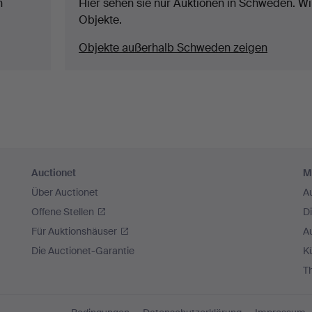
n
Hier sehen sie nur Auktionen in Schweden. Wir
Objekte.
Objekte außerhalb Schweden zeigen
Auctionet
M
Über Auctionet
A
Offene Stellen
D
Für Auktionshäuser
A
Die Auctionet-Garantie
Kü
T