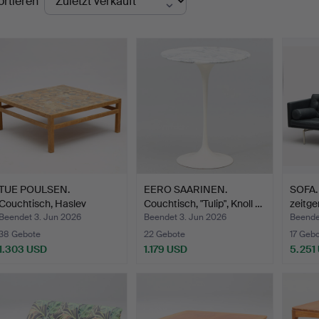
ortieren
TUE POULSEN.
EERO SAARINEN.
SOFA. 
Couchtisch, Haslev
Couchtisch, "Tulip", Knoll …
zeitge
Møbelsnedk…
Beendet 3. Jun 2026
Beendet 3. Jun 2026
Beende
38 Gebote
22 Gebote
17 Geb
1.303 USD
1.179 USD
5.251