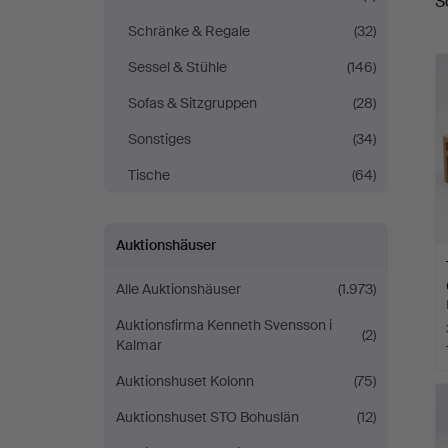
S
Schränke & Regale
(32)
Sessel & Stühle
(146)
Sofas & Sitzgruppen
(28)
Sonstiges
(34)
Tische
(64)
Auktionshäuser
Alle Auktionshäuser
(1.973)
Auktionsfirma Kenneth Svensson i
(2)
Kalmar
Auktionshuset Kolonn
(75)
Auktionshuset STO Bohuslän
(12)