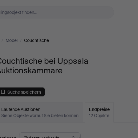
/
Möbel
/
Couchtische
Couchtische bei Uppsala
Auktionskammare
Suche speichern
Laufende Auktionen
Endpreise
Siehe Objekte worauf Sie bieten können
12 Objekte
ndpreise