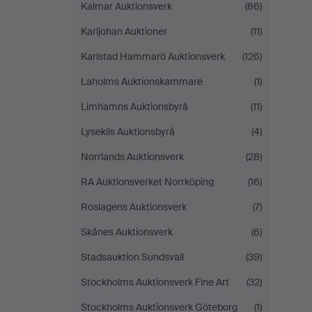
Kalmar Auktionsverk
(86)
Karljohan Auktioner
(11)
Karlstad Hammarö Auktionsverk
(126)
Laholms Auktionskammare
(1)
Limhamns Auktionsbyrå
(11)
Lysekils Auktionsbyrå
(4)
Norrlands Auktionsverk
(28)
RA Auktionsverket Norrköping
(16)
Roslagens Auktionsverk
(7)
Skånes Auktionsverk
(6)
Stadsauktion Sundsvall
(39)
Stockholms Auktionsverk Fine Art
(32)
Stockholms Auktionsverk Göteborg
(1)