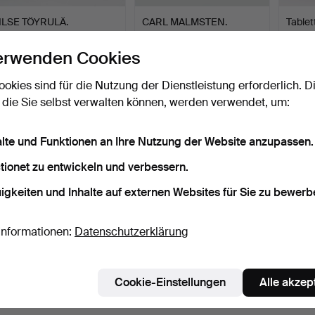
ILSE TÖYRULÄ.
CARL MALMSTEN.
Tablet
ZUGESCHRIEBEN.
Kaffeetisch, „Wetter“.
frühes
Couchtisch „L…
Beendet 12. Mär 2026
Beendet 27. Feb 2026
Beende
erwenden Cookies
28 Gebote
11 Gebote
3 Gebo
347 USD
442 USD
58 U
ookies sind für die Nutzung der Dienstleistung erforderlich. D
 die Sie selbst verwalten können, werden verwendet, um:
Suche speichern
alte und Funktionen an Ihre Nutzung der Website anzupassen.
tionet zu entwickeln und verbessern.
igkeiten und Inhalte auf externen Websites für Sie zu bewerb
Informationen:
Datenschutzerklärung
Cookie-Einstellungen
Alle akzep