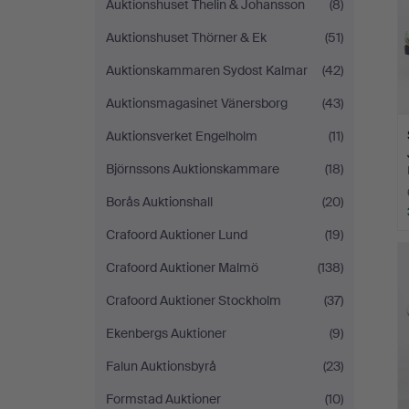
Auktionshuset Thelin & Johansson
(8)
Auktionshuset Thörner & Ek
(51)
Auktionskammaren Sydost Kalmar
(42)
Auktionsmagasinet Vänersborg
(43)
Auktionsverket Engelholm
(11)
Björnssons Auktionskammare
(18)
Borås Auktionshall
(20)
Crafoord Auktioner Lund
(19)
Crafoord Auktioner Malmö
(138)
Crafoord Auktioner Stockholm
(37)
Ekenbergs Auktioner
(9)
Falun Auktionsbyrå
(23)
Formstad Auktioner
(10)