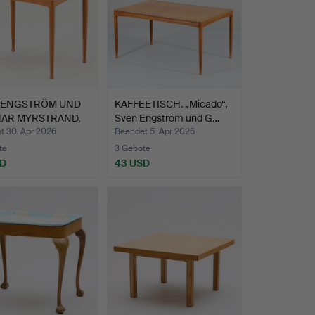
 ENGSTRÖM UND
KAFFEETISCH. „Micado“,
AR MYRSTRAND,
Sven Engström und G…
e…
t 30. Apr 2026
Beendet 5. Apr 2026
te
3 Gebote
SD
43 USD