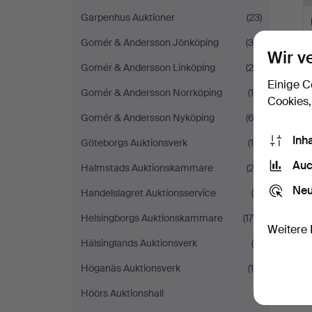
Garpenhus Auktioner
(23)
Gomér & Andersson Jönköping
(38)
Wir v
Gomér & Andersson Linköping
(20)
Einige C
Gomér & Andersson Norrköping
(18)
Cookies,
Gomér & Andersson Nyköping
(62)
Inh
Göteborgs Auktionsverk
(19)
Auc
Halmstads Auktionskammare
(22)
Neu
Handelslagret Auktionsservice
(9)
Helsingborgs Auktionskammare
(179)
Weitere 
Hälsinglands Auktionsverk
(6)
Höganäs Auktionsverk
(15)
Höörs Auktionshall
(7)