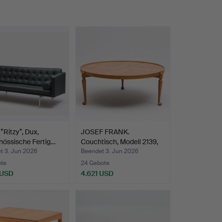
”Ritzy”, Dux,
JOSEF FRANK.
nössische Fertig…
Couchtisch, Modell 2139,
für …
t 3. Jun 2026
Beendet 3. Jun 2026
ote
24 Gebote
 USD
4.621 USD