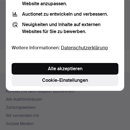
Website anzupassen.
Auktionsarchiv
Auctionet zu entwickeln und verbessern.
Sie suchen in unserem Archiv der beendeten
Neuigkeiten und Inhalte auf externen
Auktionen.
Websites für Sie zu bewerben.
Stattdessen laufende Auktionen anzeigen.
Weitere Informationen:
Datenschutzerklärung
Alle akzeptieren
Fußzeilen-
Cookie-Einstellungen
Hilfe und Kontakt
Navigation
Kontakt mit dem Support aufnehmen
Alle Auktionshäuser
Zahlungsweisen
Wir versenden mit
Soziale Medien