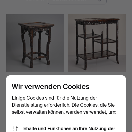
EIN KLEINER
EIN CHINESISCHER
CHINESISCHER
BEISTELLTISCH AUS
Wir verwenden Cookies
BEISTELLTISCH AUS…
GESCHNI…
Beendet 17. Jul 2025
Beendet 8. Jul 2025
5 Gebote
6 Gebote
Einige Cookies sind für die Nutzung der
81 USD
297 USD
Dienstleistung erforderlich. Die Cookies, die Sie
selbst verwalten können, werden verwendet, um:
Suche speichern
Inhalte und Funktionen an Ihre Nutzung der