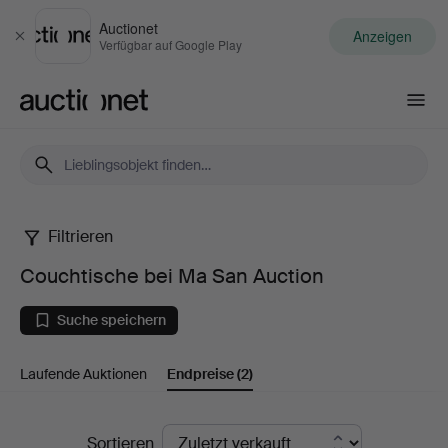
Auctionet
Anzeigen
Schließen
Verfügbar auf Google Play
Auctionet.com
Filtrieren
Couchtische
Couchtische bei Ma San Auction
bei
Suche speichern
Ma
Laufende Auktionen
Endpreise
(2)
San
Auction
Endpreise
Sortieren