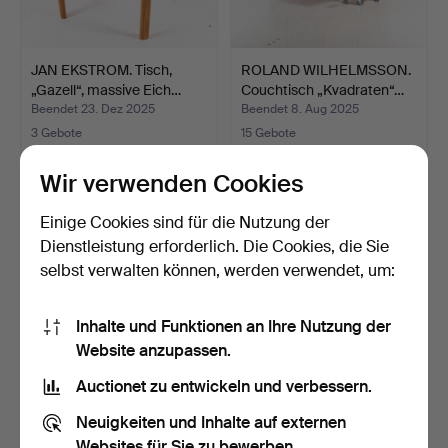
JAN EKSTROM. Tisch,
ROLAND WILHELMSSON.
„Gazell“, massive Eich…
Couchtisch „Kvadraten“…
Beendet 23. Dez 2025
Beendet 8. Aug 2025
3 Gebote
15 Gebote
127 USD
1.053 USD
Wir verwenden Cookies
Einige Cookies sind für die Nutzung der
Dienstleistung erforderlich. Die Cookies, die Sie
selbst verwalten können, werden verwendet, um:
Inhalte und Funktionen an Ihre Nutzung der
Website anzupassen.
Auctionet zu entwickeln und verbessern.
COUCHTISCH, mit
SÄULENTISCH AUS
Neuigkeiten und Inhalte auf externen
Steinplatte, verchromtes
BIRKENHOLZ, erste Hälfte
Websites für Sie zu bewerben.
G…
d…
Beendet 26. Jun 2025
Beendet 14. Jun 2025