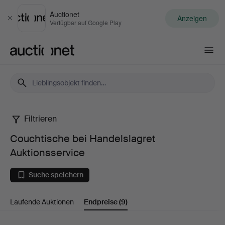
Auctionet
Anzeigen
Schließen
Verfügbar auf Google Play
Auctionet.com
Filtrieren
Couchtische
Couchtische bei Handelslagret
bei
Auktionsservice
Handelslagret
Suche speichern
Auktionsservice
Laufende Auktionen
Endpreise
(9)