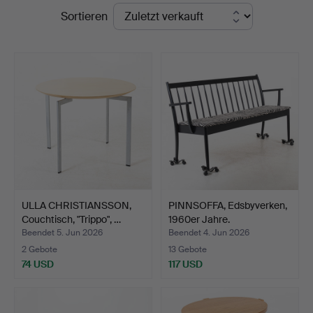
Endpreise
Sortieren
ULLA CHRISTIANSSON,
PINNSOFFA, Edsbyverken,
Couchtisch, "Trippo", …
1960er Jahre.
Beendet 5. Jun 2026
Beendet 4. Jun 2026
2 Gebote
13 Gebote
74 USD
117 USD