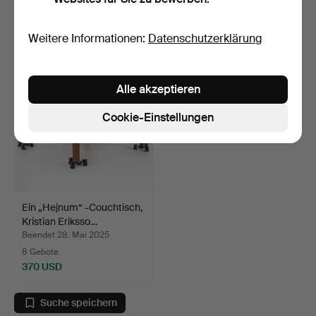
4 Gebote
2 Gebote
127 USD
37 USD
Weitere Informationen:
Datenschutzerklärung
Alle akzeptieren
Cookie-Einstellungen
Ein „Hejnum“ -Couchtisch,
Kristian Eriksso…
Beendet 28. Mai 2025
8 Gebote
370 USD
Suche speichern