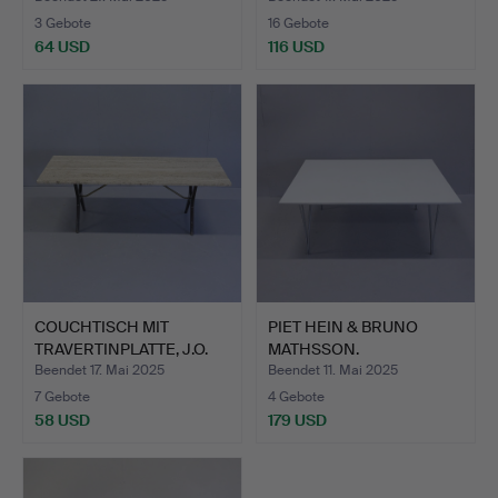
3 Gebote
16 Gebote
64 USD
116 USD
COUCHTISCH MIT
PIET HEIN & BRUNO
TRAVERTINPLATTE, J.O.
MATHSSON.
CARLS…
KAFFEETISCH. S…
Beendet 17. Mai 2025
Beendet 11. Mai 2025
7 Gebote
4 Gebote
58 USD
179 USD