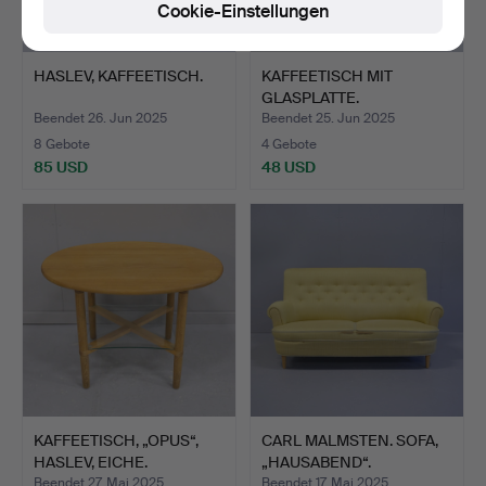
Cookie-Einstellungen
HASLEV, KAFFEETISCH.
KAFFEETISCH MIT
GLASPLATTE.
Beendet 26. Jun 2025
Beendet 25. Jun 2025
8 Gebote
4 Gebote
85 USD
48 USD
KAFFEETISCH, „OPUS“,
CARL MALMSTEN. SOFA,
HASLEV, EICHE.
„HAUSABEND“.
Beendet 27. Mai 2025
Beendet 17. Mai 2025