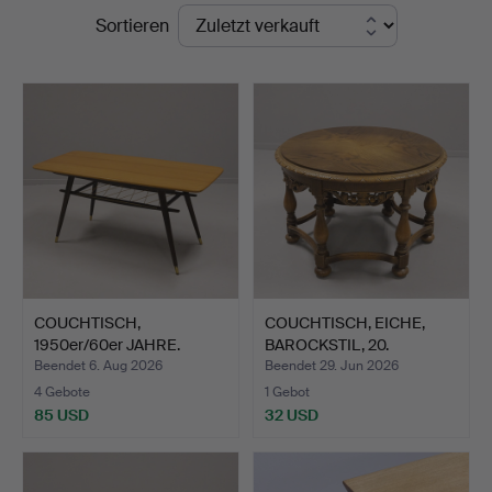
Endpreise
Sortieren
COUCHTISCH,
COUCHTISCH, EICHE,
1950er/60er JAHRE.
BAROCKSTIL, 20.
JAHRHUN…
Beendet 6. Aug 2026
Beendet 29. Jun 2026
4 Gebote
1 Gebot
85 USD
32 USD