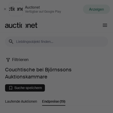
Auctionet
Anzeigen
Schließen
Verfügbar auf Google Play
Auctionet.com
Filtrieren
Couchtische
Couchtische bei Björnssons
bei
Auktionskammare
Björnssons
Suche speichern
Auktionskammare
Laufende Auktionen
Endpreise
(19)