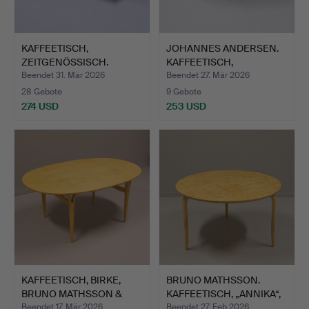
KAFFEETISCH,
JOHANNES ANDERSEN.
ZEITGENÖSSISCH.
KAFFEETISCH,
TEAKHOLZ, …
Beendet 31. Mär 2026
Beendet 27. Mär 2026
28 Gebote
9 Gebote
274 USD
253 USD
KAFFEETISCH, BIRKE,
BRUNO MATHSSON.
BRUNO MATHSSON &
KAFFEETISCH, „ANNIKA“,
PIET …
DUX.
Beendet 17. Mär 2026
Beendet 27. Feb 2026