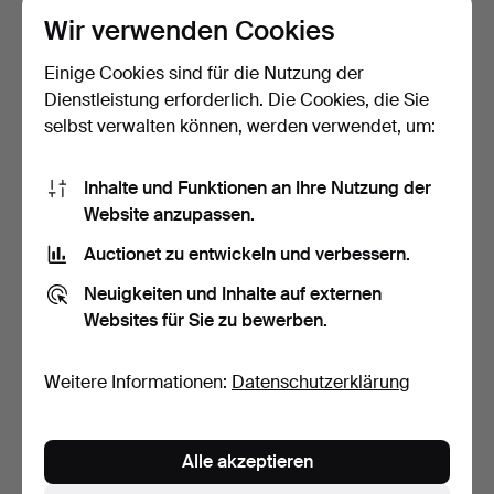
Wir verwenden Cookies
Einige Cookies sind für die Nutzung der
Dienstleistung erforderlich. Die Cookies, die Sie
selbst verwalten können, werden verwendet, um:
Inhalte und Funktionen an Ihre Nutzung der
CARL MALMSTEN.
TISCH MIT GLASPLATTE,
Website anzupassen.
KAFFEETISCH, „OVALEN“,
ART DECO.
CARL…
Beendet 26. Aug 2025
Beendet 6. Aug 2025
Auctionet zu entwickeln und verbessern.
7 Gebote
20 Gebote
Neuigkeiten und Inhalte auf externen
64 USD
154 USD
Websites für Sie zu bewerben.
Weitere Informationen:
Datenschutzerklärung
Alle akzeptieren