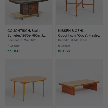
COUCHTISCH. Stein,
NISSEN & GEHL,
Schiefer, 1970er/80er J…
Couchtisch, "Opus", Haslev,
…
Beendet 15. Mai 2026
Beendet 13. Mai 2026
7 Gebote
5 Gebote
64 USD
58 USD