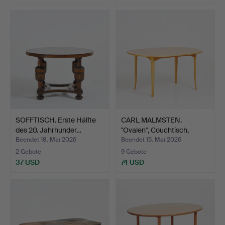
SOFFTISCH. Erste Hälfte
CARL MALMSTEN.
des 20. Jahrhunder…
"Ovalen", Couchtisch,
Birke…
Beendet 18. Mai 2026
Beendet 15. Mai 2026
2 Gebote
9 Gebote
37 USD
74 USD