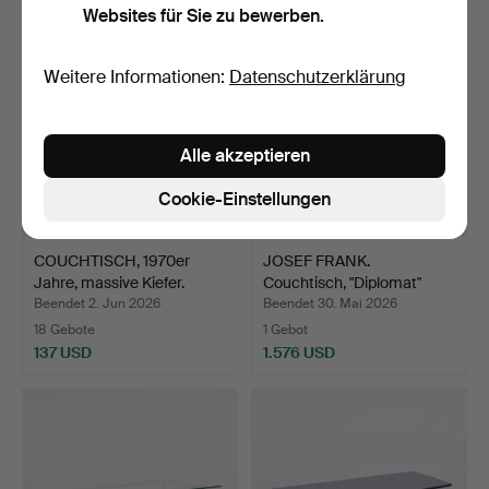
Websites für Sie zu bewerben.
Weitere Informationen:
Datenschutzerklärung
Alle akzeptieren
Cookie-Einstellungen
COUCHTISCH, 1970er
JOSEF FRANK.
Jahre, massive Kiefer.
Couchtisch, "Diplomat"
Modell…
Beendet 2. Jun 2026
Beendet 30. Mai 2026
18 Gebote
1 Gebot
137 USD
1.576 USD