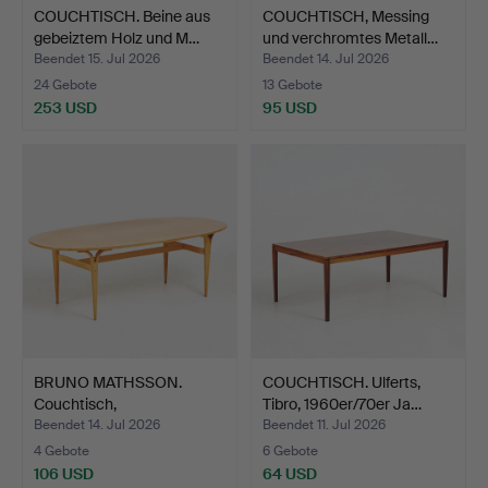
COUCHTISCH. Beine aus
COUCHTISCH, Messing
gebeiztem Holz und M…
und verchromtes Metall…
Beendet 15. Jul 2026
Beendet 14. Jul 2026
24 Gebote
13 Gebote
253 USD
95 USD
BRUNO MATHSSON.
COUCHTISCH. Ulferts,
Couchtisch,
Tibro, 1960er/70er Ja…
Birke/Birkenma…
Beendet 14. Jul 2026
Beendet 11. Jul 2026
4 Gebote
6 Gebote
106 USD
64 USD