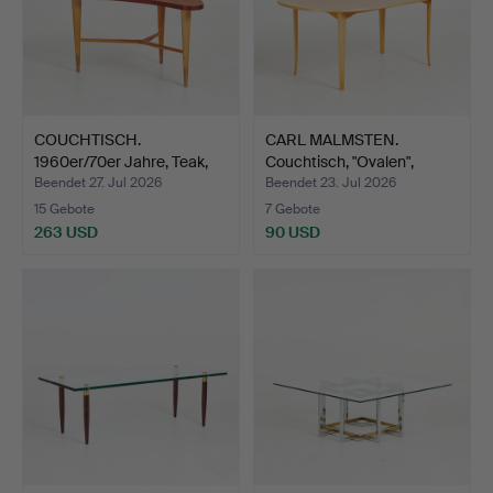
COUCHTISCH.
CARL MALMSTEN.
1960er/70er Jahre, Teak,
Couchtisch, "Ovalen",
Jason…
Birke…
Beendet 27. Jul 2026
Beendet 23. Jul 2026
15 Gebote
7 Gebote
263 USD
90 USD