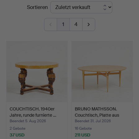
Endpreise
Sortieren
1
4
COUCHTISCH. 1940er
BRUNO MATHSSON.
Jahre, runde furnierte …
Couchtisch, Platte aus
Mas…
Beendet 5. Aug 2026
Beendet 31. Jul 2026
2 Gebote
16 Gebote
37 USD
211 USD