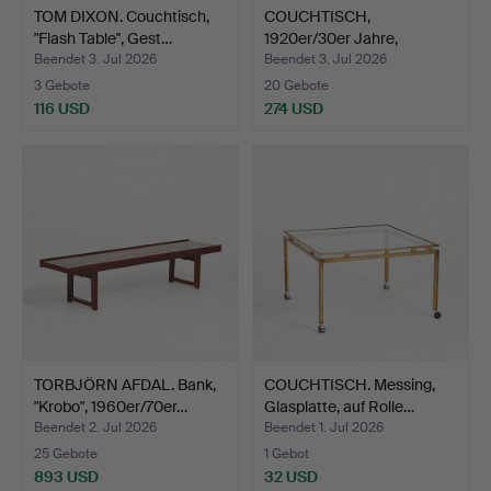
TOM DIXON. Couchtisch,
COUCHTISCH,
"Flash Table", Gest…
1920er/30er Jahre,
Tischplatte…
Beendet 3. Jul 2026
Beendet 3. Jul 2026
3 Gebote
20 Gebote
116 USD
274 USD
TORBJÖRN AFDAL. Bank,
COUCHTISCH. Messing,
"Krobo", 1960er/70er…
Glasplatte, auf Rolle…
Beendet 2. Jul 2026
Beendet 1. Jul 2026
25 Gebote
1 Gebot
893 USD
32 USD