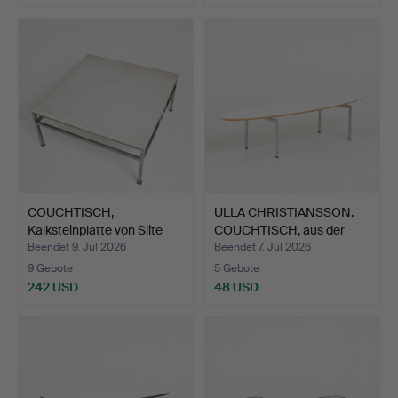
COUCHTISCH,
ULLA CHRISTIANSSON.
Kalksteinplatte von Slite
COUCHTISCH, aus der
Sten…
Se…
Beendet 9. Jul 2026
Beendet 7. Jul 2026
9 Gebote
5 Gebote
242 USD
48 USD