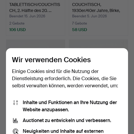
TABLETTISCH/COUCHTIS
COUCHTISCH,
CH, 2. Hälfte des 20. …
1930er/40er Jahre, Birke,
gesc…
Beendet 15. Jun 2026
Beendet 5. Jun 2026
2 Gebote
7 Gebote
106 USD
58 USD
Wir verwenden Cookies
Einige Cookies sind für die Nutzung der
Dienstleistung erforderlich. Die Cookies, die Sie
selbst verwalten können, werden verwendet, um:
Inhalte und Funktionen an Ihre Nutzung der
COUCHTISCH. Glasmäster
COUCHTISCH. Zweite
Website anzupassen.
Markaryd, lose aufl…
Hälfte des 20. Jahrhund…
Beendet 3. Jun 2026
Beendet 2. Jun 2026
Auctionet zu entwickeln und verbessern.
23 Gebote
4 Gebote
116 USD
43 USD
Neuigkeiten und Inhalte auf externen