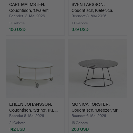
CARL MALMSTEN.
SVEN LARSSON.
Couchtisch, "Ovalen",
Couchtisch, Kiefer, ca.
zweit…
1970…
Beendet 13. Mai 2026
Beendet 8. Mai 2026
11 Gebote
13 Gebote
106 USD
379 USD
EHLEN JOHANSSON.
MONICA FÖRSTER.
Couchtisch. "Strind", IKE…
Couchtisch, "Breeze", für …
Beendet 8. Mai 2026
Beendet 6. Mai 2026
21 Gebote
16 Gebote
142 USD
263 USD