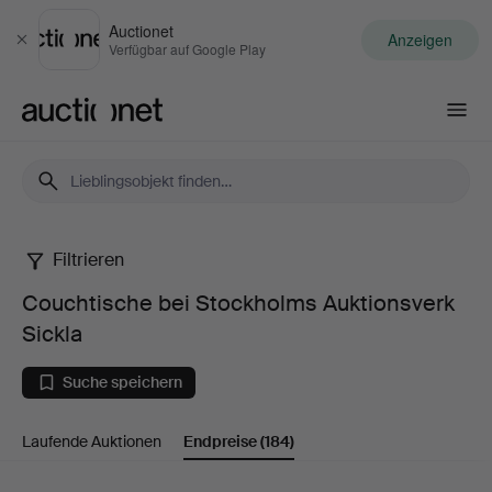
Auctionet
Anzeigen
Schließen
Verfügbar auf Google Play
Auctionet.com
Filtrieren
Couchtische
Couchtische bei Stockholms Auktionsverk
bei
Sickla
Stockholms
Suche speichern
Auktionsverk
Laufende Auktionen
Endpreise
(184)
Sickla