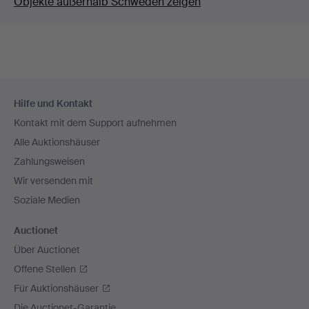
Objekte außerhalb Schweden zeigen
Fußzeilen-
Hilfe und Kontakt
Navigation
Kontakt mit dem Support aufnehmen
Alle Auktionshäuser
Zahlungsweisen
Wir versenden mit
Soziale Medien
Auctionet
Über Auctionet
Offene Stellen
Für Auktionshäuser
Die Auctionet-Garantie