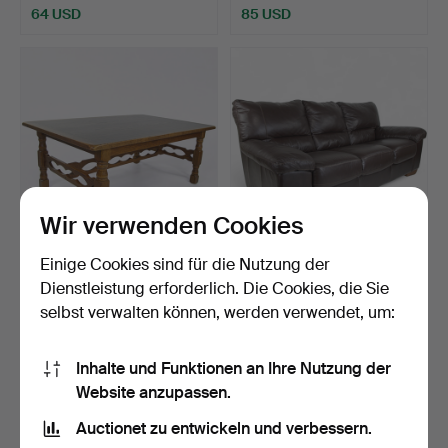
64 USD
85 USD
Wir verwenden Cookies
Einige Cookies sind für die Nutzung der
Ein moderner Couchtisch
LEDERSOFA, 3-Sitzer,
aus Eichenholz.
braunes Leder, modern.
Dienstleistung erforderlich. Die Cookies, die Sie
Beendet 26. Nov 2025
Beendet 3. Sep 2025
selbst verwalten können, werden verwendet, um:
2 Gebote
3 Gebote
53 USD
159 USD
Inhalte und Funktionen an Ihre Nutzung der
Website anzupassen.
Auctionet zu entwickeln und verbessern.