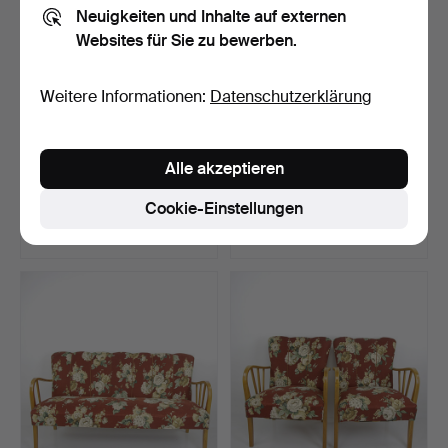
Neuigkeiten und Inhalte auf externen
Websites für Sie zu bewerben.
Weitere Informationen:
Datenschutzerklärung
Ein Couchtisch aus
JENS JUUL EILERSEN.
Alle akzeptieren
Kiefernholz aus Krogenä…
Sofa, „Big Carlton“, 2…
Beendet 25. Aug 2025
Beendet 25. Jul 2025
Cookie-Einstellungen
14 Gebote
6 Gebote
143 USD
633 USD