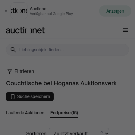
Auctionet
Anzeigen
Schließen
Verfügbar auf Google Play
Auctionet.com
Filtrieren
Couchtische
Couchtische bei Höganäs Auktionsverk
bei
Suche speichern
Höganäs
Laufende Auktionen
Endpreise
(15)
Auktionsverk
Endpreise
Sortieren