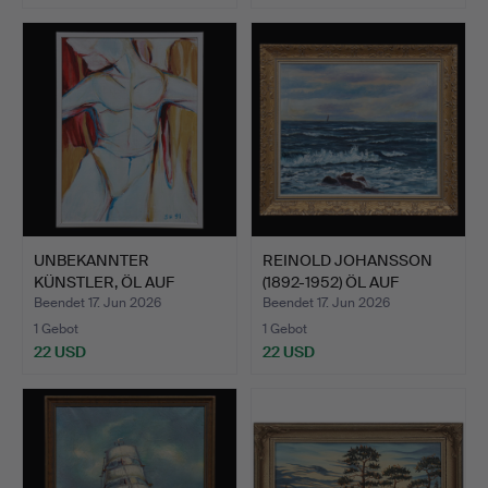
UNBEKANNTER
REINOLD JOHANSSON
KÜNSTLER, ÖL AUF
(1892-1952) ÖL AUF
LEINWAND, SIG…
LEINW…
Beendet 17. Jun 2026
Beendet 17. Jun 2026
1 Gebot
1 Gebot
22 USD
22 USD