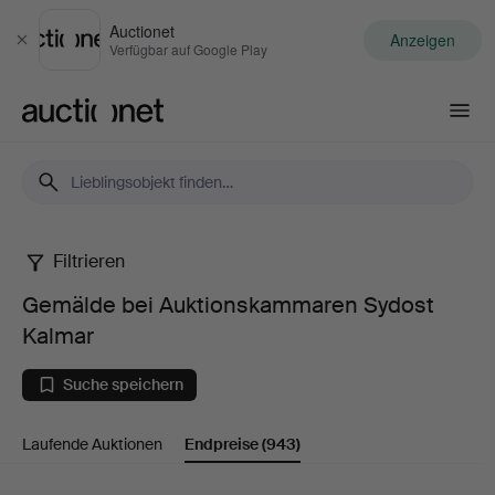
Auctionet
Anzeigen
Schließen
Verfügbar auf Google Play
Auctionet.com
Filtrieren
Gemälde
Gemälde bei Auktionskammaren Sydost
bei
Kalmar
Auktionskammaren
Suche speichern
Sydost
Laufende Auktionen
Endpreise
(943)
Kalmar