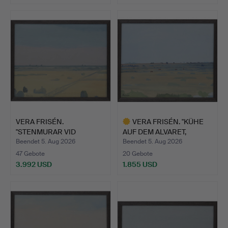
Ausgewähltes
Objekt
VERA FRISÉN.
VERA FRISÉN. "KÜHE
"STENMURAR VID
AUF DEM ALVARET,
ALVARET, ÖLAND…
ÖLAND"…
Beendet 5. Aug 2026
Beendet 5. Aug 2026
47 Gebote
20 Gebote
3.992 USD
1.855 USD
Ausgewähltes
Objekt