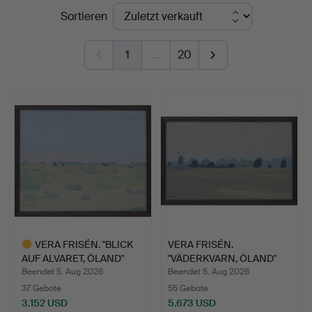
Endpreise
Sortieren
1
…
20
VERA FRISÉN. "BLICK
VERA FRISÉN.
AUF ALVARET, ÖLAND"
"VÄDERKVARN, ÖLAND"
ÖL…
ÖL AUF LE…
Beendet 5. Aug 2026
Beendet 5. Aug 2026
37 Gebote
55 Gebote
3.152 USD
5.673 USD