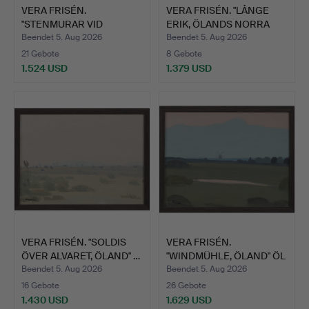
VERA FRISÉN.
VERA FRISÉN. "LÅNGE
"STENMURAR VID
ERIK, ÖLANDS NORRA
ALVARET, ÖLAND…
UDD…
Beendet 5. Aug 2026
Beendet 5. Aug 2026
21 Gebote
8 Gebote
1.524 USD
1.379 USD
VERA FRISÉN. "SOLDIS
VERA FRISÉN.
ÖVER ALVARET, ÖLAND" …
"WINDMÜHLE, ÖLAND" ÖL
AUF LEI…
Beendet 5. Aug 2026
Beendet 5. Aug 2026
16 Gebote
26 Gebote
1.430 USD
1.629 USD