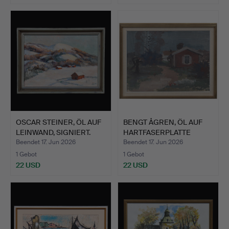
OSCAR STEINER, ÖL AUF
BENGT ÅGREN, ÖL AUF
LEINWAND, SIGNIERT.
HARTFASERPLATTE
"SOMMA…
Beendet 17. Jun 2026
Beendet 17. Jun 2026
1 Gebot
1 Gebot
22 USD
22 USD