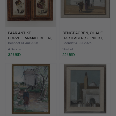
PAAR ANTIKE
BENGT ÅGREN, ÖL AUF
PORZELLANMALEREIEN,
HARTFASER, SIGNIERT,
MOTIV VON …
D…
Beendet 13. Jul 2026
Beendet 4. Jul 2026
4 Gebote
1 Gebot
32 USD
22 USD