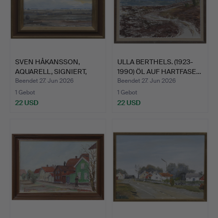
SVEN HÅKANSSON,
ULLA BERTHELS. (1923-
AQUARELL, SIGNIERT,
1990) ÖL AUF HARTFASE…
VERGLA…
Beendet 27. Jun 2026
Beendet 27. Jun 2026
1 Gebot
1 Gebot
22 USD
22 USD