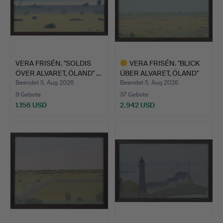
VERA FRISÉN. "SOLDIS
VERA FRISÉN. "BLICK
ÖVER ALVARET, ÖLAND" …
ÜBER ALVARET, ÖLAND"
Ö…
Beendet 5. Aug 2026
Beendet 5. Aug 2026
9 Gebote
37 Gebote
1.156 USD
2.942 USD
Ausgewähltes
Objekt