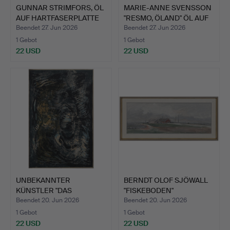
GUNNAR STRIMFORS, ÖL
MARIE-ANNE SVENSSON
AUF HARTFASERPLATTE
"RESMO, ÖLAND" ÖL AUF
"…
…
Beendet 27. Jun 2026
Beendet 27. Jun 2026
1 Gebot
1 Gebot
22 USD
22 USD
UNBEKANNTER
BERNDT OLOF SJÖWALL
KÜNSTLER "DAS
"FISKEBODEN"
WUNDER" MISCHTEC…
FOLKESLUN…
Beendet 20. Jun 2026
Beendet 20. Jun 2026
1 Gebot
1 Gebot
22 USD
22 USD