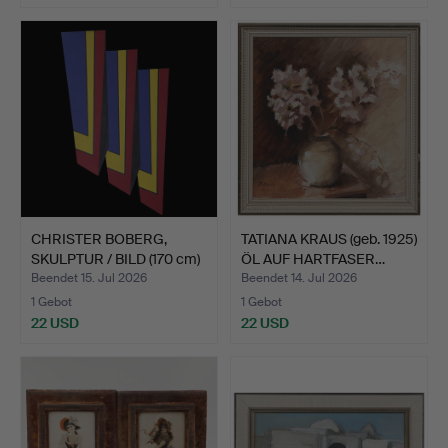
CHRISTER BOBERG,
TATIANA KRAUS (geb. 1925)
SKULPTUR / BILD (170 cm)
ÖL AUF HARTFASER…
…
Beendet 15. Jul 2026
Beendet 14. Jul 2026
1 Gebot
1 Gebot
22 USD
22 USD