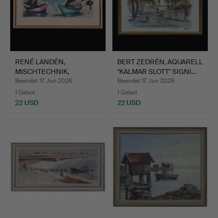
RENÉ LANDÉN,
BERT ZEDRÉN, AQUARELL
MISCHTECHNIK,
"KALMAR SLOTT" SIGNI…
KOMPOSITION, SI…
Beendet 17. Jun 2026
Beendet 17. Jun 2026
1 Gebot
1 Gebot
22 USD
22 USD