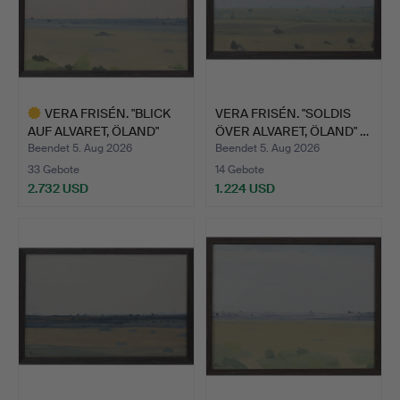
VERA FRISÉN. "BLICK
VERA FRISÉN. "SOLDIS
AUF ALVARET, ÖLAND"
ÖVER ALVARET, ÖLAND" …
ÖL…
Beendet 5. Aug 2026
Beendet 5. Aug 2026
33 Gebote
14 Gebote
2.732 USD
1.224 USD
Ausgewähltes
Objekt