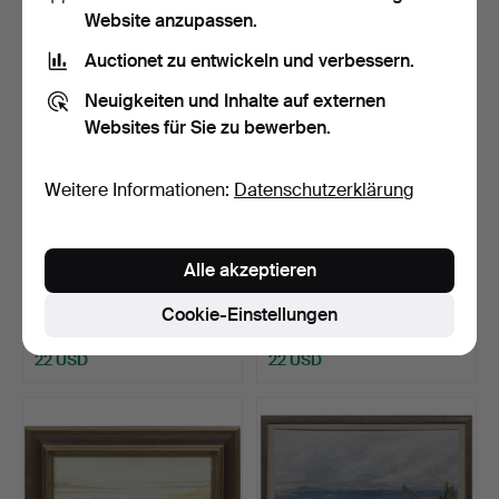
Website anzupassen.
Auctionet zu entwickeln und verbessern.
Neuigkeiten und Inhalte auf externen
Websites für Sie zu bewerben.
Weitere Informationen:
Datenschutzerklärung
BERNDT OLOF SJÖWALL
TOR BERGSTRÖM, ÖL AUF
Alle akzeptieren
"FIGUR IN LANDSCHAFT"
HOLZPLATTE, GAMLA ST…
…
Beendet 27. Jun 2026
Beendet 27. Jun 2026
Cookie-Einstellungen
1 Gebot
1 Gebot
22 USD
22 USD