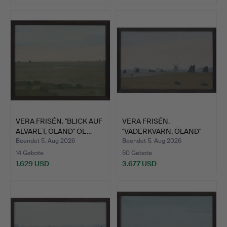
VERA FRISÉN. "BLICK AUF
VERA FRISÉN.
ALVARET, ÖLAND" ÖL…
"VÄDERKVARN, ÖLAND"
ÖL AUF LE…
Beendet 5. Aug 2026
Beendet 5. Aug 2026
14 Gebote
50 Gebote
1.629 USD
3.677 USD