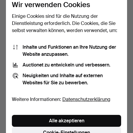
Wir verwenden Cookies
Einige Cookies sind für die Nutzung der
SCHREIBTISCH, gebeizte
SCHREIBTISCH. Mit
Dienstleistung erforderlich. Die Cookies, die Sie
Birke, 1930er Jahre.
Aufsatz, Jugendstil, Anf…
selbst verwalten können, werden verwendet, um:
Beendet 12. Mai 2026
Beendet 4. Mai 2026
28 Gebote
9 Gebote
2.762 USD
85 USD
Inhalte und Funktionen an Ihre Nutzung der
Website anzupassen.
Auctionet zu entwickeln und verbessern.
Neuigkeiten und Inhalte auf externen
Websites für Sie zu bewerben.
Weitere Informationen:
Datenschutzerklärung
Alle akzeptieren
SCHREIBTISCH.
Åtvidabergs snickerifabrik,
Cookie-Einstellungen
…
Beendet 4. Mai 2026