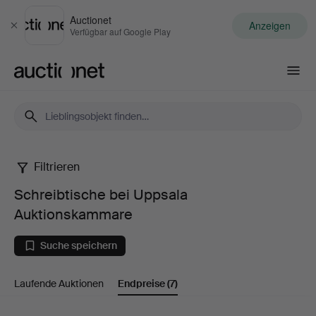
Auctionet
Anzeigen
Schließen
Verfügbar auf Google Play
Auctionet.com
Filtrieren
Schreibtische
Schreibtische bei Uppsala
bei
Auktionskammare
Uppsala
Suche speichern
Auktionskammare
Laufende Auktionen
Endpreise
(7)