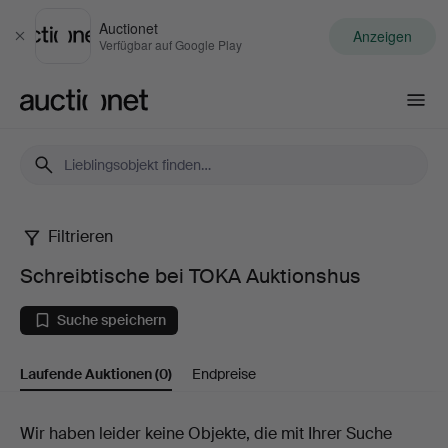
Auctionet
Anzeigen
Schließen
Verfügbar auf Google Play
Auctionet.com
Filtrieren
Schreibtische
Schreibtische bei TOKA Auktionshus
bei
Suche speichern
TOKA
Laufende Auktionen
(0)
Endpreise
Auktionshus
Laufende
Wir haben leider keine Objekte, die mit Ihrer Suche