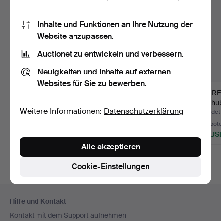
Inhalte und Funktionen an Ihre Nutzung der
Website anzupassen.
Auctionet zu entwickeln und verbessern.
Neuigkeiten und Inhalte auf externen
Websites für Sie zu bewerben.
SCHREIBTISCH -
SCHREIBTISCH -
SCHREI
Neorenaissance,
Anfang des 20.
5 Schub
Weitere Informationen:
Datenschutzerklärung
spätes 19. …
Jahrhunderts…
Jugen
Beendet 5. Jul 2026
Beendet 22. Jun 2026
Beendet 
7 Gebote
3 Gebote
2 Gebot
127 USD
64 USD
106 US
Alle akzeptieren
Cookie-Einstellungen
Fußzeilen-
Hilfe und Kontakt
Navigation
Kontakt mit dem Support aufnehmen