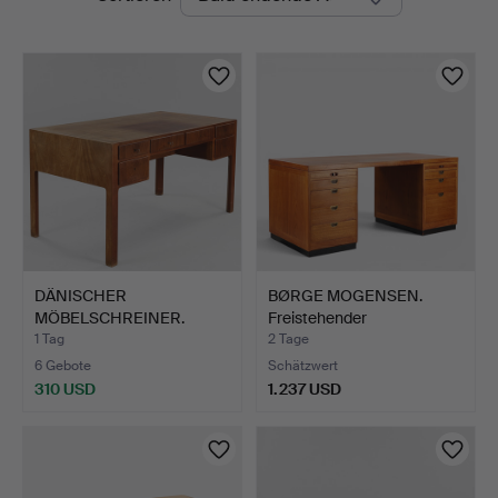
Auktionen
DÄNISCHER
BØRGE MOGENSEN.
MÖBELSCHREINER.
Freistehender
Schreibtisch aus…
Schreibtisch…
1 Tag
2 Tage
6 Gebote
Schätzwert
310 USD
1.237 USD