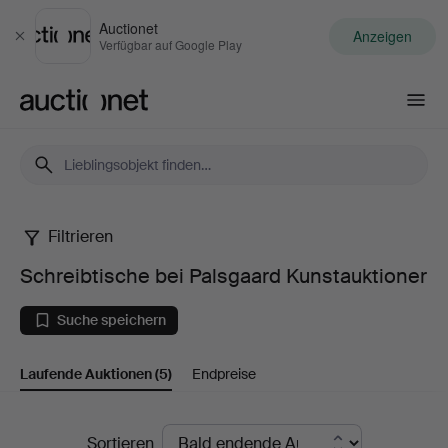
Auctionet
Anzeigen
Schließen
Verfügbar auf Google Play
Auctionet.com
Filtrieren
Schreibtische
Schreibtische bei Palsgaard Kunstauktioner
bei
Suche speichern
Palsgaard
Laufende Auktionen
(5)
Endpreise
Kunstauktioner
Laufende
Sortieren