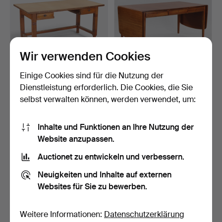
Wir verwenden Cookies
Einige Cookies sind für die Nutzung der
MARTIN NYROP.
DÄNISCHER
Schreibtisch aus
TISCHLERMEISTER.
Dienstleistung erforderlich. Die Cookies, die Sie
Kiefernholz…
Großer Schreibt…
3 Tage
3 Tage
selbst verwalten können, werden verwendet, um:
Schätzwert
Schätzwert
310 USD
928 USD
Inhalte und Funktionen an Ihre Nutzung der
Website anzupassen.
Auctionet zu entwickeln und verbessern.
Neuigkeiten und Inhalte auf externen
Websites für Sie zu bewerben.
Weitere Informationen:
Datenschutzerklärung