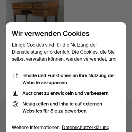
Wir verwenden Cookies
Einige Cookies sind für die Nutzung der
SCHREIBTISCH, spätes 19.
Jahrhundert.
Dienstleistung erforderlich. Die Cookies, die Sie
Beendet 28. Dez 2025
selbst verwalten können, werden verwendet, um:
15 Gebote
93 USD
Inhalte und Funktionen an Ihre Nutzung der
Website anzupassen.
Suche speichern
Auctionet zu entwickeln und verbessern.
Neuigkeiten und Inhalte auf externen
Auktionsarchiv
Websites für Sie zu bewerben.
Sie suchen in unserem Archiv der beendeten
Weitere Informationen:
Datenschutzerklärung
Auktionen.