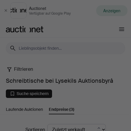
Auctionet
Anzeigen
Schließen
Verfügbar auf Google Play
Auctionet.com
Filtrieren
Schreibtische
Schreibtische bei Lysekils Auktionsbyrå
bei
Suche speichern
Lysekils
Laufende Auktionen
Endpreise
(3)
Auktionsbyrå
Endpreise
Sortieren