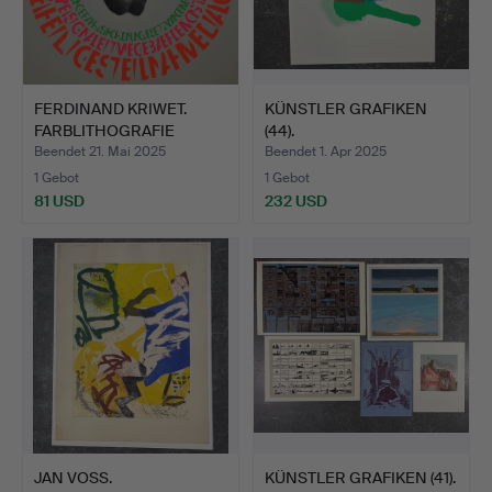
FERDINAND KRIWET.
KÜNSTLER GRAFIKEN
FARBLITHOGRAFIE
(44).
SIGNIERT.
Beendet 21. Mai 2025
Beendet 1. Apr 2025
1 Gebot
1 Gebot
81 USD
232 USD
JAN VOSS.
KÜNSTLER GRAFIKEN (41).