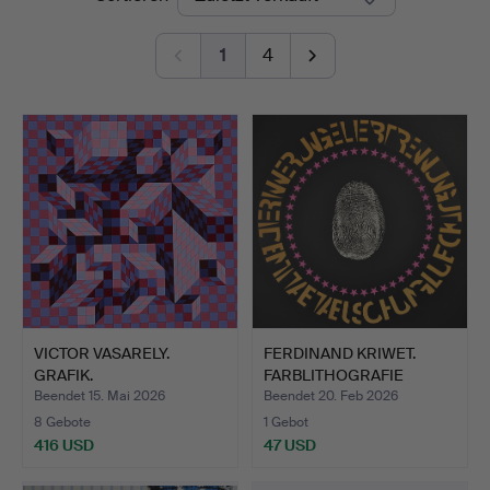
1
4
VICTOR VASARELY.
FERDINAND KRIWET.
GRAFIK.
FARBLITHOGRAFIE
SIGNIERT.
Beendet 15. Mai 2026
Beendet 20. Feb 2026
8 Gebote
1 Gebot
416 USD
47 USD