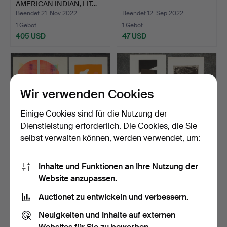
AMERICAN INDIAN, LIT…
Beendet 21. Nov 2022
Beendet 12. Sep 2022
1 Gebot
1 Gebot
405 USD
47 USD
Wir verwenden Cookies
Einige Cookies sind für die Nutzung der
Dienstleistung erforderlich. Die Cookies, die Sie
selbst verwalten können, werden verwendet, um:
MODERNE GRAFIKEN (4).
MODERNE GRAFIKEN (3).
Inhalte und Funktionen an Ihre Nutzung der
Website anzupassen.
Beendet 12. Sep 2022
Beendet 12. Sep 2022
6 Gebote
1 Gebot
Auctionet zu entwickeln und verbessern.
110 USD
70 USD
Neuigkeiten und Inhalte auf externen