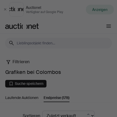
Auctionet
Anzeigen
Schließen
Verfügbar auf Google Play
Auctionet.com
Filtrieren
Grafiken
Grafiken bei Colombos
bei
Suche speichern
Colombos
Laufende Auktionen
Endpreise
(178)
Endpreise
Sortieren