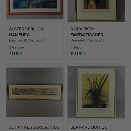
ALSTERPAVILLON
3 GRAFIKEN
HAMBURG.
FANTASTISCHER
REALISMUS.
Beendet 18. Sep 2024
Beendet 7. Sep 2024
2 Gebote
1 Gebot
41 USD
116 USD
JOHANNES JANSSONIUS.
BERNARD BUFFET.