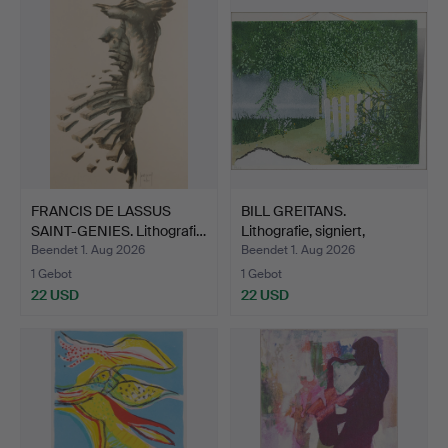
FRANCIS DE LASSUS
BILL GREITANS.
SAINT-GENIES. Lithografi…
Lithografie, signiert,
numm…
Beendet 1. Aug 2026
Beendet 1. Aug 2026
1 Gebot
1 Gebot
22 USD
22 USD