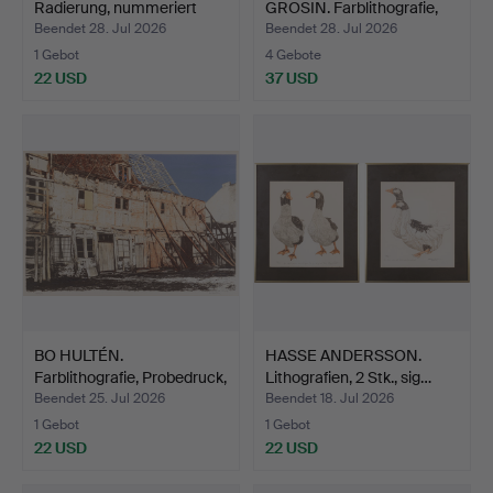
Radierung, nummeriert
GROSIN. Farblithografie,
11/15…
"En…
Beendet 28. Jul 2026
Beendet 28. Jul 2026
1 Gebot
4 Gebote
22 USD
37 USD
BO HULTÉN.
HASSE ANDERSSON.
Farblithografie, Probedruck,
Lithografien, 2 Stk., sig…
si…
Beendet 25. Jul 2026
Beendet 18. Jul 2026
1 Gebot
1 Gebot
22 USD
22 USD