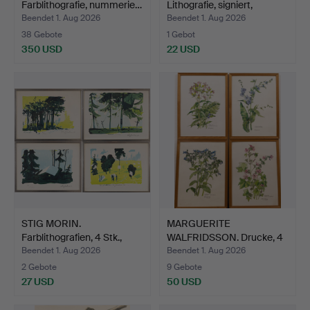
Farblithografie, nummerie…
Lithografie, signiert,
numme…
Beendet 1. Aug 2026
Beendet 1. Aug 2026
38 Gebote
1 Gebot
350 USD
22 USD
STIG MORIN.
MARGUERITE
Farblithografien, 4 Stk.,
WALFRIDSSON. Drucke, 4
numm…
Stk., si…
Beendet 1. Aug 2026
Beendet 1. Aug 2026
2 Gebote
9 Gebote
27 USD
50 USD