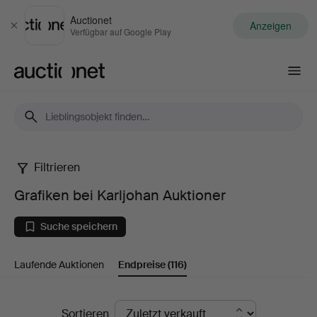
Auctionet
Anzeigen
Schließen
Verfügbar auf Google Play
Auctionet.com
Filtrieren
Grafiken
Grafiken bei Karljohan Auktioner
bei
Suche speichern
Karljohan
Laufende Auktionen
Endpreise
(116)
Auktioner
Endpreise
Sortieren