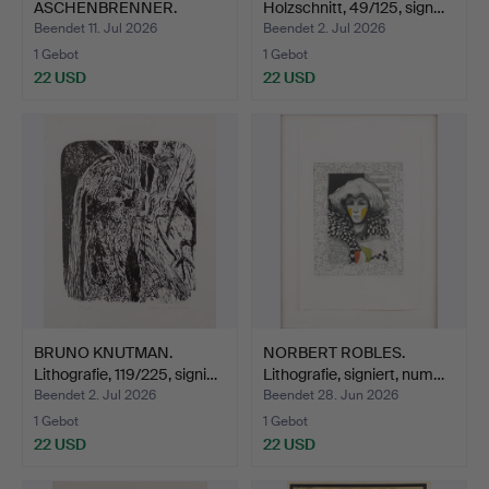
ASCHENBRENNER.
Holzschnitt, 49/125, sign…
Lithografie, 244/29…
Beendet 11. Jul 2026
Beendet 2. Jul 2026
1 Gebot
1 Gebot
22 USD
22 USD
BRUNO KNUTMAN.
NORBERT ROBLES.
Lithografie, 119/225, signi…
Lithografie, signiert, num…
Beendet 2. Jul 2026
Beendet 28. Jun 2026
1 Gebot
1 Gebot
22 USD
22 USD