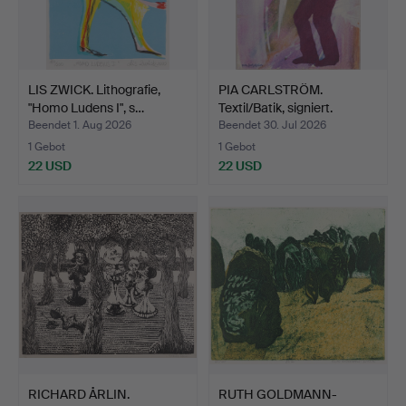
LIS ZWICK. Lithografie,
PIA CARLSTRÖM.
"Homo Ludens I", s…
Textil/Batik, signiert.
Beendet 1. Aug 2026
Beendet 30. Jul 2026
1 Gebot
1 Gebot
22 USD
22 USD
RICHARD ÅRLIN.
RUTH GOLDMANN-