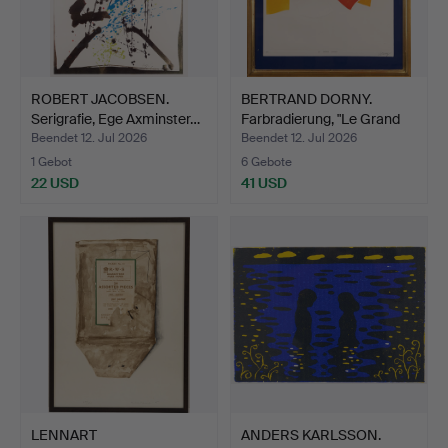
ROBERT JACOBSEN.
BERTRAND DORNY.
Serigrafie, Ege Axminster…
Farbradierung, "Le Grand
O…
Beendet 12. Jul 2026
Beendet 12. Jul 2026
1 Gebot
6 Gebote
22 USD
41 USD
LENNART
ANDERS KARLSSON.