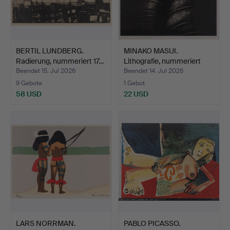
BERTIL LUNDBERG.
MINAKO MASUI.
Radierung, nummeriert 17…
Lithografie, nummeriert
6/40…
Beendet 15. Jul 2026
Beendet 14. Jul 2026
9 Gebote
1 Gebot
58 USD
22 USD
LARS NORRMAN.
PABLO PICASSO.