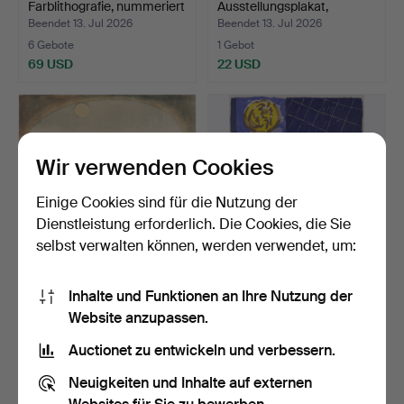
Farblithografie, nummeriert
Ausstellungsplakat,
…
"Liegen…
Beendet 13. Jul 2026
Beendet 13. Jul 2026
6 Gebote
1 Gebot
69 USD
22 USD
Wir verwenden Cookies
Einige Cookies sind für die Nutzung der
Dienstleistung erforderlich. Die Cookies, die Sie
selbst verwalten können, werden verwendet, um:
HELMTRUD NYSTRÖM.
ROLAND K NILSSON.
Inhalte und Funktionen an Ihre Nutzung der
Farbradierung, nummerier…
Farblithografie, nummeri…
Website anzupassen.
Beendet 13. Jul 2026
Beendet 13. Jul 2026
2 Gebote
1 Gebot
Auctionet zu entwickeln und verbessern.
27 USD
22 USD
Neuigkeiten und Inhalte auf externen