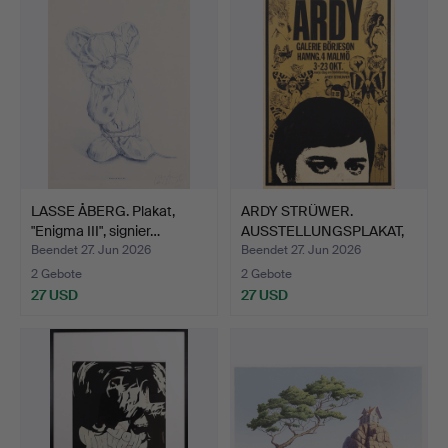
LASSE ÅBERG. Plakat,
ARDY STRÜWER.
"Enigma III", signier…
AUSSTELLUNGSPLAKAT,
auf Maso…
Beendet 27. Jun 2026
Beendet 27. Jun 2026
2 Gebote
2 Gebote
27 USD
27 USD