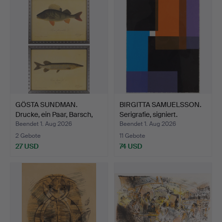
GÖSTA SUNDMAN.
BIRGITTA SAMUELSSON.
Drucke, ein Paar, Barsch,
Serigrafie, signiert.
H…
Beendet 1. Aug 2026
Beendet 1. Aug 2026
2 Gebote
11 Gebote
27 USD
74 USD