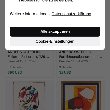
Websites für Sie zu bewerben.
Weitere Informationen:
Datenschutzerklärung
Alle akzeptieren
Cookie-Einstellungen
ANDERS ÖSTERLIN.
ANDERS ÖSTERLIN.
Folierter Siebdruck, "ABU…
Farblithografie, nummerie…
Beendet 13. Jul 2026
Beendet 13. Jul 2026
37 Gebote
3 Gebote
390 USD
32 USD