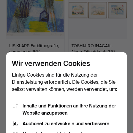
LIS KLÄPP. Farblithografie,
TOSHIJIRO INAGAKI.
nummeriert 66/…
Nach, Offsetdruck, 3 St…
7 Tage
7 Tage
Wir verwenden Cookies
Schätzwert
Schätzwert
32 USD
43 USD
Einige Cookies sind für die Nutzung der
Dienstleistung erforderlich. Die Cookies, die Sie
selbst verwalten können, werden verwendet, um:
Inhalte und Funktionen an Ihre Nutzung der
Website anzupassen.
Auctionet zu entwickeln und verbessern.