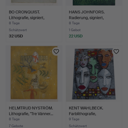
BO CRONQUIST.
HANS JOHNFORS.
Lithografie, signiert,
Radierung, signiert,
numme…
nummer…
8 Tage
8 Tage
Schätzwert
1 Gebot
32 USD
22 USD
HELMTRUD NYSTRÖM.
KENT WAHLBECK.
Lithografie, "Tre Vänner…
Farblithografie,
Kompositio…
8 Tage
9 Tage
7 Gebote
Schätzwert