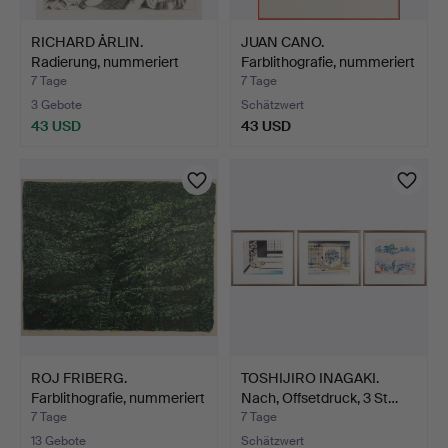
RICHARD ÅRLIN.
JUAN CANO.
Radierung, nummeriert
Farblithografie, nummeriert
41/65…
268…
7 Tage
7 Tage
3 Gebote
Schätzwert
43 USD
43 USD
ROJ FRIBERG.
TOSHIJIRO INAGAKI.
Farblithografie, nummeriert
Nach, Offsetdruck, 3 St…
1…
7 Tage
7 Tage
13 Gebote
Schätzwert