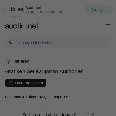
Auctionet
Anzeigen
Schließen
Verfügbar auf Google Play
Auctionet.com
Filtrieren
Grafiken
Grafiken bei Karljohan Auktioner
bei
Suche speichern
Karljohan
Laufende Auktionen
(37)
Endpreise
Auktioner
Laufende
Sortieren