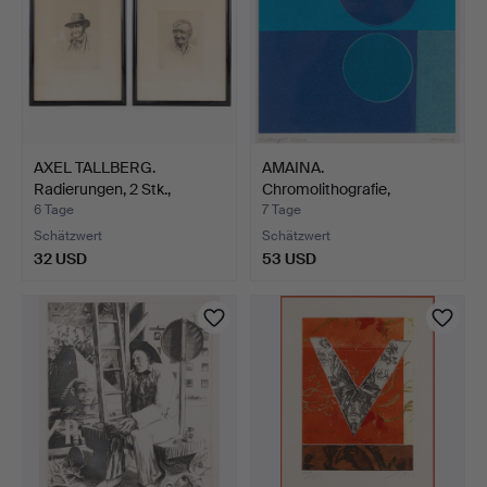
AXEL TALLBERG.
AMAINA.
Radierungen, 2 Stk.,
Chromolithografie,
Porträ…
"Midnight Moon"…
6 Tage
7 Tage
Schätzwert
Schätzwert
32 USD
53 USD