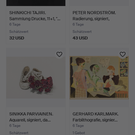
SHINKICHI TAJIRI.
PETER NORDSTRÖM.
Sammlung Drucke, 11+1, "…
Radierung, signiert,
numm…
6 Tage
6 Tage
Schätzwert
Schätzwert
32 USD
43 USD
SINIKKA PARVIAINEN.
GERHARD KARLMARK.
Aquarell, signiert, da…
Farblithografie, signier…
6 Tage
6 Tage
Schätzwert
1 Gebot