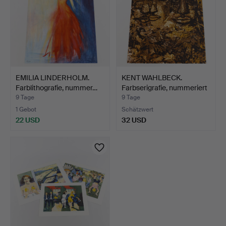
EMILIA LINDERHOLM.
KENT WAHLBECK.
Farblithografie, nummer…
Farbserigrafie, nummeriert
…
9 Tage
9 Tage
1 Gebot
Schätzwert
22 USD
32 USD