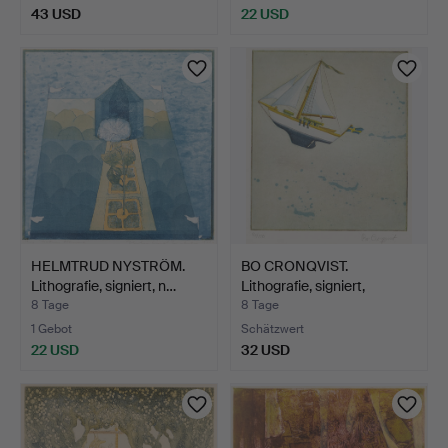
43 USD
22 USD
HELMTRUD NYSTRÖM.
BO CRONQVIST.
Lithografie, signiert, n…
Lithografie, signiert,
numme…
8 Tage
8 Tage
1 Gebot
Schätzwert
22 USD
32 USD