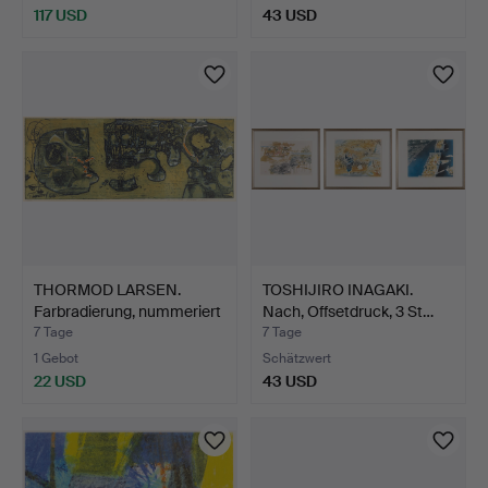
117 USD
43 USD
THORMOD LARSEN.
TOSHIJIRO INAGAKI.
Farbradierung, nummeriert
Nach, Offsetdruck, 3 St…
…
7 Tage
7 Tage
1 Gebot
Schätzwert
22 USD
43 USD