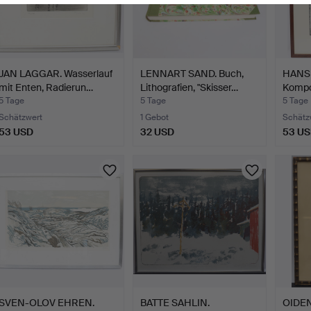
JAN LAGGAR. Wasserlauf
LENNART SAND. Buch,
HANS
mit Enten, Radierun…
Lithografien, "Skisser…
Kompos
Li…
5 Tage
5 Tage
5 Tage
Schätzwert
1 Gebot
Schätz
53 USD
32 USD
53 U
SVEN-OLOV EHREN.
BATTE SAHLIN.
OIDEN