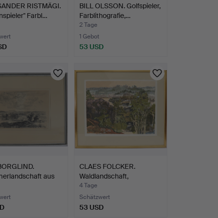
SANDER RISTMÄGI.
BILL OLSSON. Golfspieler,
nspieler" Farbl…
Farblithografie,…
2 Tage
wert
1 Gebot
SD
53 USD
BORGLIND.
CLAES FOLCKER.
erlandschaft aus
Waldlandschaft,
…
Farblithogr…
4 Tage
wert
Schätzwert
SD
53 USD