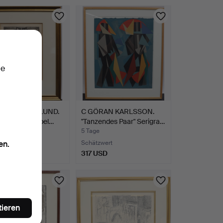
ie
L BULL HEDLUND.
C GÖRAN KARLSSON.
 Carl von Döbel…
"Tanzendes Paar" Serigra…
5 Tage
Schätzwert
en.
D
317 USD
tieren