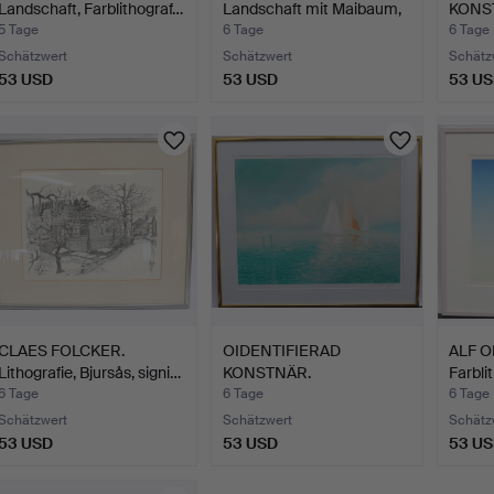
Landschaft, Farblithograf…
Landschaft mit Maibaum,
KONS
sign…
Männer
5 Tage
6 Tage
6 Tage
Schätzwert
Schätzwert
Schätz
53 USD
53 USD
53 U
CLAES FOLCKER.
OIDENTIFIERAD
ALF O
Lithografie, Bjursås, signi…
KONSTNÄR.
Farbli
Meeresansicht mit …
6 Tage
6 Tage
6 Tage
Schätzwert
Schätzwert
Schätz
53 USD
53 USD
53 U