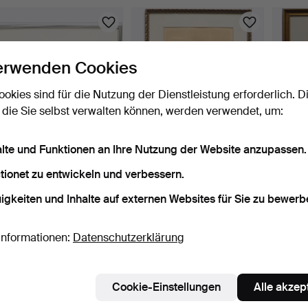
erwenden Cookies
ookies sind für die Nutzung der Dienstleistung erforderlich. D
 die Sie selbst verwalten können, werden verwendet, um:
alte und Funktionen an Ihre Nutzung der Website anzupassen.
IVAR ANDERSSON.
THEDDY SKOG. Motiv mit
BERTI
Landschaft mit Figuren,
Kirche, Radierung, …
"Georg
tionet zu entwickeln und verbessern.
Ra…
4 Tage
4 Tage
5 Tage
Schätzwert
Schätzwert
1 Gebot
igkeiten und Inhalte auf externen Websites für Sie zu bewerb
53 USD
53 USD
32 US
Informationen:
Datenschutzerklärung
Cookie-Einstellungen
Alle akzep