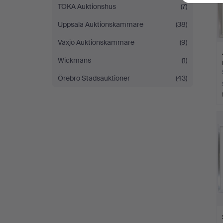
TOKA Auktionshus
(7)
Uppsala Auktionskammare
(38)
Växjö Auktionskammare
(9)
Wickmans
(1)
Örebro Stadsauktioner
(43)