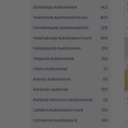
Göteborgs Auktionsverk
(42)
Halmstads Auktionskammare
(65)
Handelslagret Auktionsservice
(23)
Helsingborgs Auktionskammare
(84)
Hälsinglands Auktionsverk
(15)
Höganäs Auktionsverk
(10)
Höörs Auktionshall
(7)
Kalmar Auktionsverk
(11)
Karljohan Auktioner
(37)
Karlstad Hammarö Auktionsverk
(2)
Laholms Auktionskammare
(15)
Limhamns Auktionsbyrå
(41)