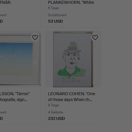
TNÄR.
PLANKENHORN. "White
porträt, Ble…
doves" Farblith…
6 Tage
wert
Schätzwert
SD
53 USD
LSSON. "Tärnor"
LEONARD COHEN. ''One
thografie, sign…
of those days When th…
6 Tage
wert
4 Gebote
SD
232 USD