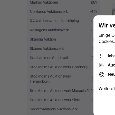
Markus Auktioner
(37)
Norrlands Auktionsverk
(45)
RA Auktionsverket Norrköping
(18)
Wir v
Roslagens Auktionsverk
(16)
Einige C
Skandia Auktion
(2)
Cookies,
Skånes Auktionsverk
(31)
Inh
Stadsauktion Sundsvall
(25)
Auc
Stockholms Auktionsverk Göteborg
(9)
Neu
Stockholms Auktionsverk
(29)
Helsingborg
Weitere 
Stockholms Auktionsverk Magasin 5
(47)
Stockholms Auktionsverk Sickla
(25)
Södermanlands Auktionsverk
(4)