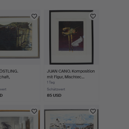
ÖSTLING.
JUAN CANO. Komposition
haft,
mit Figur, Mischtec…
dierung, s…
1 Tag
wert
Schätzwert
SD
85 USD