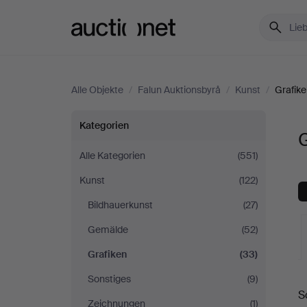
Auctionet.com
Alle Objekte
/
Falun Auktionsbyrå
/
Kunst
/
Grafik
Grafiken
Kategorien
G
bei
Alle Kategorien
(551)
Kunst
(122)
Falun
Bildhauerkunst
(27)
Auktionsbyrå
Gemälde
(52)
Grafiken
(33)
L
Sonstiges
(9)
S
A
Zeichnungen
(1)