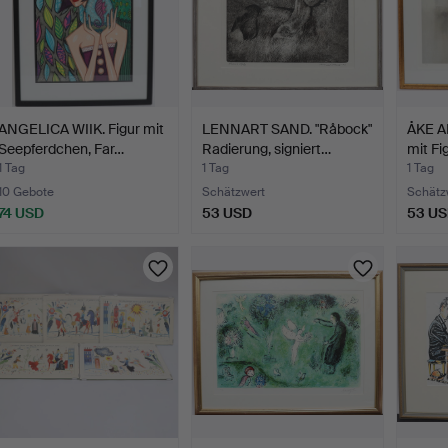
ANGELICA WIIK. Figur mit
LENNART SAND. "Råbock"
ÅKE A
Seepferdchen, Far…
Radierung, signiert…
mit Fi
1 Tag
1 Tag
1 Tag
10 Gebote
Schätzwert
Schätz
74 USD
53 USD
53 U