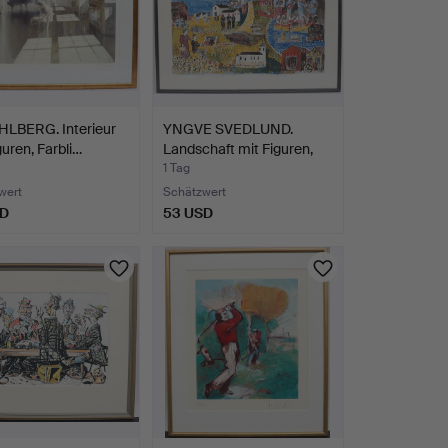
HLBERG. Interieur
YNGVE SVEDLUND.
guren, Farbli…
Landschaft mit Figuren,
Fa…
1 Tag
wert
Schätzwert
SD
53 USD