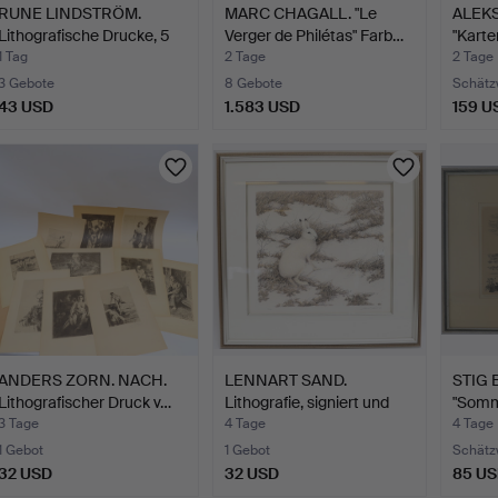
RUNE LINDSTRÖM.
MARC CHAGALL. "Le
ALEK
Lithografische Drucke, 5
Verger de Philétas" Farb…
"Karte
S…
1 Tag
2 Tage
2 Tage
3 Gebote
8 Gebote
Schätz
43 USD
1.583 USD
159 U
ANDERS ZORN. NACH.
LENNART SAND.
STIG 
Lithografischer Druck v…
Lithografie, signiert und
"Somm
da…
Svärd
3 Tage
4 Tage
4 Tage
1 Gebot
1 Gebot
Schätz
32 USD
32 USD
85 U