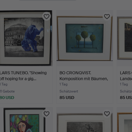
LARS TUNEBO. "Showing
BO CRONQVIST.
LARS 
off hoping for a gig…
Komposition mit Bäumen,
Landsc
Farb…
Farbra
1 Tag
1 Tag
1 Tag
11 Gebote
Schätzwert
Schätz
80 USD
85 USD
85 U