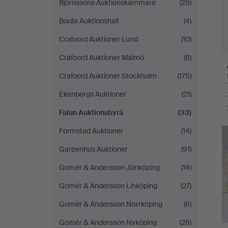
Björnssons Auktionskammare
(29)
Borås Auktionshall
(4)
Crafoord Auktioner Lund
(10)
Crafoord Auktioner Malmö
(8)
Crafoord Auktioner Stockholm
(175)
Ekenbergs Auktioner
(21)
Falun Auktionsbyrå
(33)
Formstad Auktioner
(14)
Garpenhus Auktioner
(91)
Gomér & Andersson Jönköping
(14)
Gomér & Andersson Linköping
(27)
Gomér & Andersson Norrköping
(6)
Gomér & Andersson Nyköping
(26)