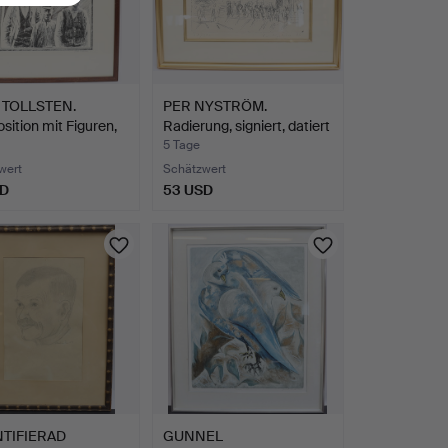
 TOLLSTEN.
PER NYSTRÖM.
ition mit Figuren,
Radierung, signiert, datiert
…
5 Tage
wert
Schätzwert
SD
53 USD
TIFIERAD
GUNNEL