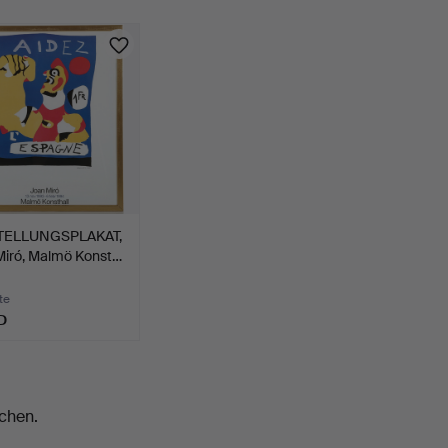
TELLUNGSPLAKAT,
Miró, Malmö Konst…
te
D
chen.