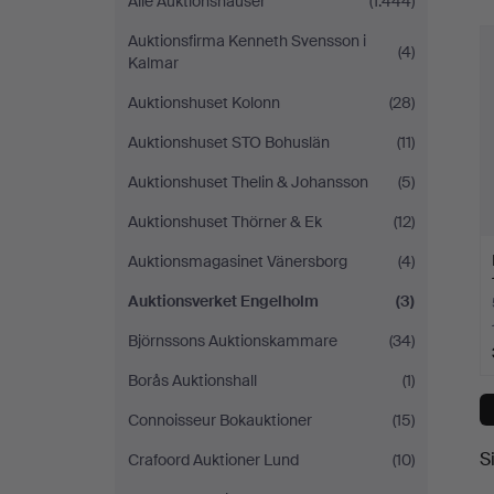
Alle Auktionshäuser
(1.444)
Auktionsfirma Kenneth Svensson i
(4)
Kalmar
Auktionshuset Kolonn
(28)
Auktionshuset STO Bohuslän
(11)
Auktionshuset Thelin & Johansson
(5)
Auktionshuset Thörner & Ek
(12)
Auktionsmagasinet Vänersborg
(4)
Auktionsverket Engelholm
(3)
Björnssons Auktionskammare
(34)
Borås Auktionshall
(1)
Connoisseur Bokauktioner
(15)
S
Crafoord Auktioner Lund
(10)