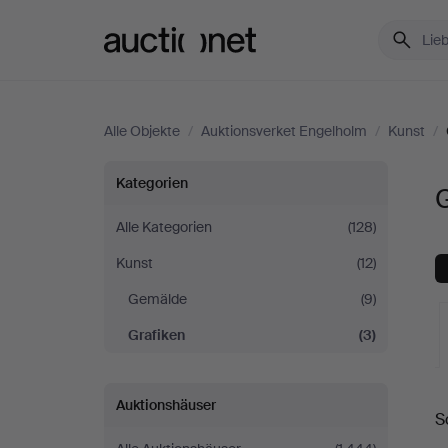
Auctionet.com
Alle Objekte
/
Auktionsverket Engelholm
/
Kunst
/
Grafiken
Kategorien
G
bei
Alle Kategorien
(128)
Kunst
(12)
Auktionsverket
Gemälde
(9)
Engelholm
Grafiken
(3)
L
Auktionshäuser
S
A