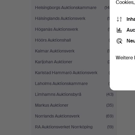
Cookies,
Helsingborgs Auktionskammare
(144)
Hälsinglands Auktionsverk
(15)
Inh
Höganäs Auktionsverk
(17)
Auc
Höörs Auktionshall
(9)
Neu
Kalmar Auktionsverk
(14)
Weitere 
Karljohan Auktioner
(31)
Karlstad Hammarö Auktionsverk
(8)
Laholms Auktionskammare
(11)
Limhamns Auktionsbyrå
(43)
Markus Auktioner
(35)
Norrlands Auktionsverk
(69)
RA Auktionsverket Norrköping
(19)