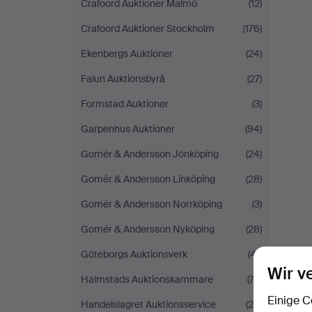
Crafoord Auktioner Malmö
(12)
Crafoord Auktioner Stockholm
(176)
Ekenbergs Auktioner
(24)
Falun Auktionsbyrå
(27)
Formstad Auktioner
(3)
Garpenhus Auktioner
(94)
Gomér & Andersson Jönköping
(24)
Gomér & Andersson Linköping
(28)
Gomér & Andersson Norrköping
(3)
Gomér & Andersson Nyköping
(28)
Göteborgs Auktionsverk
(41)
Wir v
Halmstads Auktionskammare
(74)
Einige C
Handelslagret Auktionsservice
(25)