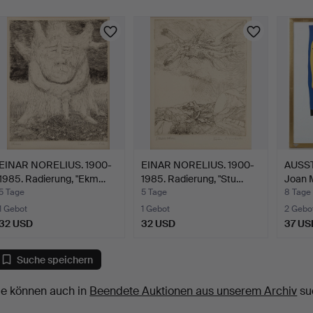
EINAR NORELIUS. 1900-
EINAR NORELIUS. 1900-
AUSS
1985. Radierung, "Ekm…
1985. Radierung, "Stu…
Joan 
5 Tage
5 Tage
8 Tage
1 Gebot
1 Gebot
2 Gebo
32 USD
32 USD
37 US
Suche speichern
ie können auch in
Beendete Auktionen aus unserem Archiv
su